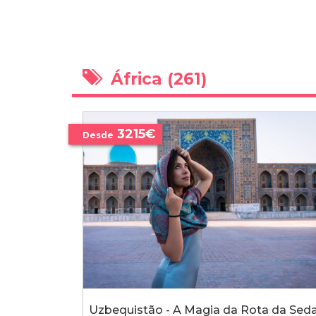
África (261)
3215€
Desde
Uzbequistão - A Magia da Rota da Sed