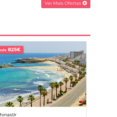
Ver Mais Ofertas
825€
sde
onastir