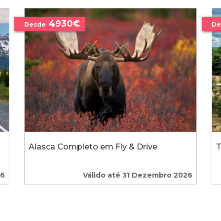
4930€
Desde
De
Alasca Completo em Fly & Drive
T
26
Válido até 31 Dezembro 2026