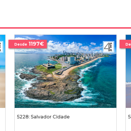
1197€
Desde
De
5228: Salvador Cidade
5