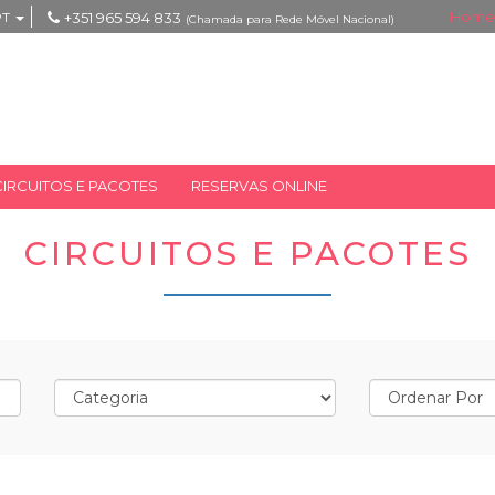
Home
PT
+351 965 594 833
(Chamada para Rede Móvel Nacional)
CIRCUITOS E PACOTES
RESERVAS ONLINE
CIRCUITOS E PACOTES