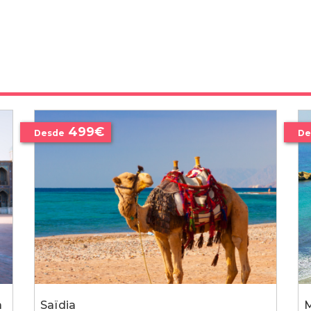
499€
Desde
De
a
Saïdia
M