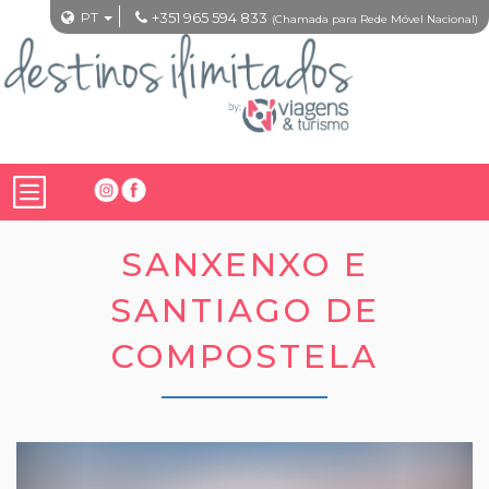
PT
+351 965 594 833
(Chamada para Rede Móvel Nacional)
SANXENXO E
SANTIAGO DE
COMPOSTELA
Previous
Nex