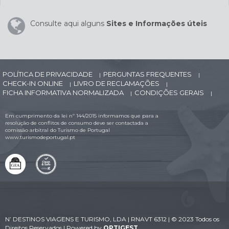
Consulte aqui alguns
Sites e Informações úteis
POLÍTICA DE PRIVACIDADE
PERGUNTAS FREQUENTES
|
|
CHECK-IN ONLINE
LIVRO DE RECLAMAÇÕES
|
|
FICHA INFORMATIVA NORMALIZADA
CONDIÇÕES GERAIS
|
|
Em cumprimento da lei nº 144/2015 informamos que para a
resolução de conflitos de consumo deve ser contactada a
comissão arbitral do Turismo de Portugal
www.turismodeportugal.pt
N’ DESTINOS VIAGENS E TURISMO, LDA | RNAVT 6312 | © 2023 Todos os
Direitos Reservados | Powered by
OPTIGEST