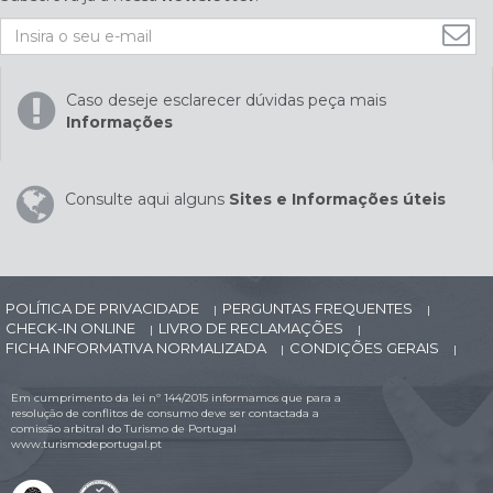
Caso deseje esclarecer dúvidas peça mais
Informações
Consulte aqui alguns
Sites e Informações úteis
POLÍTICA DE PRIVACIDADE
PERGUNTAS FREQUENTES
|
|
CHECK-IN ONLINE
LIVRO DE RECLAMAÇÕES
|
|
FICHA INFORMATIVA NORMALIZADA
CONDIÇÕES GERAIS
|
|
Em cumprimento da lei nº 144/2015 informamos que para a
resolução de conflitos de consumo deve ser contactada a
comissão arbitral do Turismo de Portugal
www.turismodeportugal.pt