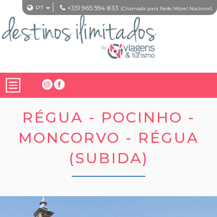
PT
+351 965 594 833
(Chamada para Rede Móvel Nacional)
RÉGUA - POCINHO -
MONCORVO - RÉGUA
(SUBIDA)