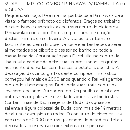
3º DIA MP– COLOMBO / PINNAWALA/ DAMBULLA ou
SIGIRIYA
Pequeno-almoço. Pela manhã, partida para Pinnawala para
visitar o famoso orfanato de elefantes. Graças ao trabalho
de cientistas e especialistas no tratamento de elefantes,
Pinnawala iniciou com êxito um programa de criação
destes animais em cativeiro. A visita ao local torna-se
fascinante ao permitir observar os elefantes bebés a serem
alimentados por biberão e assistir ao banho de toda a
manada no rio. Continuação para Dambulla, no centro da
ilha, muito conhecida pelas suas impressionantes grutas
ricamente decoradas com frescos e estátuas budistas. A
decoração das cinco grutas deste complexo monástico
começou há mais de 2000 anos quando o Rei Valagamba
pretendeu homenagear Buda pela sua vitória contra os
invasores indianos. A imagem do Rei partilha o local com
outros reis cingaleses e divindades budistas e hinduístas.
Contém mais de 150 imagens de Buda, das quais se
salienta a figura colossal de Buda, com mais de 14 metros
de altura e esculpida na rocha. O conjunto de cinco grutas,
com mais de 2.000 metros quadrados de paredes e tetos
decorados, conserva a maior extensão de pinturas