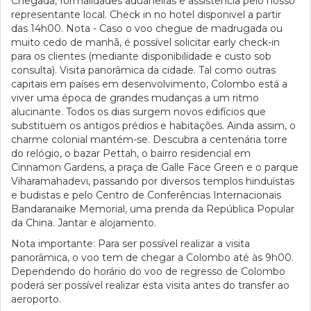
Chegada, formalidades aduaneiras e assistência pelo nosso
representante local. Check in no hotel disponivel a partir
das 14h00. Nota - Caso o voo chegue de madrugada ou
muito cedo de manhã, é possível solicitar early check-in
para os clientes (mediante disponibilidade e custo sob
consulta). Visita panorâmica da cidade. Tal como outras
capitais em países em desenvolvimento, Colombo está a
viver uma época de grandes mudanças a um ritmo
alucinante. Todos os dias surgem novos edifícios que
substituem os antigos prédios e habitações. Ainda assim, o
charme colonial mantém-se. Descubra a centenária torre
do relógio, o bazar Pettah, o bairro residencial em
Cinnamon Gardens, a praça de Galle Face Green e o parque
Viharamahadevi, passando por diversos templos hinduístas
e budistas e pelo Centro de Conferências Internacionais
Bandaranaike Memorial, uma prenda da República Popular
da China. Jantar e alojamento.
Nota importante: Para ser possível realizar a visita
panorâmica, o voo tem de chegar a Colombo até às 9h00.
Dependendo do horário do voo de regresso de Colombo
poderá ser possível realizar esta visita antes do transfer ao
aeroporto.