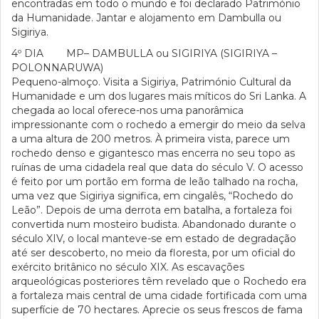
encontradas em todo o mundo e foi declarado Património
da Humanidade. Jantar e alojamento em Dambulla ou
Sigiriya.
4º DIA MP– DAMBULLA ou SIGIRIYA (SIGIRIYA –
POLONNARUWA)
Pequeno-almoço. Visita a Sigiriya, Património Cultural da
Humanidade e um dos lugares mais míticos do Sri Lanka. A
chegada ao local oferece-nos uma panorâmica
impressionante com o rochedo a emergir do meio da selva
a uma altura de 200 metros. À primeira vista, parece um
rochedo denso e gigantesco mas encerra no seu topo as
ruínas de uma cidadela real que data do século V. O acesso
é feito por um portão em forma de leão talhado na rocha,
uma vez que Sigiriya significa, em cingalês, “Rochedo do
Leão”. Depois de uma derrota em batalha, a fortaleza foi
convertida num mosteiro budista. Abandonado durante o
século XIV, o local manteve-se em estado de degradação
até ser descoberto, no meio da floresta, por um oficial do
exército britânico no século XIX. As escavações
arqueológicas posteriores têm revelado que o Rochedo era
a fortaleza mais central de uma cidade fortificada com uma
superfície de 70 hectares. Aprecie os seus frescos de fama