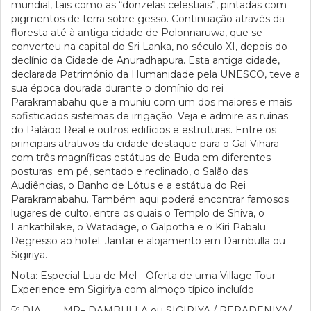
mundial, tais como as “donzelas celestiais”, pintadas com
pigmentos de terra sobre gesso. Continuação através da
floresta até à antiga cidade de Polonnaruwa, que se
converteu na capital do Sri Lanka, no século XI, depois do
declínio da Cidade de Anuradhapura. Esta antiga cidade,
declarada Património da Humanidade pela UNESCO, teve a
sua época dourada durante o domínio do rei
Parakramabahu que a muniu com um dos maiores e mais
sofisticados sistemas de irrigação. Veja e admire as ruínas
do Palácio Real e outros edifícios e estruturas. Entre os
principais atrativos da cidade destaque para o Gal Vihara –
com três magníficas estátuas de Buda em diferentes
posturas: em pé, sentado e reclinado, o Salão das
Audiências, o Banho de Lótus e a estátua do Rei
Parakramabahu. Também aqui poderá encontrar famosos
lugares de culto, entre os quais o Templo de Shiva, o
Lankathilake, o Watadage, o Galpotha e o Kiri Pabalu.
Regresso ao hotel. Jantar e alojamento em Dambulla ou
Sigiriya.
Nota: Especial Lua de Mel - Oferta de uma Village Tour
Experience em Sigiriya com almoço típico incluído
5º DIA MP– DAMBULLA ou SIGIRIYA / PERADENIYA/