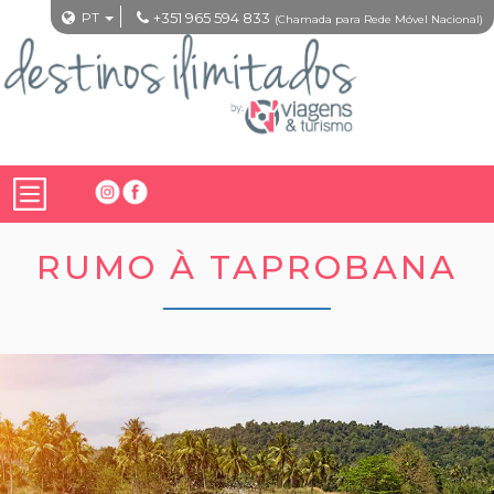
PT
+351 965 594 833
(Chamada para Rede Móvel Nacional)
RUMO À TAPROBANA