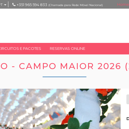
Home
PT
+351 965 594 833
(Chamada para Rede Móvel Nacional)
CIRCUITOS E PACOTES
RESERVAS ONLINE
O - CAMPO MAIOR 2026 (
D