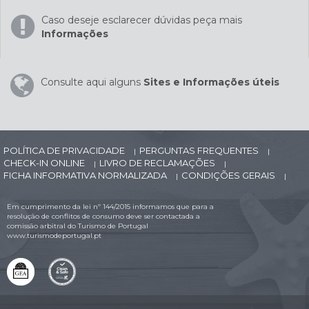
Caso deseje esclarecer dúvidas peça mais
Informações
Consulte aqui alguns
Sites e Informações úteis
POLÍTICA DE PRIVACIDADE
PERGUNTAS FREQUENTES
|
|
CHECK-IN ONLINE
LIVRO DE RECLAMAÇÕES
|
|
FICHA INFORMATIVA NORMALIZADA
CONDIÇÕES GERAIS
|
|
Em cumprimento da lei nº 144/2015 informamos que para a
resolução de conflitos de consumo deve ser contactada a
comissão arbitral do Turismo de Portugal
www.turismodeportugal.pt