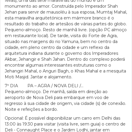
feiras), uma das sete maravilhas do mundo e um
monumento ao amor. Construída pelo Imperador Shah
Jehan para servir de mausoléu à sua esposa, Mumtaj Mahal,
esta maravilha arquitetónica em mármore branco é o
resultado do trabalho de artesãos de várias partes do globo.
Pequeno-almoço. Resto de manhã livre. (opção PC almoço
em restaurante local). De tarde, visita do Forte de Agra,
situado nas margens do rio Yamuna, bem no centro da
cidade, em pleno centro da cidade e um reflexo da
arquitetura indiana durante o governo dos Imperadores
Akbar, Jehangir e Shah Jahan. Dentro do complexo poderá
encontrar algumas interessantes estruturas como o
Jehangiri Mahal, o Anguri Bagh, o Khas Mahal e a mesquita
Moti Masjid. Jantar e alojamento.
7º DIA PA – AGRA / NOVA DELI /...
Pequeno-almoço. De manhã, saída em direção ao
aeroporto de Nova Deli para embarque em voo de
regresso à sua cidade de origem, via cidade (s) de conexão.
Noite e refeições a bordo.
Opcional: É possível disponibilizar um carro em Delhi das
13:00 às 19:30 para visitar (visita livre, sem guia) o centro de
Deli - Connaught Place e o Jardim Lodhi, jantar em