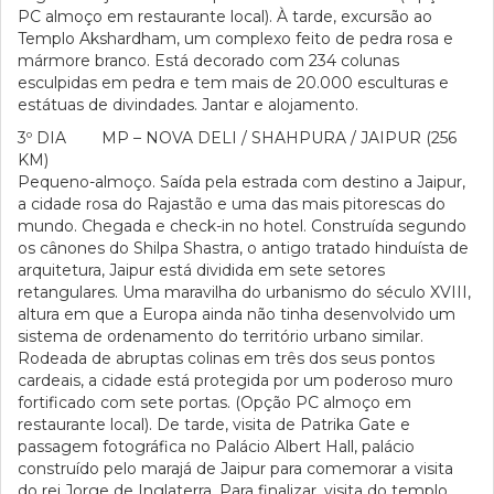
PC almoço em restaurante local). À tarde, excursão ao
Templo Akshardham, um complexo feito de pedra rosa e
mármore branco. Está decorado com 234 colunas
esculpidas em pedra e tem mais de 20.000 esculturas e
estátuas de divindades. Jantar e alojamento.
3º DIA MP – NOVA DELI / SHAHPURA / JAIPUR (256
KM)
Pequeno-almoço. Saída pela estrada com destino a Jaipur,
a cidade rosa do Rajastão e uma das mais pitorescas do
mundo. Chegada e check-in no hotel. Construída segundo
os cânones do Shilpa Shastra, o antigo tratado hinduísta de
arquitetura, Jaipur está dividida em sete setores
retangulares. Uma maravilha do urbanismo do século XVIII,
altura em que a Europa ainda não tinha desenvolvido um
sistema de ordenamento do território urbano similar.
Rodeada de abruptas colinas em três dos seus pontos
cardeais, a cidade está protegida por um poderoso muro
fortificado com sete portas. (Opção PC almoço em
restaurante local). De tarde, visita de Patrika Gate e
passagem fotográfica no Palácio Albert Hall, palácio
construído pelo marajá de Jaipur para comemorar a visita
do rei Jorge de Inglaterra. Para finalizar, visita do templo