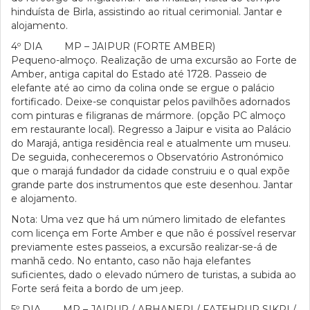
hinduísta de Birla, assistindo ao ritual cerimonial. Jantar e
alojamento.
4º DIA MP – JAIPUR (FORTE AMBER)
Pequeno-almoço. Realização de uma excursão ao Forte de
Amber, antiga capital do Estado até 1728. Passeio de
elefante até ao cimo da colina onde se ergue o palácio
fortificado. Deixe-se conquistar pelos pavilhões adornados
com pinturas e filigranas de mármore. (opção PC almoço
em restaurante local). Regresso a Jaipur e visita ao Palácio
do Marajá, antiga residência real e atualmente um museu.
De seguida, conheceremos o Observatório Astronómico
que o marajá fundador da cidade construiu e o qual expõe
grande parte dos instrumentos que este desenhou. Jantar
e alojamento.
Nota: Uma vez que há um número limitado de elefantes
com licença em Forte Amber e que não é possível reservar
previamente estes passeios, a excursão realizar-se-á de
manhã cedo. No entanto, caso não haja elefantes
suficientes, dado o elevado número de turistas, a subida ao
Forte será feita a bordo de um jeep.
5º DIA MP – JAIPUR / ABHANERI / FATEHPUR SIKRI /