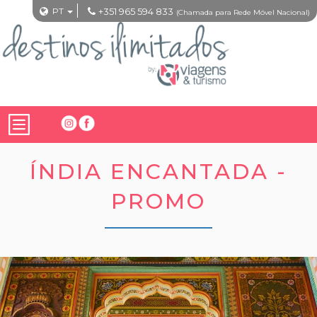
PT
+351 965 594 833
(Chamada para Rede Móvel Nacional)
ÍNDIA ENCANTADA -
PROMO