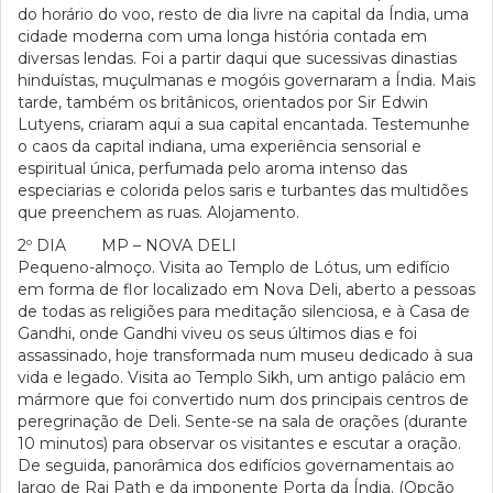
do horário do voo, resto de dia livre na capital da Índia, uma
cidade moderna com uma longa história contada em
diversas lendas. Foi a partir daqui que sucessivas dinastias
hinduístas, muçulmanas e mogóis governaram a Índia. Mais
tarde, também os britânicos, orientados por Sir Edwin
Lutyens, criaram aqui a sua capital encantada. Testemunhe
o caos da capital indiana, uma experiência sensorial e
espiritual única, perfumada pelo aroma intenso das
especiarias e colorida pelos saris e turbantes das multidões
que preenchem as ruas. Alojamento.
2º DIA MP – NOVA DELI
Pequeno-almoço. Visita ao Templo de Lótus, um edifício
em forma de flor localizado em Nova Deli, aberto a pessoas
de todas as religiões para meditação silenciosa, e à Casa de
Gandhi, onde Gandhi viveu os seus últimos dias e foi
assassinado, hoje transformada num museu dedicado à sua
vida e legado. Visita ao Templo Sikh, um antigo palácio em
mármore que foi convertido num dos principais centros de
peregrinação de Deli. Sente-se na sala de orações (durante
10 minutos) para observar os visitantes e escutar a oração.
De seguida, panorâmica dos edifícios governamentais ao
largo de Raj Path e da imponente Porta da Índia. (Opção