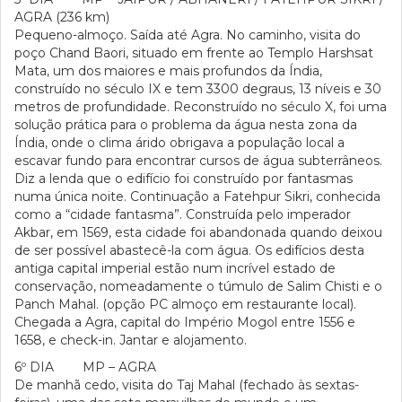
AGRA (236 km)
Pequeno-almoço. Saída até Agra. No caminho, visita do
poço Chand Baori, situado em frente ao Templo Harshsat
Mata, um dos maiores e mais profundos da Índia,
construído no século IX e tem 3300 degraus, 13 níveis e 30
metros de profundidade. Reconstruído no século X, foi uma
solução prática para o problema da água nesta zona da
Índia, onde o clima árido obrigava a população local a
escavar fundo para encontrar cursos de água subterrâneos.
Diz a lenda que o edifício foi construído por fantasmas
numa única noite. Continuação a Fatehpur Sikri, conhecida
como a “cidade fantasma”. Construída pelo imperador
Akbar, em 1569, esta cidade foi abandonada quando deixou
de ser possível abastecê-la com água. Os edifícios desta
antiga capital imperial estão num incrível estado de
conservação, nomeadamente o túmulo de Salim Chisti e o
Panch Mahal. (opção PC almoço em restaurante local).
Chegada a Agra, capital do Império Mogol entre 1556 e
1658, e check-in. Jantar e alojamento.
6º DIA MP – AGRA
De manhã cedo, visita do Taj Mahal (fechado às sextas-