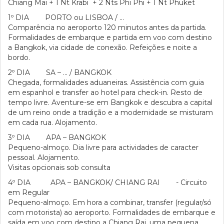
Chiang Mai + 1 Nt Krabi + 2 Nts Phi Phi + 1 Nt Phuket
1º DIA PORTO ou LISBOA / …
Comparência no aeroporto 120 minutos antes da partida.
Formalidades de embarque e partida em voo com destino
a Bangkok, via cidade de conexão. Refeições e noite a
bordo.
2º DIA SA – … / BANGKOK
Chegada, formalidades aduaneiras. Assistência com guia
em espanhol e transfer ao hotel para check-in. Resto de
tempo livre. Aventure-se em Bangkok e descubra a capital
de um reino onde a tradição e a modernidade se misturam
em cada rua. Alojamento.
3º DIA APA – BANGKOK
Pequeno-almoço. Dia livre para actividades de caracter
pessoal. Alojamento.
Visitas opcionais sob consulta
4º DIA APA – BANGKOK/ CHIANG RAI - Circuito
em Regular
Pequeno-almoço. Em hora a combinar, transfer (regular/só
com motorista) ao aeroporto. Formalidades de embarque e
saída em voo com destino a Chiang Rai, uma pequena