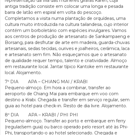
representação da vila das mulheres girafas Karen, cuja
antiga tradição consiste em colocar uma longa e pesada
barra de latão em espiral em volta do pescoço.
Completamos a visita numa plantação de orquídeas, uma
cultura muito introduzida na cultura tailandesa, cujo interior
contém um borboletário com espécies invulgares. Vamos
aos centros de produção de artesanato de Sankampaeng e
Borsang, para desfrutar de arte em madeira, guarda-chuvas
artesanais, sedas tecidas, ourives e joalheiros, cerâmica, laca
e artesanato sem fim. Não esqueçamos que o artesanato
de qualidade requer tempo, talento e criatividade. Almoço
em restaurante local. Jantar típico Kantoke em restaurante
local. Alojamento.
7º DIA APA – CHIANG MAI / KRABI
Pequeno-almoço. Em hora a combinar, transfer ao
aeroporto de Chiang Mai para embarque em voo com
destino a Krabi. Chegada e transfer em serviço regular, sem
guia ao hotel para check-in. Resto de dia livre. Alojamento.
8º DIA APA – KRABI / PHI PHI
Pequeno-almoço. Transfer ao porto e embarque em ferry
(regular/sem guia) ou barco operado pelo resort até às Phi-
Phi, transportando-o ao hotel selecionado. Chegada e