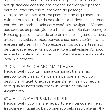
representação da vila das mulheres girafas Karen, cuja
antiga tradição consiste em colocar uma longa e pesada
barra de latão em espiral em volta do pescoço.
Completamos a visita numa plantação de orquídeas, uma
cultura muito introduzida na cultura tailandesa, cujo interior
contém um borboletário com espécies invulgares. Vamos
aos centros de produção de artesanato de Sankampaeng e
Borsang, para desfrutar de arte em madeira, guarda-chuvas
artesanais, sedas tecidas, ourives e joalheiros, cerâmica, laca
e artesanato sem fim. Não esqueçamos que o artesanato
de qualidade requer tempo, talento e criatividade. Almoço
em restaurante local. Jantar típico Kantoke em restaurante
local. Alojamento.
7º DIA APA – CHIANG MAI / PHUKET
Pequeno-almoço. Em hora a combinar, transfer ao
aeroporto de Chiang Mai para embarque em voo com
destino a Phuket. Chegada e transfer em serviço regular,
sem guia ao hotel para check-in. Resto de dia livre.
Alojamento.
8º DIA APA – PHUKET / PHI PHI
Pequeno-almoço. Transfer ao porto e embarque em ferry
(regular/sem guia) ou barco operado pelo resort até às Phi-