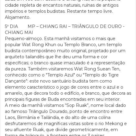
cidade repleta de encantos naturais, ruínas de antigos
impérios e templos budistas. Restante tempo livre.
Alojamento.
5º DIA MP – CHIANG RAI – TRIÂNGULO DE OURO -
CHIANG MAI
Pequeno-almoço. Esta manhã visitamos o mais que
popular Wat Rong Khun ou Templo Branco, um templo
budista contemporâneo muito original, projetado por um
arquiteto tailandês que lhe deu uma forma e cor
específicas; o branco quase imaculado é a representação
da pureza. Também visitaremos Wat Rong Suean Ten,
conhecido como o "Templo Azul" ou "Templo do Tigre
Dançante": este novo santuário budista tem como
elemento característico o jogo de cores entre o azul e o
amarelo, que decora todo o edifício, e branco, que decora as
principais figuras de Buda encontradas em seu interior.
A meio da manhã visitamos “Sop Ruak”, nome local dado
ao famoso Triângulo Dourado, ponto de encontro entre
Laos, Birmânia e Tailândia, e do alto de uma colina
desfrutaremos de magníficas vistas sobre o rio Mekong e
seu afluente Ruak, que divide geometricamente, em
forma de triângulo, a fronteira entre os 3 países.