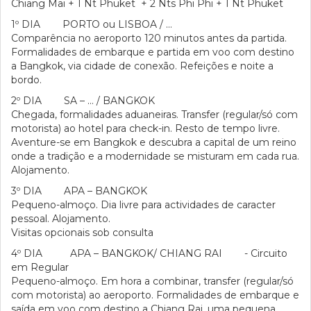
Chiang Mai + 1 Nt Phuket + 2 Nts Phi Phi + 1 Nt Phuket
1º DIA PORTO ou LISBOA / …
Comparência no aeroporto 120 minutos antes da partida.
Formalidades de embarque e partida em voo com destino
a Bangkok, via cidade de conexão. Refeições e noite a
bordo.
2º DIA SA – … / BANGKOK
Chegada, formalidades aduaneiras. Transfer (regular/só com
motorista) ao hotel para check-in. Resto de tempo livre.
Aventure-se em Bangkok e descubra a capital de um reino
onde a tradição e a modernidade se misturam em cada rua.
Alojamento.
3º DIA APA – BANGKOK
Pequeno-almoço. Dia livre para actividades de caracter
pessoal. Alojamento.
Visitas opcionais sob consulta
4º DIA APA – BANGKOK/ CHIANG RAI - Circuito
em Regular
Pequeno-almoço. Em hora a combinar, transfer (regular/só
com motorista) ao aeroporto. Formalidades de embarque e
saída em voo com destino a Chiang Rai, uma pequena