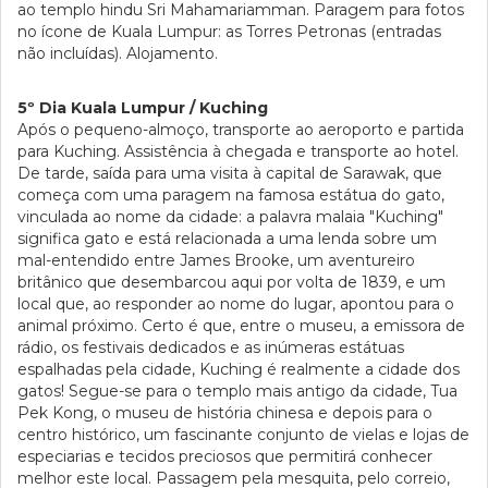
ao templo hindu Sri Mahamariamman. Paragem para fotos
no ícone de Kuala Lumpur: as Torres Petronas (entradas
não incluídas). Alojamento.
5º Dia Kuala Lumpur / Kuching
Após o pequeno-almoço, transporte ao aeroporto e partida
para Kuching. Assistência à chegada e transporte ao hotel.
De tarde, saída para uma visita à capital de Sarawak, que
começa com uma paragem na famosa estátua do gato,
vinculada ao nome da cidade: a palavra malaia "Kuching"
significa gato e está relacionada a uma lenda sobre um
mal-entendido entre James Brooke, um aventureiro
britânico que desembarcou aqui por volta de 1839, e um
local que, ao responder ao nome do lugar, apontou para o
animal próximo. Certo é que, entre o museu, a emissora de
rádio, os festivais dedicados e as inúmeras estátuas
espalhadas pela cidade, Kuching é realmente a cidade dos
gatos! Segue-se para o templo mais antigo da cidade, Tua
Pek Kong, o museu de história chinesa e depois para o
centro histórico, um fascinante conjunto de vielas e lojas de
especiarias e tecidos preciosos que permitirá conhecer
melhor este local. Passagem pela mesquita, pelo correio,