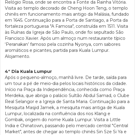
Relógio Rosa, onde se encontra a Fonte da Rainha Vitória.
Visita ao templo decorado de Cheng Hoon Teng, o templo
chinês em funcionamento mais antigo da Malásia, fundado
em 1645. Continuação para a Porta de Santiago, a Porta da
fortaleza portuguesa "A Famosa", construída em 1511. Visita
às Ruínas da Igreja de São Paulo, onde foi sepultado São
Francisco Xavier. Após um almoço num restaurante típico
‘Peranakan’ famoso pela cozinha Nyonya, com sabores
aromáticos e picantes, partida para Kuala Lumpur.
Alojamento.
4º Dia Kuala Lumpur
Após o pequeno-almoço, manhã livre. De tarde, saída para
um tour a pé de meio-dia pelos locais históricos da cidade.
Início na Praça da Independência, conhecida como Praça
Merdeka, que abriga o palácio Sultão Abdul Samad, o Clube
Real Selangor e a Igreja de Santa Maria. Continuação para a
Mesquita Masjid Jamek, a mesquita mais antiga de Kuala
Lumpur, localizada na confluência dos rios Klang e
Gombak, origem do nome Kuala Lumpur. Visita a Little
India e Chinatown, passando pelo mercado central "Central
Market", antes de chegar ao templo chinês Sin Sze Si Ya e