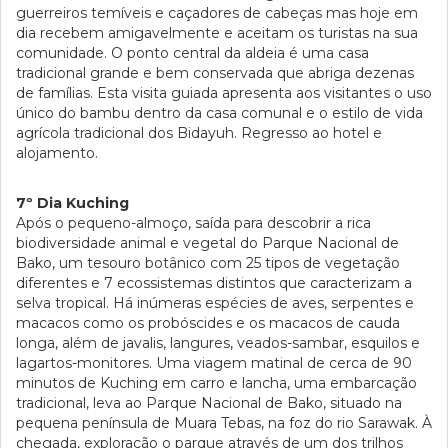
guerreiros temíveis e caçadores de cabeças mas hoje em
dia recebem amigavelmente e aceitam os turistas na sua
comunidade. O ponto central da aldeia é uma casa
tradicional grande e bem conservada que abriga dezenas
de famílias. Esta visita guiada apresenta aos visitantes o uso
único do bambu dentro da casa comunal e o estilo de vida
agrícola tradicional dos Bidayuh. Regresso ao hotel e
alojamento.
7º Dia Kuching
Após o pequeno-almoço, saída para descobrir a rica
biodiversidade animal e vegetal do Parque Nacional de
Bako, um tesouro botânico com 25 tipos de vegetação
diferentes e 7 ecossistemas distintos que caracterizam a
selva tropical. Há inúmeras espécies de aves, serpentes e
macacos como os probóscides e os macacos de cauda
longa, além de javalis, langures, veados-sambar, esquilos e
lagartos-monitores. Uma viagem matinal de cerca de 90
minutos de Kuching em carro e lancha, uma embarcação
tradicional, leva ao Parque Nacional de Bako, situado na
pequena península de Muara Tebas, na foz do rio Sarawak. À
chegada, exploração o parque através de um dos trilhos