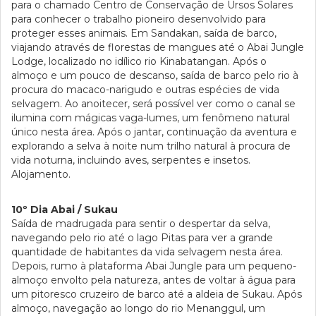
para o chamado Centro de Conservação de Ursos Solares
para conhecer o trabalho pioneiro desenvolvido para
proteger esses animais. Em Sandakan, saída de barco,
viajando através de florestas de mangues até o Abai Jungle
Lodge, localizado no idílico rio Kinabatangan. Após o
almoço e um pouco de descanso, saída de barco pelo rio à
procura do macaco-narigudo e outras espécies de vida
selvagem. Ao anoitecer, será possível ver como o canal se
ilumina com mágicas vaga-lumes, um fenômeno natural
único nesta área. Após o jantar, continuação da aventura e
explorando a selva à noite num trilho natural à procura de
vida noturna, incluindo aves, serpentes e insetos.
Alojamento.
10º Dia Abai / Sukau
Saída de madrugada para sentir o despertar da selva,
navegando pelo rio até o lago Pitas para ver a grande
quantidade de habitantes da vida selvagem nesta área.
Depois, rumo à plataforma Abai Jungle para um pequeno-
almoço envolto pela natureza, antes de voltar à água para
um pitoresco cruzeiro de barco até a aldeia de Sukau. Após
almoço, navegação ao longo do rio Menanggul, um