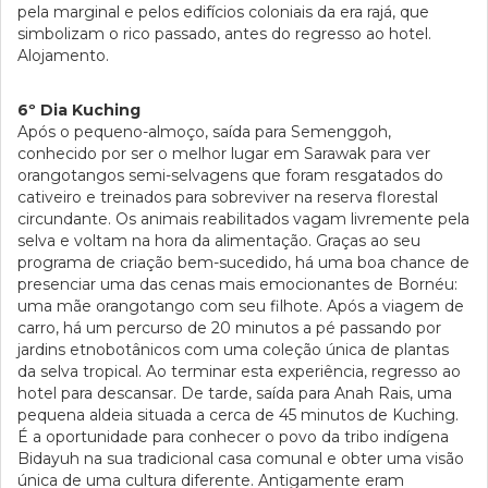
pela marginal e pelos edifícios coloniais da era rajá, que
simbolizam o rico passado, antes do regresso ao hotel.
Alojamento.
6º Dia Kuching
Após o pequeno-almoço, saída para Semenggoh,
conhecido por ser o melhor lugar em Sarawak para ver
orangotangos semi-selvagens que foram resgatados do
cativeiro e treinados para sobreviver na reserva florestal
circundante. Os animais reabilitados vagam livremente pela
selva e voltam na hora da alimentação. Graças ao seu
programa de criação bem-sucedido, há uma boa chance de
presenciar uma das cenas mais emocionantes de Bornéu:
uma mãe orangotango com seu filhote. Após a viagem de
carro, há um percurso de 20 minutos a pé passando por
jardins etnobotânicos com uma coleção única de plantas
da selva tropical. Ao terminar esta experiência, regresso ao
hotel para descansar. De tarde, saída para Anah Rais, uma
pequena aldeia situada a cerca de 45 minutos de Kuching.
É a oportunidade para conhecer o povo da tribo indígena
Bidayuh na sua tradicional casa comunal e obter uma visão
única de uma cultura diferente. Antigamente eram