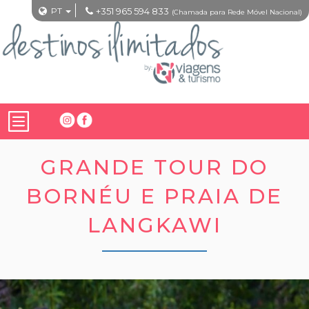
PT
+351 965 594 833
(Chamada para Rede Móvel Nacional)
GRANDE TOUR DO
BORNÉU E PRAIA DE
LANGKAWI