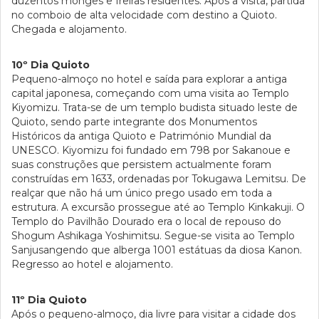
duzentos monges e freiras residentes. Após a visita, partida
no comboio de alta velocidade com destino a Quioto.
Chegada e alojamento.
10º Dia Quioto
Pequeno-almoço no hotel e saída para explorar a antiga
capital japonesa, começando com uma visita ao Templo
Kiyomizu. Trata-se de um templo budista situado leste de
Quioto, sendo parte integrante dos Monumentos
Históricos da antiga Quioto e Património Mundial da
UNESCO. Kiyomizu foi fundado em 798 por Sakanoue e
suas construções que persistem actualmente foram
construídas em 1633, ordenadas por Tokugawa Lemitsu. De
realçar que não há um único prego usado em toda a
estrutura. A excursão prossegue até ao Templo Kinkakuji. O
Templo do Pavilhão Dourado era o local de repouso do
Shogum Ashikaga Yoshimitsu. Segue-se visita ao Templo
Sanjusangendo que alberga 1001 estátuas da diosa Kanon.
Regresso ao hotel e alojamento.
11º Dia Quioto
Após o pequeno-almoço, dia livre para visitar a cidade dos