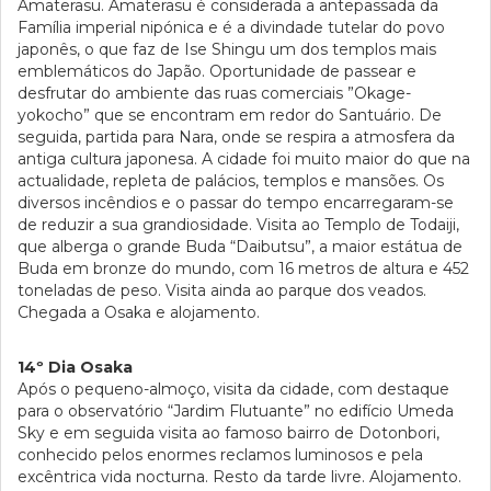
Amaterasu. Amaterasu é considerada a antepassada da
Família imperial nipónica e é a divindade tutelar do povo
japonês, o que faz de Ise Shingu um dos templos mais
emblemáticos do Japão. Oportunidade de passear e
desfrutar do ambiente das ruas comerciais ”Okage-
yokocho” que se encontram em redor do Santuário. De
seguida, partida para Nara, onde se respira a atmosfera da
antiga cultura japonesa. A cidade foi muito maior do que na
actualidade, repleta de palácios, templos e mansões. Os
diversos incêndios e o passar do tempo encarregaram-se
de reduzir a sua grandiosidade. Visita ao Templo de Todaiji,
que alberga o grande Buda “Daibutsu”, a maior estátua de
Buda em bronze do mundo, com 16 metros de altura e 452
toneladas de peso. Visita ainda ao parque dos veados.
Chegada a Osaka e alojamento.
14º Dia Osaka
Após o pequeno-almoço, visita da cidade, com destaque
para o observatório “Jardim Flutuante” no edifício Umeda
Sky e em seguida visita ao famoso bairro de Dotonbori,
conhecido pelos enormes reclamos luminosos e pela
excêntrica vida nocturna. Resto da tarde livre. Alojamento.