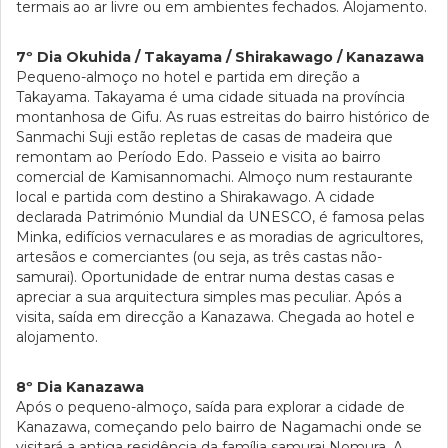
termais ao ar livre ou em ambientes fechados. Alojamento.
7º Dia Okuhida / Takayama / Shirakawago / Kanazawa
Pequeno-almoço no hotel e partida em direção a
Takayama. Takayama é uma cidade situada na província
montanhosa de Gifu. As ruas estreitas do bairro histórico de
Sanmachi Suji estão repletas de casas de madeira que
remontam ao Período Edo. Passeio e visita ao bairro
comercial de Kamisannomachi. Almoço num restaurante
local e partida com destino a Shirakawago. A cidade
declarada Património Mundial da UNESCO, é famosa pelas
Minka, edifícios vernaculares e as moradias de agricultores,
artesãos e comerciantes (ou seja, as três castas não-
samurai). Oportunidade de entrar numa destas casas e
apreciar a sua arquitectura simples mas peculiar. Após a
visita, saída em direcção a Kanazawa. Chegada ao hotel e
alojamento.
8º Dia Kanazawa
Após o pequeno-almoço, saída para explorar a cidade de
Kanazawa, começando pelo bairro de Nagamachi onde se
visitará a antiga residência da família samurai Nomura. A