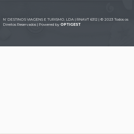
N’ DESTINOS VIAGENS E TURISMO, LDA | RNAVT 6312 | © 2023 Todos os
Direitos Reservados | Powered by
OPTIGEST