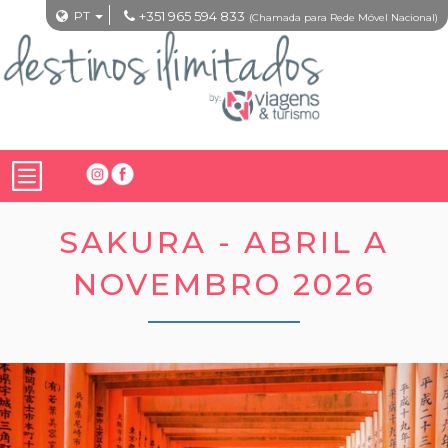
PT
+351 965 594 833
(Chamada para Rede Móvel Nacional)
SAKURA - ABRIL A
NOVEMBRO 2026