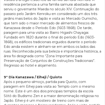
residência pertencia a uma família samurai abastada que
serviu o governante Maeda no século XIV. Continuação do
passeio pelo Jardim Kenroku-en considerado um dos três
jardins mais belos do Japão e visita ao Mercado Oumicho,
que tem sido o maior mercado de alimentos frescos de
Kanazawa desde o Período Edo (1603-1868). De tarde,
paragem para uma visita ao Bairro Higashi Chayagai.
Fundado em 1820 durante o final do período Edo (1603-
1868), os edifícios tradicionais erguidos durante o período
Edo ainda existem e alinham-se em ambos os lados das
ruas. Reconhecida pela sua beleza e importância histórica, a
área foi designada como “Zona Importante para
Preservação de Conjuntos de Construções Tradicionais”.
Regresso ao hotel e alojamento.
9º Dia Kanazawa / Eiheji / Quioto
Após o pequeno-almoço, partida para Quioto, com
paragem em Eiheji para visita ao Templo com o mesmo
nome. Este é um dos dois principais templos da escola
Sôtô do Budismo Zen e a maior denominação religiosa no
Japão. Eihei-ji é um mosteiro de treino com mais de