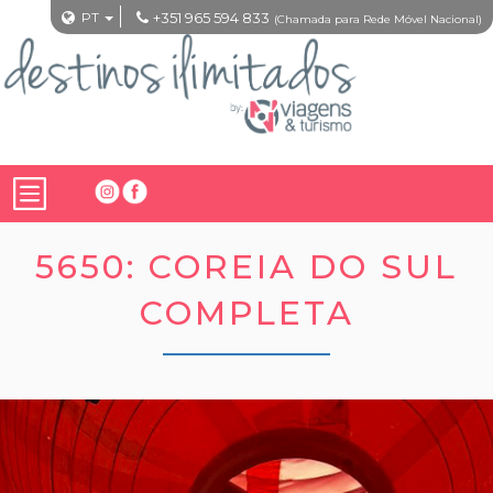
PT
+351 965 594 833
(Chamada para Rede Móvel Nacional)
5650: COREIA DO SUL
COMPLETA