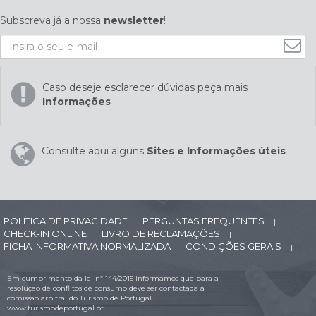
Subscreva já a nossa
newsletter
!
Caso deseje esclarecer dúvidas peça mais
Informações
Consulte aqui alguns
Sites e Informações úteis
POLÍTICA DE PRIVACIDADE
PERGUNTAS FREQUENTES
|
|
CHECK-IN ONLINE
LIVRO DE RECLAMAÇÕES
|
|
FICHA INFORMATIVA NORMALIZADA
CONDIÇÕES GERAIS
|
|
Em cumprimento da lei nº 144/2015 informamos que para a
resolução de conflitos de consumo deve ser contactada a
comissão arbitral do Turismo de Portugal
www.turismodeportugal.pt