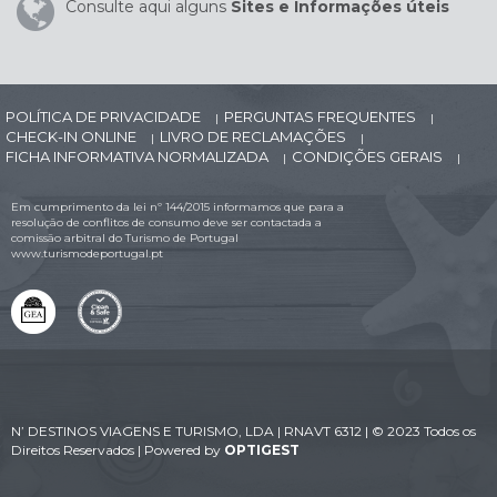
Consulte aqui alguns
Sites e Informações úteis
POLÍTICA DE PRIVACIDADE
PERGUNTAS FREQUENTES
|
|
CHECK-IN ONLINE
LIVRO DE RECLAMAÇÕES
|
|
FICHA INFORMATIVA NORMALIZADA
CONDIÇÕES GERAIS
|
|
Em cumprimento da lei nº 144/2015 informamos que para a
resolução de conflitos de consumo deve ser contactada a
comissão arbitral do Turismo de Portugal
www.turismodeportugal.pt
N’ DESTINOS VIAGENS E TURISMO, LDA | RNAVT 6312 | © 2023 Todos os
Direitos Reservados | Powered by
OPTIGEST