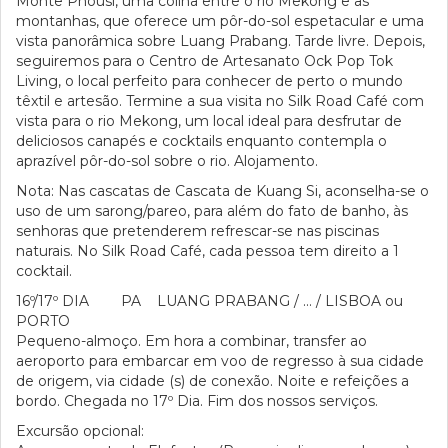
Monte Phousi, uma colina entre o rio Mekong e as
montanhas, que oferece um pôr-do-sol espetacular e uma
vista panorâmica sobre Luang Prabang. Tarde livre. Depois,
seguiremos para o Centro de Artesanato Ock Pop Tok
Living, o local perfeito para conhecer de perto o mundo
têxtil e artesão. Termine a sua visita no Silk Road Café com
vista para o rio Mekong, um local ideal para desfrutar de
deliciosos canapés e cocktails enquanto contempla o
aprazível pôr-do-sol sobre o rio. Alojamento.
Nota: Nas cascatas de Cascata de Kuang Si, aconselha-se o
uso de um sarong/pareo, para além do fato de banho, às
senhoras que pretenderem refrescar-se nas piscinas
naturais. No Silk Road Café, cada pessoa tem direito a 1
cocktail.
16º/17º DIA PA LUANG PRABANG / ... / LISBOA ou
PORTO
Pequeno-almoço. Em hora a combinar, transfer ao
aeroporto para embarcar em voo de regresso à sua cidade
de origem, via cidade (s) de conexão. Noite e refeições a
bordo. Chegada no 17º Dia. Fim dos nossos serviços.
Excursão opcional: