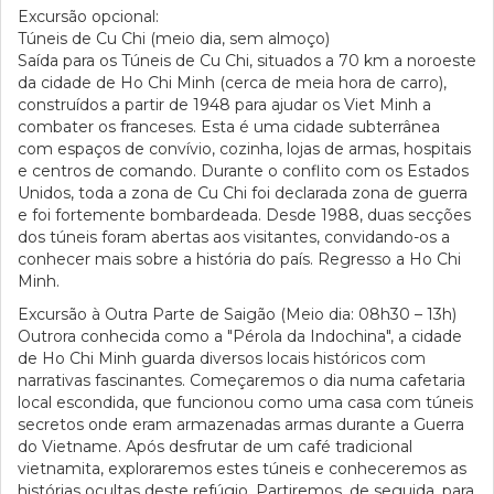
Excursão opcional:
Túneis de Cu Chi (meio dia, sem almoço)
Saída para os Túneis de Cu Chi, situados a 70 km a noroeste
da cidade de Ho Chi Minh (cerca de meia hora de carro),
construídos a partir de 1948 para ajudar os Viet Minh a
combater os franceses. Esta é uma cidade subterrânea
com espaços de convívio, cozinha, lojas de armas, hospitais
e centros de comando. Durante o conflito com os Estados
Unidos, toda a zona de Cu Chi foi declarada zona de guerra
e foi fortemente bombardeada. Desde 1988, duas secções
dos túneis foram abertas aos visitantes, convidando-os a
conhecer mais sobre a história do país. Regresso a Ho Chi
Minh.
Excursão à Outra Parte de Saigão (Meio dia: 08h30 – 13h)
Outrora conhecida como a "Pérola da Indochina", a cidade
de Ho Chi Minh guarda diversos locais históricos com
narrativas fascinantes. Começaremos o dia numa cafetaria
local escondida, que funcionou como uma casa com túneis
secretos onde eram armazenadas armas durante a Guerra
do Vietname. Após desfrutar de um café tradicional
vietnamita, exploraremos estes túneis e conheceremos as
histórias ocultas deste refúgio. Partiremos, de seguida, para