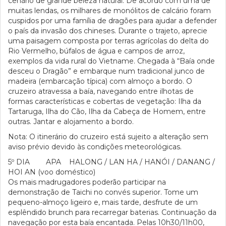
cenário de grande beleza natural. De acordo com uma de
muitas lendas, os milhares de monólitos de calcário foram
cuspidos por uma família de dragões para ajudar a defender
o país da invasão dos chineses. Durante o trajeto, aprecie
uma paisagem composta por terras agrícolas do delta do
Rio Vermelho, búfalos de água e campos de arroz,
exemplos da vida rural do Vietname. Chegada à “Baía onde
desceu o Dragão” e embarque num tradicional junco de
madeira (embarcação típica) com almoço a bordo. O
cruzeiro atravessa a baía, navegando entre ilhotas de
formas características e cobertas de vegetação: Ilha da
Tartaruga, Ilha do Cão, Ilha da Cabeça de Homem, entre
outras. Jantar e alojamento a bordo.
Nota: O itinerário do cruzeiro está sujeito a alteração sem
aviso prévio devido às condições meteorológicas.
5º DIA APA HALONG / LAN HA / HANÓI / DANANG /
HOI AN (voo doméstico)
Os mais madrugadores poderão participar na
demonstração de Taichi no convés superior. Tome um
pequeno-almoço ligeiro e, mais tarde, desfrute de um
esplêndido brunch para recarregar baterias. Continuação da
navegação por esta baía encantada. Pelas 10h30/11h00,