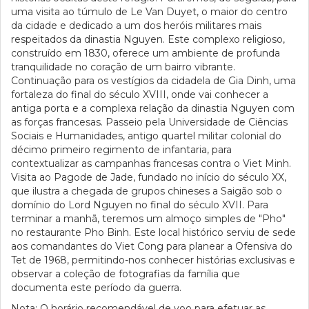
uma visita ao túmulo de Le Van Duyet, o maior do centro
da cidade e dedicado a um dos heróis militares mais
respeitados da dinastia Nguyen. Este complexo religioso,
construído em 1830, oferece um ambiente de profunda
tranquilidade no coração de um bairro vibrante.
Continuação para os vestígios da cidadela de Gia Dinh, uma
fortaleza do final do século XVIII, onde vai conhecer a
antiga porta e a complexa relação da dinastia Nguyen com
as forças francesas. Passeio pela Universidade de Ciências
Sociais e Humanidades, antigo quartel militar colonial do
décimo primeiro regimento de infantaria, para
contextualizar as campanhas francesas contra o Viet Minh.
Visita ao Pagode de Jade, fundado no início do século XX,
que ilustra a chegada de grupos chineses a Saigão sob o
domínio do Lord Nguyen no final do século XVII. Para
terminar a manhã, teremos um almoço simples de "Pho"
no restaurante Pho Binh. Este local histórico serviu de sede
aos comandantes do Viet Cong para planear a Ofensiva do
Tet de 1968, permitindo-nos conhecer histórias exclusivas e
observar a coleção de fotografias da família que
documenta este período da guerra.
Nota: O horário recomendável de voo para efetuar as