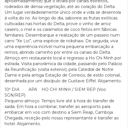
aproximadamente) que o levará por canais estreitos,
rodeados de densa vegetação, até ao coração do Delta.
Um lugar verdadeiramente único onde a vida se desenrola
à volta do rio. Ao longo do dia, saboreie as frutas exóticas
cultivadas nas hortas do Delta, prove o vinho de arroz
caseiro, o mel e os caramelos de coco feitos em fábricas
familiares. Desembarque e realização de um passeio num
carro “Xe Loi”, uma espécie de rickshaw. De seguida, viva
uma experiência incrível numa pequena embarcação a
remos, abrindo caminho por entre os canais do Delta.
Almoço em restaurante local e regresso a Ho Chi Minh por
estrada. Visita panorâmica da cidade, passando pelo Palácio
da Reunificação (visita exterior), pela Catedral de Notre
Dame e pela antiga Estação de Correios, de estilo colonial,
desenhada por um discípulo de Gustave Eiffel. Alojamento.
10º DIA APA HO CHI MINH / SIEM REP (Voo
SGN/REP)
Pequeno-almoço. Tempo livre até à hora do transfer de
saída. Em hora a combinar, transfer ao aeroporto para
embarcar em voo com destino a Siem Reap, Camboja.
Chegada, receção pelo nosso representante e transfer ao
hotel. Alojamento.