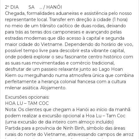
2º DIA SA … / HANÓI
Chegada, formalidades aduaneiras e assistência pelo nosso
representante local. Transfer em direção à cidade (1 hora)
no meio de um trânsito caótico de duas rodas, deixando
para trás as terras dos camponeses e avançando pelas
estradas modernas que dão acesso à capital e segunda
maior cidade do Vietname. Dependendo do horário de voo,
possível tempo livre para descobrir esta vibrante capital,
onde poderá explorar o seu fascinante centro histórico com
as suas ruas movimentadas e comércio tradicional,
desfrutar de um passeio relaxante junto ao Lago Hoan
Kiem ou mergulhando numa atmosfera única que combina
perfeitamente a herança colonial francesa com a cultura
milenar asiática. Alojamento.
Excursões opcionais:
HOA LU – TAM COC
Nota: Os clientes que chegam a Hanói ao início da manhã
podem realizar a excursão opcional a Hoa Lu – Tam Coc
(uma excursão de dia inteiro com almoço incluído)
Partida para a província de Ninh Binh, símbolo das áreas
rurais do norte do Vietname, atravessando campos de arroz