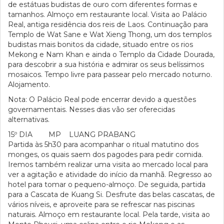
de estátuas budistas de ouro com diferentes formas e
tamanhos. Almoço em restaurante local. Visita ao Palácio
Real, antiga residência dos reis de Laos. Continuação para
Templo de Wat Sane e Wat Xieng Thong, um dos templos
budistas mais bonitos da cidade, situado entre os rios
Mekong e Nam Khan e ainda o Templo da Cidade Dourada,
para descobrir a sua história e admirar os seus belíssimos
mosaicos. Tempo livre para passear pelo mercado noturno.
Alojamento.
Nota: O Palácio Real pode encerrar devido a questões
governamentais. Nesses dias vão ser oferecidas
alternativas.
15º DIA MP LUANG PRABANG
Partida às 5h30 para acompanhar o ritual matutino dos
monges, os quais saem dos pagodes para pedir comida.
Iremos também realizar uma visita ao mercado local para
ver a agitação e atividade do início da manhã. Regresso ao
hotel para tomar o pequeno-almoço. De seguida, partida
para a Cascata de Kuang Si. Desfrute das belas cascatas, de
vários níveis, e aproveite para se refrescar nas piscinas
naturais. Almoço em restaurante local. Pela tarde, visita ao