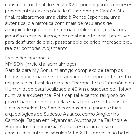
construída no final do século XVIII por imigrantes chineses
provenientes das regiões de Guangdong e Cantão. No
final, realizaremos uma visita à Ponte Japonesa, uma
autêntica jóia histórica com mais de 400 anos de
antiguidade que une, de forma emblemática, os bairros
japonês e chinês. Almoço em restaurante local. Tarde livre
para desfrutar da praia, passear pelo colorido mercado e/ou
realizar compras. Alojamento.
Excursões opcionais:
MY SON (meio dia, sem almoço)
Partida para My Son, um antigo complexo de templos
hindus no Vietname e considerado um importante centro
religioso e cultural do reino de Champa. Este Património da
Humanidade está localizado a 40 km a sudeste de Hoi An,
num vale exuberante. Foi a capital e centro religioso do
povo Cham, conhecido pelas suas torres e santuários de
tijolo vermelho. My Son é comparado a grandes sítios
arqueológicos do Sudeste Asiático, como Angkor no
Camboja, Bagan em Myanmar, Ayutthaya na Tailândia e
Borobudur na Indonésia. As suas estruturas foram
construídas entre os séculos VII e XIII. Regresso ao hotel.