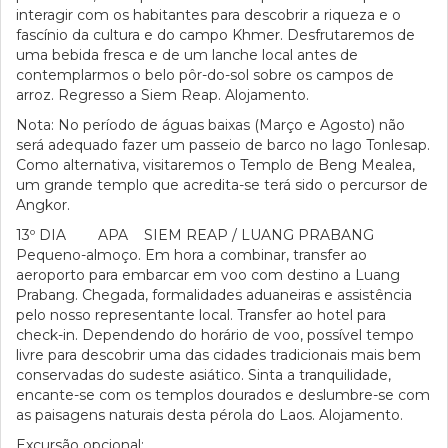
interagir com os habitantes para descobrir a riqueza e o
fascínio da cultura e do campo Khmer. Desfrutaremos de
uma bebida fresca e de um lanche local antes de
contemplarmos o belo pôr-do-sol sobre os campos de
arroz. Regresso a Siem Reap. Alojamento.
Nota: No período de águas baixas (Março e Agosto) não
será adequado fazer um passeio de barco no lago Tonlesap.
Como alternativa, visitaremos o Templo de Beng Mealea,
um grande templo que acredita-se terá sido o percursor de
Angkor.
13º DIA APA SIEM REAP / LUANG PRABANG
Pequeno-almoço. Em hora a combinar, transfer ao
aeroporto para embarcar em voo com destino a Luang
Prabang. Chegada, formalidades aduaneiras e assistência
pelo nosso representante local. Transfer ao hotel para
check-in. Dependendo do horário de voo, possível tempo
livre para descobrir uma das cidades tradicionais mais bem
conservadas do sudeste asiático. Sinta a tranquilidade,
encante-se com os templos dourados e deslumbre-se com
as paisagens naturais desta pérola do Laos. Alojamento.
Excursão opcional: