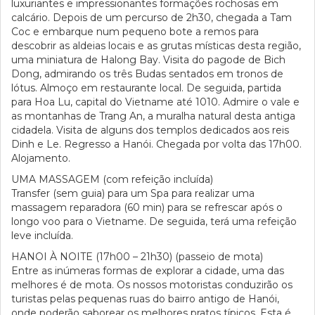
luxuriantes e impressionantes formações rochosas em
calcário. Depois de um percurso de 2h30, chegada a Tam
Coc e embarque num pequeno bote a remos para
descobrir as aldeias locais e as grutas místicas desta região,
uma miniatura de Halong Bay. Visita do pagode de Bich
Dong, admirando os três Budas sentados em tronos de
lótus. Almoço em restaurante local. De seguida, partida
para Hoa Lu, capital do Vietname até 1010. Admire o vale e
as montanhas de Trang An, a muralha natural desta antiga
cidadela. Visita de alguns dos templos dedicados aos reis
Dinh e Le. Regresso a Hanói. Chegada por volta das 17h00.
Alojamento.
UMA MASSAGEM (com refeição incluída)
Transfer (sem guia) para um Spa para realizar uma
massagem reparadora (60 min) para se refrescar após o
longo voo para o Vietname. De seguida, terá uma refeição
leve incluída.
HANOI À NOITE (17h00 – 21h30) (passeio de mota)
Entre as inúmeras formas de explorar a cidade, uma das
melhores é de mota. Os nossos motoristas conduzirão os
turistas pelas pequenas ruas do bairro antigo de Hanói,
onde poderão saborear os melhores pratos típicos. Esta é