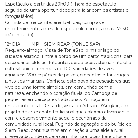
Espetáculo a partir das 20h00 (1 hora de espetáculo
seguido de uma oportunidade para falar com os artistas e
fotografá-los).
Comida de rua cambojana, bebidas, compras e
entretenimento antes do espetáculo começam às 17h30
(não incluído).
12º DIA MP SIEM REAP (TONLE SAP)
Pequeno-almoço. Visita de TonleSap, o maior lago do
sudeste asiático. Entre a bordo de um barco tradicional para
descobrir as aldeias flutuantes deste ecossistema natural e
cultural único com mais de 100 variedades de aves
aquáticas, 200 espécies de peixes, crocodilos e tartarugas
junto aos mangais. Conheça este povo de pescadores que
vive de uma forma simples, em comunhão com a
natureza, enchendo o coração fluvial do Camboja de
pequenas embarcações tradicionais. Almoço em
restaurante local. De tarde, visita ao Artisan D’Angkor, um
projeto de artesanato tradicional que colabora ativamente
com o desenvolvimento social e económico da
comunidade rural local. Fugindo da agitação e do bulício de
Siem Reap, continuamos em direção a uma aldeia rural
preservada, onde poderá caminhar por locais tranquilos e