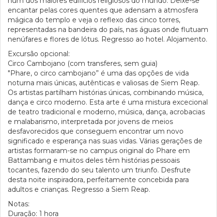
num dos maiores edifícios religiosos do mundo. Deixe-se
encantar pelas cores quentes que adensam a atmosfera
mágica do templo e veja o reflexo das cinco torres,
representadas na bandeira do país, nas águas onde flutuam
nenúfares e flores de lótus. Regresso ao hotel. Alojamento.
Excursão opcional:
Circo Cambojano (com transferes, sem guia)
"Phare, o circo cambojano” é uma das opções de vida
noturna mais únicas, autênticas e valiosas de Siem Reap.
Os artistas partilham histórias únicas, combinando música,
dança e circo moderno. Esta arte é uma mistura excecional
de teatro tradicional e moderno, música, dança, acrobacias
e malabarismo, interpretada por jovens de meios
desfavorecidos que conseguem encontrar um novo
significado e esperança nas suas vidas. Várias gerações de
artistas formaram-se no campus original do Phare em
Battambang e muitos deles têm histórias pessoais
tocantes, fazendo do seu talento um triunfo. Desfrute
desta noite inspiradora, perfeitamente concebida para
adultos e crianças. Regresso a Siem Reap.
Notas:
Duração: 1 hora