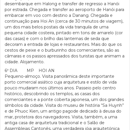
desembarque em Halong e transfer de regresso a Hanói
por estrada. Chegada e transfer ao aeroporto de Hanói para
embarcar em voo com destino a Danang. Chegada e
continuação para Hoi An (cerca de 30 minutos de viagem),
um dos mais belos postais da vida tranquila de uma
pequena cidade costeira, pintado em tons de amarelo (cor
das casas) e com o brilho das lanternas de seda que
decoram a entrada de lojas e restaurantes. Mais do que os
cestos de peixe e o burburinho dos comerciantes, são as
câmaras e os passos apressados dos turistas que animam a
cidade. Alojamento.
6º DIA MP HOI AN
Pequeno-almoço. Visita panorâmica deste importante
porto comercial asiático cuja arquitetura e estilo de vida
pouco mudaram nos últimos anos. Passeio pelo centro
histórico, descobrindo os templos, as casas dos
comerciantes e a ponte coberta japonesa, um dos grandes
símbolos da cidade. Visita do museu de história “Sa Huynh”
e de Phuoc Kien, um antigo pagode dedicado à deusa do
mar, protetora dos navegadores. Visita, também, a uma
antiga casa de arquitetura tradicional e o Salão de
Assembleias Cantonês, uma verdadeira jóia arquitetónica