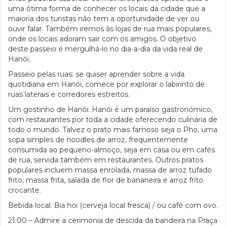
uma ótima forma de conhecer os locais da cidade que a
maioria dos turistas não tem a oportunidade de ver ou
ouvir falar. Também iremos às lojas de rua mais populares,
onde os locais adoram sair com os amigos. O objetivo
deste passeio é mergulhá-lo no dia-a-dia da vida real de
Hanói.
Passeio pelas ruas: se quiser aprender sobre a vida
quotidiana em Hanói, comece por explorar o labirinto de
ruas laterais e corredores estreitos.
Um gostinho de Hanói: Hanói é um paraíso gastronómico,
com restaurantes por toda a cidade oferecendo culinária de
todo o mundo. Talvez o prato mais famoso seja o Pho, uma
sopa simples de noodles de arroz, frequentemente
consumida ao pequeno-almoço, seja em casa ou em cafés
de rua, servida também em restaurantes. Outros pratos
populares incluem massa enrolada, massa de arroz tufado
frito, massa frita, salada de flor de bananeira e arroz frito
crocante.
Bebida local: Bia hoi (cerveja local fresca) / ou café com ovo.
21:00 – Admire a cerimónia de descida da bandeira na Praça