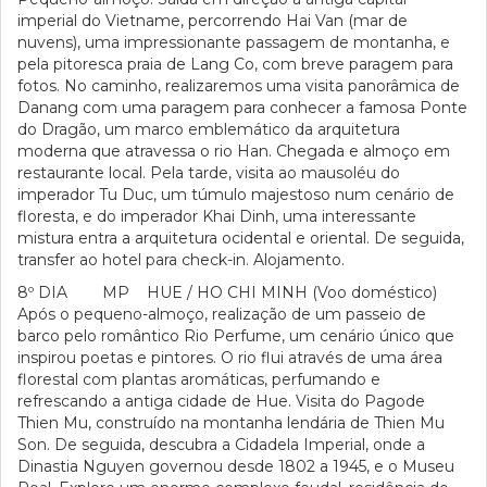
imperial do Vietname, percorrendo Hai Van (mar de
nuvens), uma impressionante passagem de montanha, e
pela pitoresca praia de Lang Co, com breve paragem para
fotos. No caminho, realizaremos uma visita panorâmica de
Danang com uma paragem para conhecer a famosa Ponte
do Dragão, um marco emblemático da arquitetura
moderna que atravessa o rio Han. Chegada e almoço em
restaurante local. Pela tarde, visita ao mausoléu do
imperador Tu Duc, um túmulo majestoso num cenário de
floresta, e do imperador Khai Dinh, uma interessante
mistura entra a arquitetura ocidental e oriental. De seguida,
transfer ao hotel para check-in. Alojamento.
8º DIA MP HUE / HO CHI MINH (Voo doméstico)
Após o pequeno-almoço, realização de um passeio de
barco pelo romântico Rio Perfume, um cenário único que
inspirou poetas e pintores. O rio flui através de uma área
florestal com plantas aromáticas, perfumando e
refrescando a antiga cidade de Hue. Visita do Pagode
Thien Mu, construído na montanha lendária de Thien Mu
Son. De seguida, descubra a Cidadela Imperial, onde a
Dinastia Nguyen governou desde 1802 a 1945, e o Museu