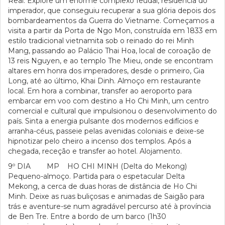
Real. Explore um enorme complexo feudal, residência do
imperador, que conseguiu recuperar a sua glória depois dos
bombardeamentos da Guerra do Vietname. Começamos a
visita a partir da Porta de Ngo Mon, construída em 1833 em
estilo tradicional vietnamita sob o reinado do rei Minh
Mang, passando ao Palácio Thai Hoa, local de coroação de
13 reis Nguyen, e ao templo The Mieu, onde se encontram
altares em honra dos imperadores, desde o primeiro, Gia
Long, até ao último, Khai Dinh. Almoço em restaurante
local. Em hora a combinar, transfer ao aeroporto para
embarcar em voo com destino a Ho Chi Minh, um centro
comercial e cultural que impulsionou o desenvolvimento do
país. Sinta a energia pulsante dos modernos edifícios e
arranha-céus, passeie pelas avenidas coloniais e deixe-se
hipnotizar pelo cheiro a incenso dos templos. Após a
chegada, receção e transfer ao hotel. Alojamento.
9º DIA MP HO CHI MINH (Delta do Mekong)
Pequeno-almoço. Partida para o espetacular Delta
Mekong, a cerca de duas horas de distância de Ho Chi
Minh. Deixe as ruas buliçosas e animadas de Saigão para
trás e aventure-se num agradável percurso até à província
de Ben Tre. Entre a bordo de um barco (1h30