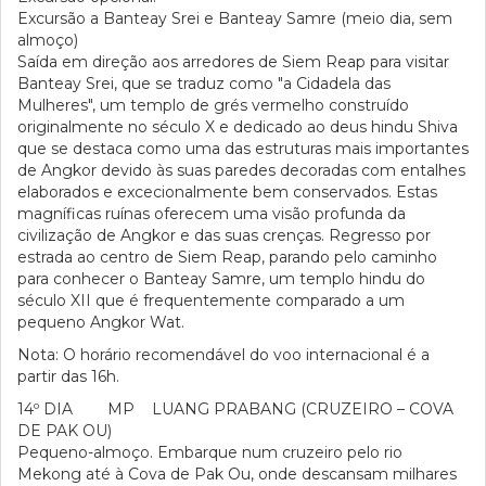
Excursão a Banteay Srei e Banteay Samre (meio dia, sem
almoço)
Saída em direção aos arredores de Siem Reap para visitar
Banteay Srei, que se traduz como "a Cidadela das
Mulheres", um templo de grés vermelho construído
originalmente no século X e dedicado ao deus hindu Shiva
que se destaca como uma das estruturas mais importantes
de Angkor devido às suas paredes decoradas com entalhes
elaborados e excecionalmente bem conservados. Estas
magníficas ruínas oferecem uma visão profunda da
civilização de Angkor e das suas crenças. Regresso por
estrada ao centro de Siem Reap, parando pelo caminho
para conhecer o Banteay Samre, um templo hindu do
século XII que é frequentemente comparado a um
pequeno Angkor Wat.
Nota: O horário recomendável do voo internacional é a
partir das 16h.
14º DIA MP LUANG PRABANG (CRUZEIRO – COVA
DE PAK OU)
Pequeno-almoço. Embarque num cruzeiro pelo rio
Mekong até à Cova de Pak Ou, onde descansam milhares