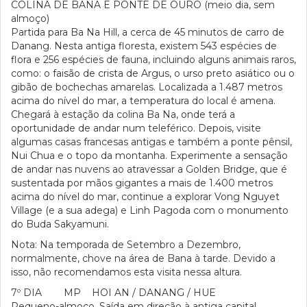
COLINA DE BANA E PONTE DE OURO (meio dia, sem
almoço)
Partida para Ba Na Hill, a cerca de 45 minutos de carro de
Danang. Nesta antiga floresta, existem 543 espécies de
flora e 256 espécies de fauna, incluindo alguns animais raros,
como: o faisão de crista de Argus, o urso preto asiático ou o
gibão de bochechas amarelas. Localizada a 1.487 metros
acima do nível do mar, a temperatura do local é amena.
Chegará à estação da colina Ba Na, onde terá a
oportunidade de andar num teleférico. Depois, visite
algumas casas francesas antigas e também a ponte pênsil,
Nui Chua e o topo da montanha. Experimente a sensação
de andar nas nuvens ao atravessar a Golden Bridge, que é
sustentada por mãos gigantes a mais de 1.400 metros
acima do nível do mar, continue a explorar Vong Nguyet
Village (e a sua adega) e Linh Pagoda com o monumento
do Buda Sakyamuni.
Nota: Na temporada de Setembro a Dezembro,
normalmente, chove na área de Bana à tarde. Devido a
isso, não recomendamos esta visita nessa altura.
7º DIA MP HOI AN / DANANG / HUE
Pequeno-almoço. Saída em direção à antiga capital