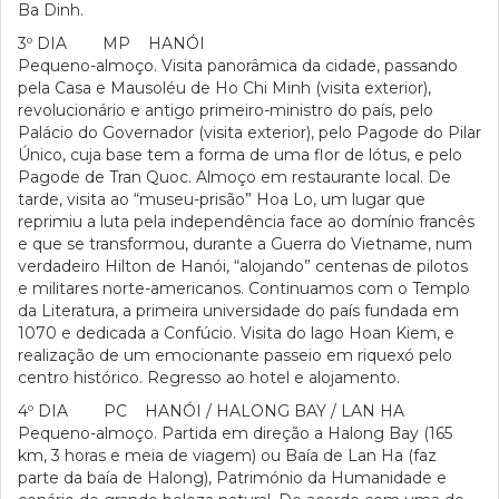
Ba Dinh.
3º DIA MP HANÓI
Pequeno-almoço. Visita panorâmica da cidade, passando
pela Casa e Mausoléu de Ho Chi Minh (visita exterior),
revolucionário e antigo primeiro-ministro do país, pelo
Palácio do Governador (visita exterior), pelo Pagode do Pilar
Único, cuja base tem a forma de uma flor de lótus, e pelo
Pagode de Tran Quoc. Almoço em restaurante local. De
tarde, visita ao “museu-prisão” Hoa Lo, um lugar que
reprimiu a luta pela independência face ao domínio francês
e que se transformou, durante a Guerra do Vietname, num
verdadeiro Hilton de Hanói, “alojando” centenas de pilotos
e militares norte-americanos. Continuamos com o Templo
da Literatura, a primeira universidade do país fundada em
1070 e dedicada a Confúcio. Visita do lago Hoan Kiem, e
realização de um emocionante passeio em riquexó pelo
centro histórico. Regresso ao hotel e alojamento.
4º DIA PC HANÓI / HALONG BAY / LAN HA
Pequeno-almoço. Partida em direção a Halong Bay (165
km, 3 horas e meia de viagem) ou Baía de Lan Ha (faz
parte da baía de Halong), Património da Humanidade e