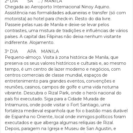
2º DIA SA … / MANILA
Chegada ao Aeroporto Internacional Ninoy Aquino.
Assistência nas formalidades aduaneiras e transfer (só com
motorista) ao hotel para check-in. Resto do dia livre.
Passeie pelas ruas de Manila e deixe-se levar pelos
contrastes, uma mistura de tradições e influências de vários
países. A capital das Filipinas não deixa nenhum visitante
indiferente. Alojamento.
3º DIA APA MANILA
Pequeno-almoço. Visita à zona histórica de Manila, que
preserva os seus valores históricos e culturais e, ao mesmo
tempo, é um centro de lazer moderno e negócios, com
centros comerciais de classe mundial, espaços de
entretenimento para grandes eventos, convenções e
reuniões, casinos, campos de golfe e uma vida noturna
vibrante. Descubra o Rizal Park, onde o herói nacional do
país foi executado. Siga para a Cidade Murada de
Intramuros, onde pode visitar o Fort Santiago, uma
fortaleza medieval espanhola que foi o bastião mais durável
de Espanha no Oriente, local onde inimigos políticos foram
executados e que alberga algumas relíquias de Rizal.
Depois, paragem na Igreja e Museu de San Agustin, e