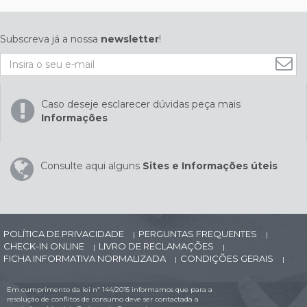
Subscreva já a nossa
newsletter
!
Caso deseje esclarecer dúvidas peça mais
Informações
Consulte aqui alguns
Sites e Informações úteis
POLÍTICA DE PRIVACIDADE
PERGUNTAS FREQUENTES
|
|
CHECK-IN ONLINE
LIVRO DE RECLAMAÇÕES
|
|
FICHA INFORMATIVA NORMALIZADA
CONDIÇÕES GERAIS
|
|
Em cumprimento da lei nº 144/2015 informamos que para a
resolução de conflitos de consumo deve ser contactada a