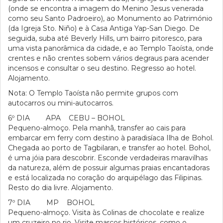
(onde se encontra a imagem do Menino Jesus venerada
como seu Santo Padroeiro), ao Monumento ao Património
(da Igreja Sto. Niño) e à Casa Antiga Yap-San Diego. De
seguida, suba até Beverly Hills, um bairro pitoresco, para
uma vista panorâmica da cidade, e ao Templo Taoísta, onde
crentes e não crentes sobem vários degraus para acender
incensos e consultar o seu destino. Regresso ao hotel.
Alojamento.
Nota: O Templo Taoísta não permite grupos com
autocarros ou mini-autocarros.
6º DIA APA CEBU – BOHOL
Pequeno-almoço. Pela manhã, transfer ao cais para
embarcar em ferry com destino à paradisíaca Ilha de Bohol.
Chegada ao porto de Tagbilaran, e transfer ao hotel. Bohol,
é uma jóia para descobrir. Esconde verdadeiras maravilhas
da natureza, além de possuir algumas praias encantadoras
e está localizada no coração do arquipélago das Filipinas.
Resto do dia livre. Alojamento.
7º DIA MP BOHOL
Pequeno-almoço. Visita às Colinas de chocolate e realize
um cruzeiro no rio. Visite marcos históricos, como o