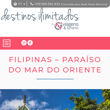
PT
+351 965 594 833
(Chamada para Rede Móvel Nacional)
FILIPINAS – PARAÍSO
DO MAR DO ORIENTE