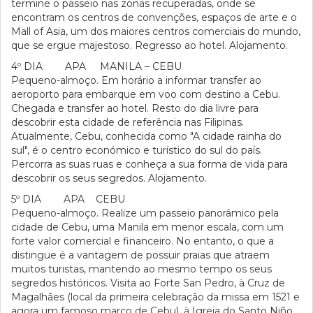
termine o passeio nas zonas recuperadas, onde se
encontram os centros de convenções, espaços de arte e o
Mall of Asia, um dos maiores centros comerciais do mundo,
que se ergue majestoso. Regresso ao hotel. Alojamento.
4º DIA APA MANILA – CEBU
Pequeno-almoço. Em horário a informar transfer ao
aeroporto para embarque em voo com destino a Cebu.
Chegada e transfer ao hotel. Resto do dia livre para
descobrir esta cidade de referência nas Filipinas.
Atualmente, Cebu, conhecida como "A cidade rainha do
sul", é o centro económico e turístico do sul do país.
Percorra as suas ruas e conheça a sua forma de vida para
descobrir os seus segredos. Alojamento.
5º DIA APA CEBU
Pequeno-almoço. Realize um passeio panorâmico pela
cidade de Cebu, uma Manila em menor escala, com um
forte valor comercial e financeiro. No entanto, o que a
distingue é a vantagem de possuir praias que atraem
muitos turistas, mantendo ao mesmo tempo os seus
segredos históricos. Visita ao Forte San Pedro, à Cruz de
Magalhães (local da primeira celebração da missa em 1521 e
agora um famoso marco de Cebu), à Igreja do Santo Niño