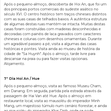
Após o pequeno-almoço, descoberta de Hoi An, que foi um
dos principais portos comerciais do sudeste asiático no
século XVI. O centro histórico tem traços chineses distintos
com as suas casas de telhados baixos. A autêntica estrutura
de algumas destas ruas mantém-se intacta. Muitas destas
casas foram construídas com madeiras desconhecidas e
decoradas com painéis de laca gravados com caracteres
chineses e colunas com desenhos ornamentais. Durante
um agradável passeio a pé, visita a algumas das casas
históricas e pontes. Visita ainda ao museu de história da
cidade de "Sa Huynh". Após o almoço, tarde livre para
descansar na praia ou para fazer visitas opcionais.
Alojamento.
7º Dia Hoi An / Hue
Após o pequeno-almoço, visita ao famoso Museu Cham,
em Danang. Em seguida, partida pela estrada através da
passagem de Hai Van até Hue. Após o almoço em
restaurante local, visita ao mausoléu do imperador Minh
Mang, um majestoso túmulo num cenário florestar, e ainda
ao mausoléu do imperador Khai Dinh, onde se pode