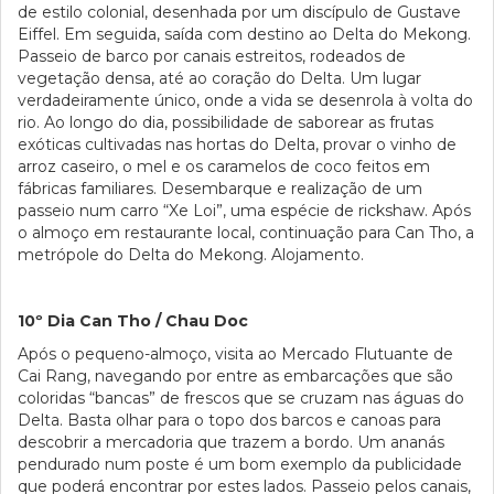
de estilo colonial, desenhada por um discípulo de Gustave
Eiffel. Em seguida, saída com destino ao Delta do Mekong.
Passeio de barco por canais estreitos, rodeados de
vegetação densa, até ao coração do Delta. Um lugar
verdadeiramente único, onde a vida se desenrola à volta do
rio. Ao longo do dia, possibilidade de saborear as frutas
exóticas cultivadas nas hortas do Delta, provar o vinho de
arroz caseiro, o mel e os caramelos de coco feitos em
fábricas familiares. Desembarque e realização de um
passeio num carro “Xe Loi”, uma espécie de rickshaw. Após
o almoço em restaurante local, continuação para Can Tho, a
metrópole do Delta do Mekong. Alojamento.
10º Dia Can Tho / Chau Doc
Após o pequeno-almoço, visita ao Mercado Flutuante de
Cai Rang, navegando por entre as embarcações que são
coloridas “bancas” de frescos que se cruzam nas águas do
Delta. Basta olhar para o topo dos barcos e canoas para
descobrir a mercadoria que trazem a bordo. Um ananás
pendurado num poste é um bom exemplo da publicidade
que poderá encontrar por estes lados. Passeio pelos canais,