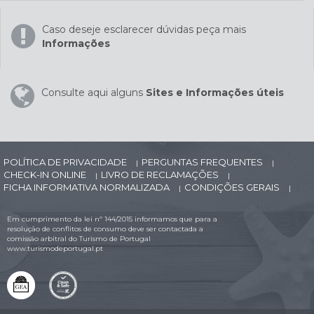
Caso deseje esclarecer dúvidas peça mais
Informações
Consulte aqui alguns
Sites e Informações úteis
POLÍTICA DE PRIVACIDADE
PERGUNTAS FREQUENTES
|
|
CHECK-IN ONLINE
LIVRO DE RECLAMAÇÕES
|
|
FICHA INFORMATIVA NORMALIZADA
CONDIÇÕES GERAIS
|
|
Em cumprimento da lei nº 144/2015 informamos que para a
resolução de conflitos de consumo deve ser contactada a
comissão arbitral do Turismo de Portugal
www.turismodeportugal.pt