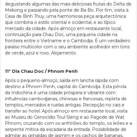
degustando algumas das mais deliciosas frutas do Delta de
Mekong e passando pela ponte de Ba Bo. Por fim, visita à
Casa de Binh Thuy, uma harmoniosa peça arquitectónica
que combina o estilo oriental e ocidental, e ao típico
mercado da cidade. Após almoço em restaurante local,
continuação para Chau Doc, uma pequena cidade na
fronteira entre o Vietname e o Cambodja. É um verdadeiro
paraíso multicolor com o seu ambiente acolhedor em tons
de verde, azul e roxo. Alojamento.
11º Dia Chau Doc / Phnom Penh
Após o pequeno-almoço, saída em lancha rápida com
destino a Phnom Penh, capital do Cambodja. Esta pérola
da Indochina é uma cidade próspera e vibrante com
influências cambodjanas, chinesas e francesas, repleta de
templos, mercados e ruelas antigas. Recepção no cais e
transfer ao hotel. Após almoço em restaurante local, visita
ao Museu do Genocídio Toul Sleng e ao Pagode de Wat
Phnom, cruzando com os anfitriões do templo, os leões e a
serpente mítica da escadaria da entrada. Possibilidade de
admirar as grinaldas de jasmim e os cachos de bananas,