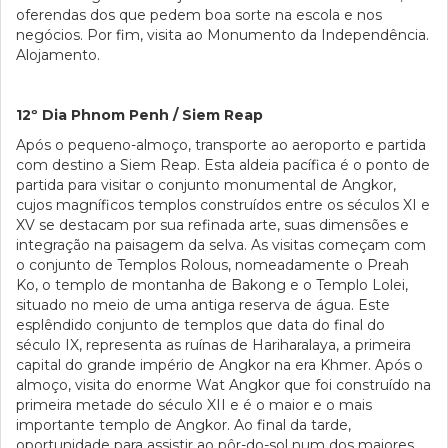
oferendas dos que pedem boa sorte na escola e nos
negócios. Por fim, visita ao Monumento da Independência.
Alojamento.
12º Dia Phnom Penh / Siem Reap
Após o pequeno-almoço, transporte ao aeroporto e partida
com destino a Siem Reap. Esta aldeia pacífica é o ponto de
partida para visitar o conjunto monumental de Angkor,
cujos magníficos templos construídos entre os séculos XI e
XV se destacam por sua refinada arte, suas dimensões e
integração na paisagem da selva. As visitas começam com
o conjunto de Templos Rolous, nomeadamente o Preah
Ko, o templo de montanha de Bakong e o Templo Lolei,
situado no meio de uma antiga reserva de água. Este
esplêndido conjunto de templos que data do final do
século IX, representa as ruínas de Hariharalaya, a primeira
capital do grande império de Angkor na era Khmer. Após o
almoço, visita do enorme Wat Angkor que foi construído na
primeira metade do século XII e é o maior e o mais
importante templo de Angkor. Ao final da tarde,
oportunidade para assistir ao pôr-do-sol num dos maiores