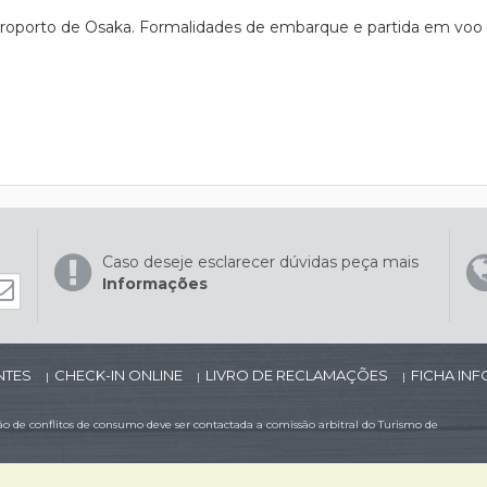
eroporto de Osaka. Formalidades de embarque e partida em voo 
Caso deseje esclarecer dúvidas peça mais
Informações
NTES
CHECK-IN ONLINE
LIVRO DE RECLAMAÇÕES
FICHA IN
|
|
|
 de conflitos de consumo deve ser contactada a comissão arbitral do Turismo de