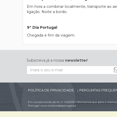
Em hora a combinar localmente, transporte ao a
ligação. Noite a bordo.
9º Dia Portugal
Chegada e fim da viagem.
Subscreva já a nossa
newsletter
!
POLÍTICA DE PRIVACIDADE
PERGUNTAS FREQUE
|
Em cumprimento da lei nº 144/2015 informamos que para a resolução
Portugal
www.turismodeportugal.pt