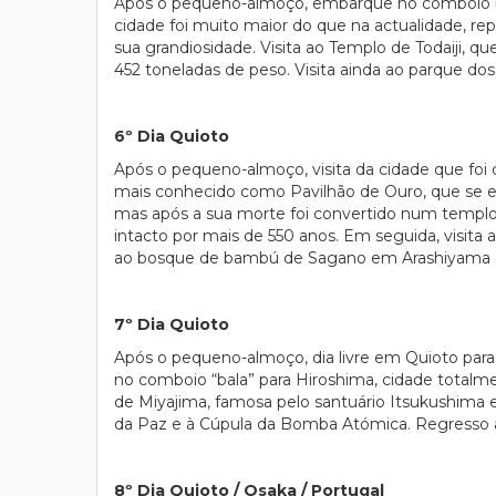
Após o pequeno-almoço, embarque no comboio bala 
cidade foi muito maior do que na actualidade, re
sua grandiosidade. Visita ao Templo de Todaiji,
452 toneladas de peso. Visita ainda ao parque do
6º Dia Quioto
Após o pequeno-almoço, visita da cidade que foi ca
mais conhecido como Pavilhão de Ouro, que se en
mas após a sua morte foi convertido num templo 
intacto por mais de 550 anos. Em seguida, visita
ao bosque de bambú de Sagano em Arashiyama e a
7º Dia Quioto
Após o pequeno-almoço, dia livre em Quioto para 
no comboio “bala” para Hiroshima, cidade totalme
de Miyajima, famosa pelo santuário Itsukushima 
da Paz e à Cúpula da Bomba Atómica. Regresso a
8º Dia Quioto / Osaka / Portugal