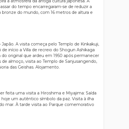
ra a atmosfera da antiga cultura japonesa. A
 passar do tempo encarregaram-se de reduzir a
em bronze do mundo, com 16 metros de altura e
o Japão. A visita começa pelo Templo de Kinkakuji,
e início a Villa de recreio do Shogun Ashikaga
ca do original que ardeu em 1950 após permanecer
is de almoço, visita ao Templo de Sanjusangendo,
oria das Geishas. Alojamento.
 feita uma visita a Hiroshima e Miyajima: Saída
oje um autêntico símbolo da paz. Visita à ilha
 do mar. À tarde visita ao Parque comemorativo