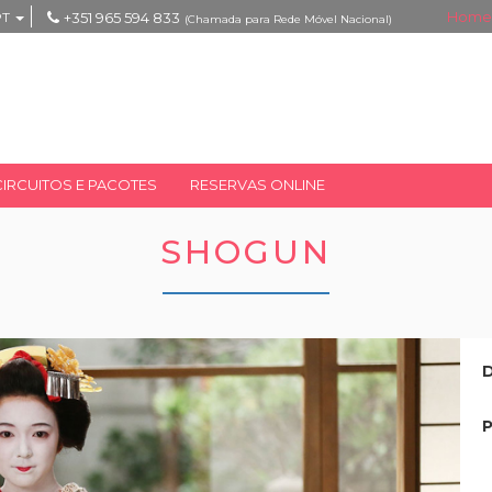
Home
PT
+351 965 594 833
(Chamada para Rede Móvel Nacional)
CIRCUITOS E PACOTES
RESERVAS ONLINE
SHOGUN
D
P