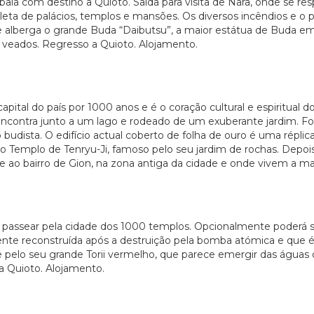
com destino a Quioto. Saída para visita de Nara, onde se respi
pleta de palácios, templos e mansões. Os diversos incêndios e o
 que alberga o grande Buda “Daibutsu”, a maior estátua de Buda 
s veados. Regresso a Quioto. Alojamento.
pital do país por 1000 anos e é o coração cultural e espiritual d
contra junto a um lago e rodeado de um exuberante jardim. Foi d
budista. O edifício actual coberto de folha de ouro é uma répli
 ao Templo de Tenryu-Ji, famoso pelo seu jardim de rochas. Depo
o bairro de Gion, na zona antiga da cidade e onde vivem a mai
passear pela cidade dos 1000 templos. Opcionalmente poderá ser
nte reconstruída após a destruição pela bomba atómica e que é h
e pelo seu grande Torii vermelho, que parece emergir das águas
 Quioto. Alojamento.