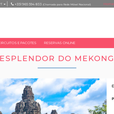
Home
PT
+351 965 594 833
(Chamada para Rede Móvel Nacional)
CIRCUITOS E PACOTES
RESERVAS ONLINE
ESPLENDOR DO MEKON
D
P