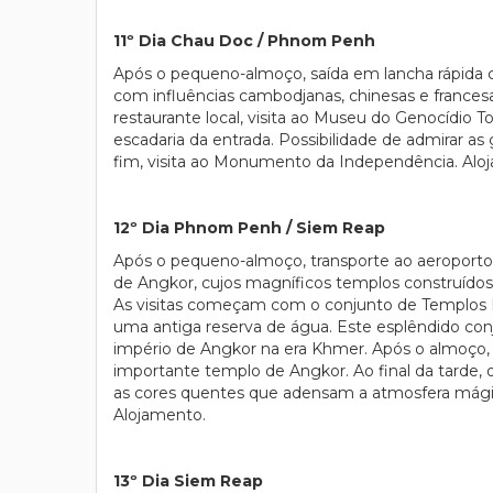
11º Dia Chau Doc / Phnom Penh
Após o pequeno-almoço, saída em lancha rápida 
com influências cambodjanas, chinesas e francesa
restaurante local, visita ao Museu do Genocídio 
escadaria da entrada. Possibilidade de admirar a
fim, visita ao Monumento da Independência. Al
12º Dia Phnom Penh / Siem Reap
Após o pequeno-almoço, transporte ao aeroporto e
de Angkor, cujos magníficos templos construídos 
As visitas começam com o conjunto de Templos 
uma antiga reserva de água. Este esplêndido conju
império de Angkor na era Khmer. Após o almoço, 
importante templo de Angkor. Ao final da tarde, 
as cores quentes que adensam a atmosfera mágica 
Alojamento.
13º Dia Siem Reap