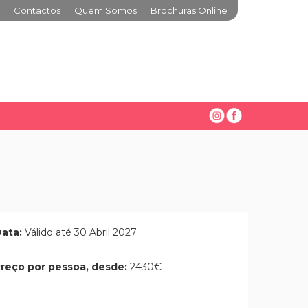
Contactos
Quem Somos
Brochuras Online
G
ata:
Válido até 30 Abril 2027
reço por pessoa, desde:
2430€