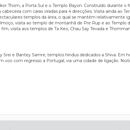
r Thom, a Porta Sul e o Templo Bayon. Construído durante o fim 
beceira com caras viradas para 4 direcções. Visita ainda ao Terr
pectaculares templos da área, o qual se mantém relativamente 
almoço, visita ao templo de montanhã de Pre Rup e ao Templo d
or fim, visita aos templos de Ta Keo, Chau Say Tevada e Thomma
ey Srei e Bantey Samre, templos hindus dedicados a Shiva. Em h
m voo com regresso a Portugal, via uma cidade de ligação. Noit