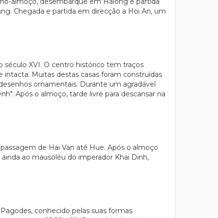
queno-almoço, desembarque em Halong e partida
ang. Chegada e partida em direcção a Hoi An, um
 século XVI. O centro histórico tem traços
 intacta. Muitas destas casas foram construídas
 desenhos ornamentais. Durante um agradável
ynh". Após o almoço, tarde livre para descansar na
a passagem de Hai Van até Hue. Após o almoço
e ainda ao mausoléu do imperador Khai Dinh,
s Pagodes, conhecido pelas suas formas