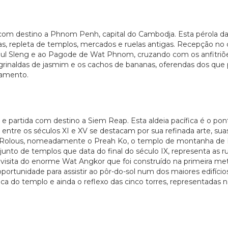
com destino a Phnom Penh, capital do Cambodja. Esta pérola da
s, repleta de templos, mercados e ruelas antigas. Recepção no 
Toul Sleng e ao Pagode de Wat Phnom, cruzando com os anfitriõe
s grinaldas de jasmim e os cachos de bananas, oferendas dos qu
ojamento.
 partida com destino a Siem Reap. Esta aldeia pacífica é o pon
entre os séculos XI e XV se destacam por sua refinada arte, su
Rolous, nomeadamente o Preah Ko, o templo de montanha de B
nto de templos que data do final do século IX, representa as ruí
visita do enorme Wat Angkor que foi construído na primeira met
oportunidade para assistir ao pôr-do-sol num dos maiores edifíc
do templo e ainda o reflexo das cinco torres, representadas na