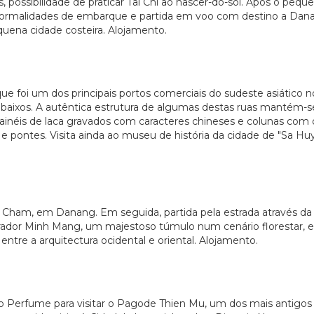
possibilidade de praticar Tai Chi ao nascer-do-sol. Após o pe
 Formalidades de embarque e partida em voo com destino a Dan
quena cidade costeira. Alojamento.
 foi um dos principais portos comerciais do sudeste asiático no
 baixos. A autêntica estrutura de algumas destas ruas mantém-se
inéis de laca gravados com caracteres chineses e colunas com
s e pontes. Visita ainda ao museu de história da cidade de "Sa Hu
 Cham, em Danang. Em seguida, partida pela estrada através d
erador Minh Mang, um majestoso túmulo num cenário florestar, 
ntre a arquitectura ocidental e oriental. Alojamento.
io Perfume para visitar o Pagode Thien Mu, um dos mais antigo