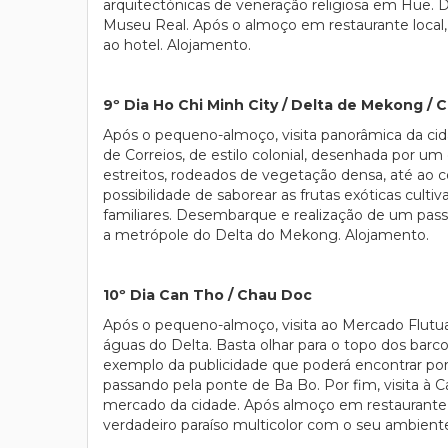
arquitectónicas de veneração religiosa em Hue. D
Museu Real. Após o almoço em restaurante local, 
ao hotel. Alojamento.
9º Dia Ho Chi Minh City / Delta de Mekong / 
Após o pequeno-almoço, visita panorâmica da cida
de Correios, de estilo colonial, desenhada por u
estreitos, rodeados de vegetação densa, até ao co
possibilidade de saborear as frutas exóticas culti
familiares. Desembarque e realização de um pass
a metrópole do Delta do Mekong. Alojamento.
10º Dia Can Tho / Chau Doc
Após o pequeno-almoço, visita ao Mercado Flutu
águas do Delta. Basta olhar para o topo dos ba
exemplo da publicidade que poderá encontrar por
passando pela ponte de Ba Bo. Por fim, visita à C
mercado da cidade. Após almoço em restaurante 
verdadeiro paraíso multicolor com o seu ambiente