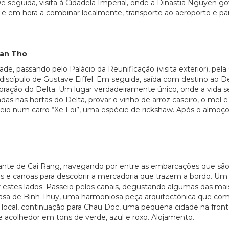
e seguida, visita à Cidadela Imperial, onde a Dinastia Nguyen go
e em hora a combinar localmente, transporte ao aeroporto e par
Can Tho
de, passando pelo Palácio da Reunificação (visita exterior), pel
m discípulo de Gustave Eiffel. Em seguida, saída com destino ao 
ração do Delta. Um lugar verdadeiramente único, onde a vida se 
vadas nas hortas do Delta, provar o vinho de arroz caseiro, o mel
eio num carro “Xe Loi”, uma espécie de rickshaw. Após o almoço 
ante de Cai Rang, navegando por entre as embarcações que são 
rcos e canoas para descobrir a mercadoria que trazem a bordo.
 estes lados. Passeio pelos canais, degustando algumas das mais
asa de Binh Thuy, uma harmoniosa peça arquitectónica que combina
local, continuação para Chau Doc, uma pequena cidade na fron
 acolhedor em tons de verde, azul e roxo. Alojamento.