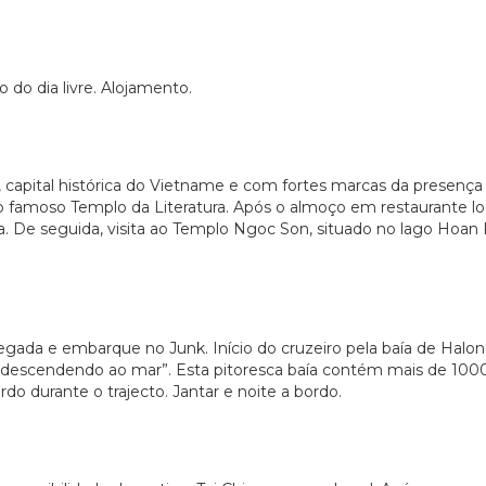
 do dia livre. Alojamento.
, capital histórica do Vietname e com fortes marcas da presenç
ao famoso Templo da Literatura. Após o almoço em restaurante loc
ia. De seguida, visita ao Templo Ngoc Son, situado no lago Hoa
gada e embarque no Junk. Início do cruzeiro pela baía de Halo
escendendo ao mar”. Esta pitoresca baía contém mais de 1000 i
do durante o trajecto. Jantar e noite a bordo.