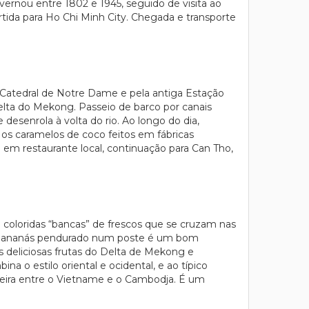
vernou entre 1802 e 1945, seguido de visita ao
tida para Ho Chi Minh City. Chegada e transporte
a Catedral de Notre Dame e pela antiga Estação
Delta do Mekong. Passeio de barco por canais
desenrola à volta do rio. Ao longo do dia,
 e os caramelos de coco feitos em fábricas
em restaurante local, continuação para Can Tho,
coloridas “bancas” de frescos que se cruzam nas
 Um ananás pendurado num poste é um bom
 deliciosas frutas do Delta de Mekong e
 o estilo oriental e ocidental, e ao típico
teira entre o Vietname e o Cambodja. É um