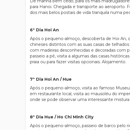
De manhã bem cedo, para os mais madrugadores, 
para Hanoi. Chegada e transporte ao aeroporto.
dos mais belos postais de vida tranquila numa pe
6º Dia Hoi An
Após o pequeno-almoço, descoberta de Hoi An, que
chineses distintos com as suas casas de telhados
com madeiras desconhecidas e decoradas com pa
passeio a pé, visita a algumas das casas histórica
praia ou para fazer visitas opcionais. Alojamento.
7º Dia Hoi An / Hue
Após o pequeno-almoço, visita ao famoso Museu
em restaurante local, visita ao mausoléu do imp
onde se pode observar uma interessante mistura e
8º Dia Hue / Ho Chi Minh City
Após o pequeno-almoço, passeio de barco pelo r