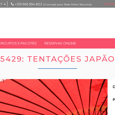
Home
PT
+351 965 594 833
(Chamada para Rede Móvel Nacional)
CIRCUITOS E PACOTES
RESERVAS ONLINE
5429: TENTAÇÕES JAPÃO
D
P