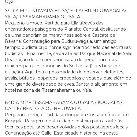
Oya)
7º DIA
MP – NUWARA ELIYA/ ELLA/ BUDURUWAGALA/
YALA/ TISSAMAHARAMA OU YALA
Pequeno-almoço. Partida para Ella através das
encantadoras paisagens do Planalto Central, desfrutando
de uma panorâmica maravilhosa sobre a Cascata de
Ravana. Continuação para Buduruwagala, um antigo
templo budista cujo nome significa “rochedo das escrituras
budistas”. Finalmente, saída até ao Parque Nacional de Yala.
Realização de um pequeno safari de “jeep” num dos
maiores parques nacionais do Sri Lanka (2 a 3 horas de
duração). Aqui terá a possibilidade de observar elefantes,
javalis, búfalos, leopardos, crocodilos e veados, para além de
uma grande diversidade de aves. Jantar e alojamento em
hotel na zona de Tissamaharama ou Yala.
8º DIA
MP – TISSAMAHARAMA OU YALA / KOGGALA /
GALLE/ BENTOTA OU BERUWELA
Pequeno-almoço. Partida ao longo da Costa do Índico até
Koggala. Paragem nesta cidade costeira para assistir às
técnicas peculiares desenvolvidas pelos pescadores locais.
Continuação até Galle. Esta cidade histórica, na costa