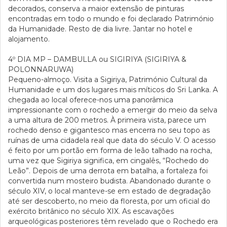
decorados, conserva a maior extensão de pinturas
encontradas em todo o mundo e foi declarado Património
da Humanidade. Resto de dia livre. Jantar no hotel e
alojamento.
4º DIA
MP – DAMBULLA ou SIGIRIYA (SIGIRIYA &
POLONNARUWA)
Pequeno-almoço. Visita a Sigiriya, Património Cultural da
Humanidade e um dos lugares mais míticos do Sri Lanka. A
chegada ao local oferece-nos uma panorâmica
impressionante com o rochedo a emergir do meio da selva
a uma altura de 200 metros. À primeira vista, parece um
rochedo denso e gigantesco mas encerra no seu topo as
ruínas de uma cidadela real que data do século V. O acesso
é feito por um portão em forma de leão talhado na rocha,
uma vez que Sigiriya significa, em cingalês, “Rochedo do
Leão”. Depois de uma derrota em batalha, a fortaleza foi
convertida num mosteiro budista. Abandonado durante o
século XIV, o local manteve-se em estado de degradação
até ser descoberto, no meio da floresta, por um oficial do
exército britânico no século XIX. As escavações
arqueológicas posteriores têm revelado que o Rochedo era