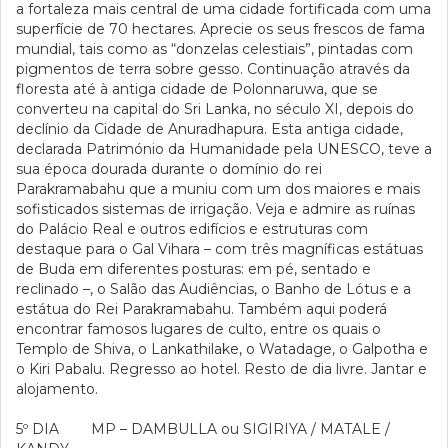
a fortaleza mais central de uma cidade fortificada com uma
superfície de 70 hectares. Aprecie os seus frescos de fama
mundial, tais como as “donzelas celestiais”, pintadas com
pigmentos de terra sobre gesso. Continuação através da
floresta até à antiga cidade de Polonnaruwa, que se
converteu na capital do Sri Lanka, no século XI, depois do
declínio da Cidade de Anuradhapura. Esta antiga cidade,
declarada Património da Humanidade pela UNESCO, teve a
sua época dourada durante o domínio do rei
Parakramabahu que a muniu com um dos maiores e mais
sofisticados sistemas de irrigação. Veja e admire as ruínas
do Palácio Real e outros edifícios e estruturas com
destaque para o Gal Vihara – com três magníficas estátuas
de Buda em diferentes posturas: em pé, sentado e
reclinado –, o Salão das Audiências, o Banho de Lótus e a
estátua do Rei Parakramabahu. Também aqui poderá
encontrar famosos lugares de culto, entre os quais o
Templo de Shiva, o Lankathilake, o Watadage, o Galpotha e
o Kiri Pabalu. Regresso ao hotel. Resto de dia livre. Jantar e
alojamento.
5º DIA MP – DAMBULLA ou SIGIRIYA / MATALE /