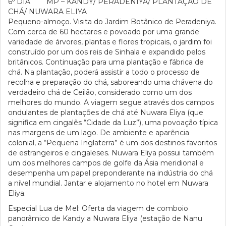
6º DIA MP – KANDY/ PERADENIYA/ PLANTAÇÃO DE
CHÁ/ NUWARA ELIYA
Pequeno-almoço. Visita do Jardim Botânico de Peradeniya.
Com cerca de 60 hectares e povoado por uma grande
variedade de árvores, plantas e flores tropicais, o jardim foi
construído por um dos reis de Sinhala e expandido pelos
britânicos. Continuação para uma plantação e fábrica de
chá. Na plantação, poderá assistir a todo o processo de
recolha e preparação do chá, saboreando uma chávena do
verdadeiro chá de Ceilão, considerado como um dos
melhores do mundo. A viagem segue através dos campos
ondulantes de plantações de chá até Nuwara Eliya (que
significa em cingalês “Cidade da Luz”), uma povoação típica
nas margens de um lago. De ambiente e aparência
colonial, a “Pequena Inglaterra” é um dos destinos favoritos
de estrangeiros e cingaleses. Nuwara Eliya possui também
um dos melhores campos de golfe da Ásia meridional e
desempenha um papel preponderante na indústria do chá
a nível mundial. Jantar e alojamento no hotel em Nuwara
Eliya.
Especial Lua de Mel: Oferta da viagem de comboio
panorâmico de Kandy a Nuwara Eliya (estação de Nanu