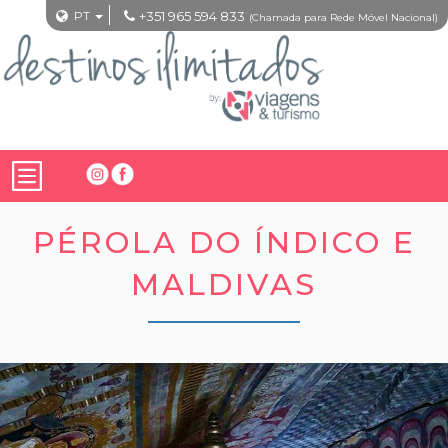
PT
+351 965 594 833
(Chamada para Rede Móvel Nacional)
PÉROLA DO ÍNDICO E
MALDIVAS