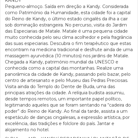
KANDY
Pequeno-almoço. Saída em direção a Kandy. Considerada
como Património da Humanidade, esta cidade foi a capital
do Reino de Kandy, o último estado cingalês da ilha a cair
sob dominação estrangeira. No percurso, visita do Jardim
das Especiarias de Matale. Matale é uma pequena cidade
muito conhecida pelo seu clima acolhedor e pela fragrância
das suas especiarias. Descubra o fim terapêutico que estas
encontram na medicina tradicional e desfrute ainda de uma
massagem ayurvédica (10 minutos) nos jardins de Matale.
Chegada a Kandy, património mundial da UNESCO e
conhecida como a capital das montanhas. Realize uma
panorâmica da cidade de Kandy, passando pelo bazar, pelo
centro de artesanato e pelo Museu das Pedras Preciosas.
Visita ainda do Templo do Dente de Buda, uma das
principais atrações da cidade. A relíquia budista assumiu,
desde tempos remotos, um importante papel político,
legitimando aqueles que se foram sentando na “cadeira do
poder” do Reino de Kandy. Ao final da tarde, assista a um
espetáculo de danças cingalesas, a expressão artística, por
excelência, das tradições e folclore do país. Jantar e
alojamento no hotel.