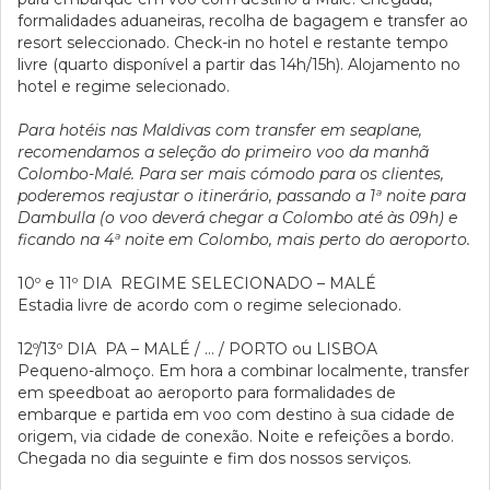
formalidades aduaneiras, recolha de bagagem e transfer ao
resort seleccionado. Check-in no hotel e restante tempo
livre (quarto disponível a partir das 14h/15h). Alojamento no
hotel e regime selecionado.
Para hotéis nas Maldivas com transfer em seaplane,
recomendamos a seleção do primeiro voo da manhã
Colombo-Malé. Para ser mais cómodo para os clientes,
poderemos reajustar o itinerário, passando a 1ª noite para
Dambulla (o voo deverá chegar a Colombo até às 09h) e
ficando na 4ª noite em Colombo, mais perto do aeroporto.
10º e 11º DIA
REGIME SELECIONADO – MALÉ
Estadia livre de acordo com o regime selecionado.
12º/13º DIA
PA – MALÉ / … / PORTO ou LISBOA
Pequeno-almoço. Em hora a combinar localmente, transfer
em speedboat ao aeroporto para formalidades de
embarque e partida em voo com destino à sua cidade de
origem, via cidade de conexão. Noite e refeições a bordo.
Chegada no dia seguinte e fim dos nossos serviços.