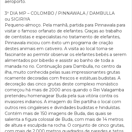
aeroporto.
3º DIA
MP – COLOMBO / PINNAWALA / DAMBULLA
ou SIGIRIYA
Pequeno-almoço. Pela manhã, partida para Pinnawala para
visitar o famoso orfanato de elefantes. Graças ao trabalho
de cientistas e especialistas no tratamento de elefantes,
Pinnawala iniciou com êxito um programa de criação
destes animais em cativeiro. A visita ao local torna-se
fascinante ao permitir observar os elefantes bebés a serem
alimentados por biberão e assistir ao banho de toda a
manada no rio. Continuação para Dambulla, no centro da
ilha, muito conhecida pelas suas impressionantes grutas
ricamente decoradas com frescos e estátuas budistas. A
decoração das cinco grutas deste complexo monástico
começou há mais de 2000 anos quando o Rei Valagamba
pretendeu homenagear Buda pela sua vitória contra os
invasores indianos. A imagem do Rei partilha o local com
outros reis cingaleses e divindades budistas e hinduístas.
Contém mais de 150 imagens de Buda, das quais se
salienta a figura colossal de Buda, com mais de 14 metros
de altura e esculpida na rocha. O conjunto de cinco grutas,
com mais de 2.000 metros quadrados de paredes e tetos