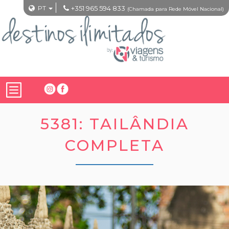
PT
+351 965 594 833
(Chamada para Rede Móvel Nacional)
5381: TAILÂNDIA
COMPLETA