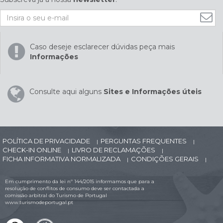
Caso deseje esclarecer dúvidas peça mais
Informações
Consulte aqui alguns
Sites e Informações úteis
POLÍTICA DE PRIVACIDADE
PERGUNTAS FREQUENTES
|
|
CHECK-IN ONLINE
LIVRO DE RECLAMAÇÕES
|
|
FICHA INFORMATIVA NORMALIZADA
CONDIÇÕES GERAIS
|
|
Em cumprimento da lei nº 144/2015 informamos que para a
resolução de conflitos de consumo deve ser contactada a
comissão arbitral do Turismo de Portugal
www.turismodeportugal.pt