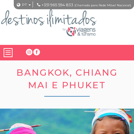
PT
+351 965 594 833
(Chamada para Rede Móvel Nacional)
BANGKOK, CHIANG
MAI E PHUKET