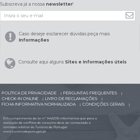
Subscreva já a nossa
newsletter
!
Caso deseje esclarecer dúvidas peça mais
Informações
Consulte aqui alguns
Sites e Informações úteis
POLÍTICA DE PRIVACIDADE
PERGUNTAS FREQUENTES
|
|
CHECK-IN ONLINE
LIVRO DE RECLAMAÇÕES
|
|
FICHA INFORMATIVA NORMALIZADA
CONDIÇÕES GERAIS
|
|
Em cumprimento da lei nº 144/2015 informamos que para a
resolução de conflitos de consumo deve ser contactada a
comissão arbitral do Turismo de Portugal
www.turismodeportugal.pt