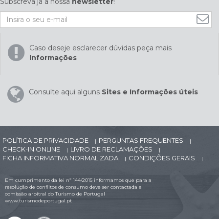
Subscreva já a nossa
newsletter
!
Caso deseje esclarecer dúvidas peça mais
Informações
Consulte aqui alguns
Sites e Informações úteis
POLÍTICA DE PRIVACIDADE
PERGUNTAS FREQUENTES
|
|
CHECK-IN ONLINE
LIVRO DE RECLAMAÇÕES
|
|
FICHA INFORMATIVA NORMALIZADA
CONDIÇÕES GERAIS
|
|
Em cumprimento da lei nº 144/2015 informamos que para a
resolução de conflitos de consumo deve ser contactada a
comissão arbitral do Turismo de Portugal
www.turismodeportugal.pt