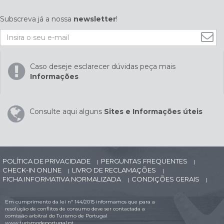
Subscreva já a nossa
newsletter
!
Caso deseje esclarecer dúvidas peça mais
Informações
Consulte aqui alguns
Sites e Informações úteis
POLÍTICA DE PRIVACIDADE
PERGUNTAS FREQUENTES
|
|
CHECK-IN ONLINE
LIVRO DE RECLAMAÇÕES
|
|
FICHA INFORMATIVA NORMALIZADA
CONDIÇÕES GERAIS
|
|
Em cumprimento da lei nº 144/2015 informamos que para a
resolução de conflitos de consumo deve ser contactada a
comissão arbitral do Turismo de Portugal
www.turismodeportugal.pt