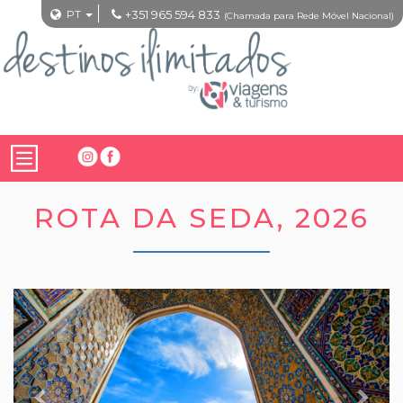
PT
+351 965 594 833
(Chamada para Rede Móvel Nacional)
ROTA DA SEDA, 2026
Previous
Nex