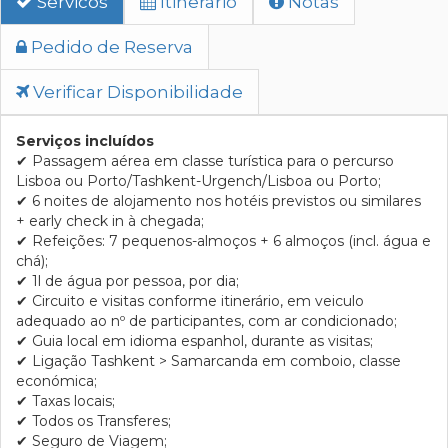
Servicos
Itinerario
Notas
Pedido de Reserva
Verificar Disponibilidade
Serviços incluídos
✔
Passagem aérea em classe turística para o percurso
Lisboa ou Porto/Tashkent-
Urgench
/Lisboa ou Porto;
✔
6 noites de alojamento nos hotéis previstos ou similares
+ early check in à chegada;
✔
Refeições: 7 pequenos-almoços + 6 almoços (incl. água e
chá);
✔
1l de água por pessoa, por dia;
✔
Circuito e visitas conforme itinerário, em veiculo
adequado ao nº de participantes, com ar condicionado;
✔
Guia local em idioma espanhol, durante as visitas;
✔
Ligação Tashkent > Samarcanda
em comboio, classe
económica;
✔
Taxas locais;
✔
Todos os Transferes;
✔
Seguro de Viagem;