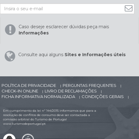
Caso deseje esclarecer dúvidas peça mais
Informações
Consulte aqui alguns
Sites e Informações úteis
POLÍTICA DE PRIVACIDADE
PERGUNTAS FREQUENTES
|
|
CHECK-IN ONLINE
LIVRO DE RECLAMAÇÕES
|
|
FICHA INFORMATIVA NORMALIZADA
CONDIÇÕES GERAIS
|
|
Em cumprimento da lei nº 144/2015 informamos que para a
resolução de conflitos de consumo deve ser contactada a
comissão arbitral do Turismo de Portugal
www.turismodeportugal.pt