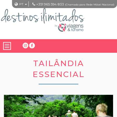
PT
+351 965 594 833
(Chamada para Rede Móvel Nacional)
TAILÂNDIA
ESSENCIAL
Previous
Nex