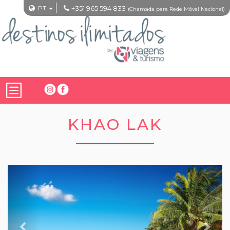
PT
+351 965 594 833
(Chamada para Rede Móvel Nacional)
KHAO LAK
Previous
Nex