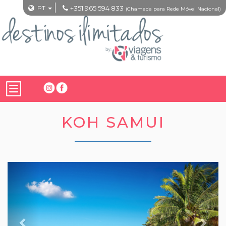
PT
+351 965 594 833
(Chamada para Rede Móvel Nacional)
KOH SAMUI
Previous
Nex