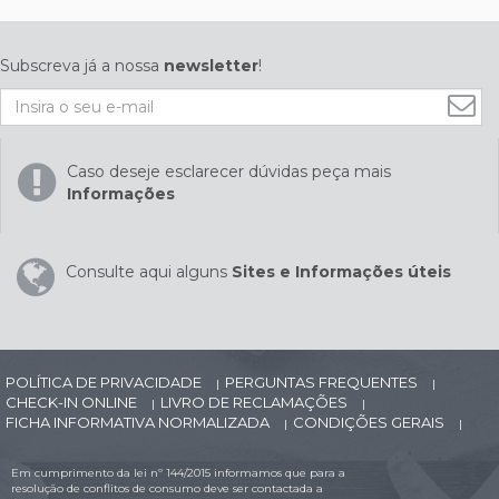
Subscreva já a nossa
newsletter
!
Caso deseje esclarecer dúvidas peça mais
Informações
Consulte aqui alguns
Sites e Informações úteis
POLÍTICA DE PRIVACIDADE
PERGUNTAS FREQUENTES
|
|
CHECK-IN ONLINE
LIVRO DE RECLAMAÇÕES
|
|
FICHA INFORMATIVA NORMALIZADA
CONDIÇÕES GERAIS
|
|
Em cumprimento da lei nº 144/2015 informamos que para a
resolução de conflitos de consumo deve ser contactada a