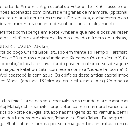
orte de Amber, antiga capital do Estado até 1728. Passeio de e
vilhões adornados com pinturas e filigranas de mármore. (opciona
sidência real e atualmente um museu. De seguida, conheceremos 
 dos instrumentos que este desenhou. Jantar e alojamento.
fantes com licença em Forte Amber e que não é possível reserv
 haja elefantes suficientes, dado o elevado número de turistas, 
SIKRI /AGRA (236 km)
ita do poço Chand Baori, situado em frente ao Templo Harshsat
íveis e 30 metros de profundidade. Reconstruído no século X, fo
 população local a escavar fundo para encontrar cursos de água s
inuação a Fatehpur Sikri, conhecida como a “cidade fantasma”. C
vel abastecê-la com água. Os edifícios desta antiga capital impe
 Mahal. (opcional PC almoço em restaurante local). Chegada a A
 sextas-feiras), uma das sete maravilhas do mundo e um monume
aj Mahal, esta maravilha arquitetónica em mármore branco é o r
sita do Forte de Agra, situado nas margens do rio Yamuna, bem 
rno dos Imperadores Akbar, Jehangir e Shah Jahan. De seguida, 
gal Shah Jahan e famosa por ser uma grandiosa estrutura com ca