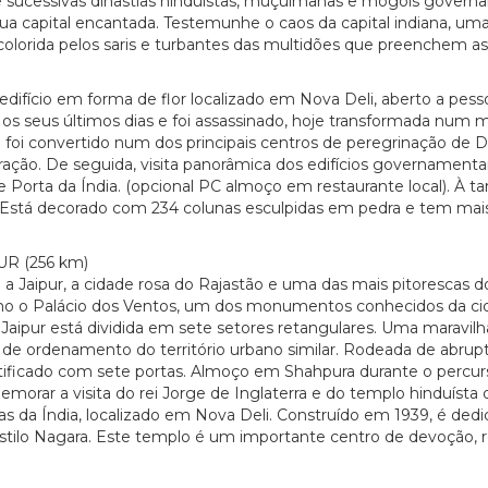
ue sucessivas dinastias hinduístas, muçulmanas e mogóis governa
ua capital encantada. Testemunhe o caos da capital indiana, uma e
olorida pelos saris e turbantes das multidões que preenchem as
ifício em forma de flor localizado em Nova Deli, aberto a pesso
 os seus últimos dias e foi assassinado, hoje transformada num m
i convertido num dos principais centros de peregrinação de Del
oração. De seguida, visita panorâmica dos edifícios governamenta
e Porta da Índia. (opcional PC almoço em restaurante local). À
Está decorado com 234 colunas esculpidas em pedra e tem mais 
R (256 km)
a Jaipur, a cidade rosa do Rajastão e uma das mais pitorescas
 o Palácio dos Ventos, um dos monumentos conhecidos da cida
a, Jaipur está dividida em sete setores retangulares. Uma maravil
e ordenamento do território urbano similar. Rodeada de abrupta
icado com sete portas. Almoço em Shahpura durante o percurso. De
memorar a visita do rei Jorge de Inglaterra e do templo hinduí
s da Índia, localizado em Nova Deli. Construído em 1939, é ded
stilo Nagara. Este templo é um importante centro de devoção, r