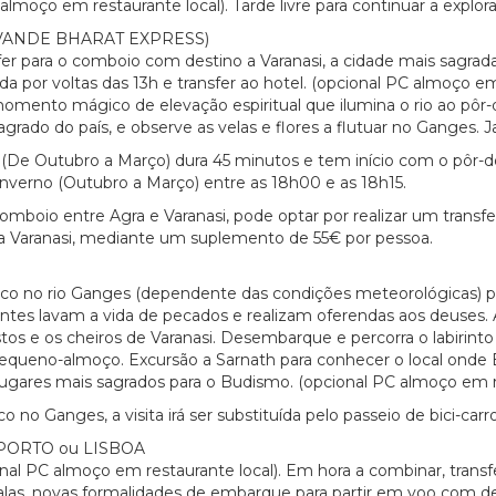
almoço em restaurante local). Tarde livre para continuar a explora
ANDE BHARAT EXPRESS)
er para o comboio com destino a Varanasi, a cidade mais sagrad
por voltas das 13h e transfer ao hotel. (opcional PC almoço em 
 momento mágico de elevação espiritual que ilumina o rio ao pôr
rado do país, e observe as velas e flores a flutuar no Ganges. J
 (De Outubro a Março) dura 45 minutos e tem início com o pôr-d
 Inverno (Outubro a Março) entre as 18h00 e as 18h15.
comboio entre Agra e Varanasi, pode optar por realizar um transfe
 Varanasi, mediante um suplemento de 55€ por pessoa.
arco no rio Ganges (dependente das condições meteorológicas) pa
entes lavam a vida de pecados e realizam oferendas aos deuses. 
stos e os cheiros de Varanasi. Desembarque e percorra o labiri
 Pequeno-almoço. Excursão a Sarnath para conhecer o local onde
gares mais sagrados para o Budismo. (opcional PC almoço em rest
co no Ganges, a visita irá ser substituída pelo passeio de bici-car
 PORTO ou LISBOA
nal PC almoço em restaurante local). Em hora a combinar, tran
las, novas formalidades de embarque para partir em voo com dest