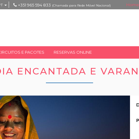
Home
PT
+351 965 594 833
(Chamada para Rede Móvel Nacional)
CIRCUITOS E PACOTES
RESERVAS ONLINE
DIA ENCANTADA E VARAN
D
P