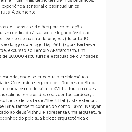
ram a Índia. Mais tarde, também os britânicos,
xperiência sensorial e espiritual única,
 ruas. Alojamento.
as de todas as religiões para meditação
useu dedicado à sua vida e legado. Visita ao
i. Sente-se na sala de orações (durante 10
is ao longo do antigo Raj Path (agora Kartavya
 tarde, excursão ao Templo Akshardham, um
de 20.000 esculturas e estátuas de divindades.
 do mundo, onde se encontra a emblemática
de. Construída segundo os cânones do Shilpa
ha do urbanismo do século XVIII, altura em que a
s colinas em três dos seus pontos cardeais, a
 tarde, visita de Albert Hall (vista exterior),
sta de Birla, também conhecido como Laxmi Narayan
icado ao deus Vishnu e apresenta uma arquitetura
econhecido pela sua beleza arquitetónica e