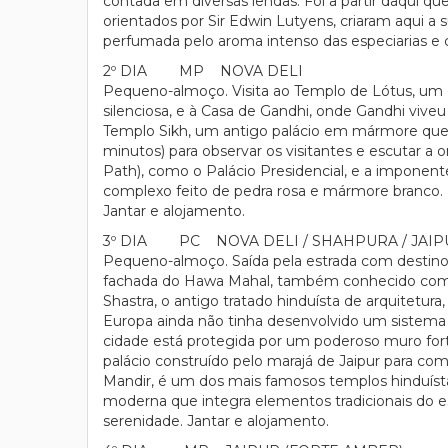
contada em diversas lendas. Foi a partir daqui q
orientados por Sir Edwin Lutyens, criaram aqui a s
perfumada pelo aroma intenso das especiarias e c
2º DIA MP NOVA DELI
Pequeno-almoço. Visita ao Templo de Lótus, um ed
silenciosa, e à Casa de Gandhi, onde Gandhi viveu
Templo Sikh, um antigo palácio em mármore que fo
minutos) para observar os visitantes e escutar a 
Path), como o Palácio Presidencial, e a imponent
complexo feito de pedra rosa e mármore branco. 
Jantar e alojamento.
3º DIA PC NOVA DELI / SHAHPURA / JAIPU
Pequeno-almoço. Saída pela estrada com destino 
fachada do Hawa Mahal, também conhecido como
Shastra, o antigo tratado hinduísta de arquitetur
Europa ainda não tinha desenvolvido um sistema d
cidade está protegida por um poderoso muro fortif
palácio construído pelo marajá de Jaipur para co
Mandir, é um dos mais famosos templos hinduísta
moderna que integra elementos tradicionais do e
serenidade. Jantar e alojamento.