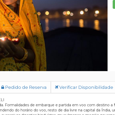
Pedido de Reserva
Verificar Disponibilidade
LI
da. Formalidades de embarque e partida em voo com destino a No
endendo do horário do voo, resto de dia livre na capital da Índi