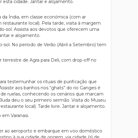
r esta cidade. Jantar e alojamento.
a da Índia, em classe económica (com ar
restaurante local). Pela tarde, visita à margem
-do-sol. Assista aos devotos que oferecem uma
antar e alojamento.
o-sol. No período de Verão (Abril a Setembro) tem
r terrestre de Agra para Deli, com drop-off no
ra testemunhar os rituais de purificação que
Assistir aos banhos nos “ghats” do rio Ganges é
nto de ruelas, conhecendo os cenários que marcam
 Buda deu o seu primeiro sermão. Visita do Museu
aurante local). Tarde livre. Jantar e alojamento.
ro em Varanasi.
sfer ao aeroporto e embarque em voo doméstico
ino à sua cidade de origem, via cidade (s) de