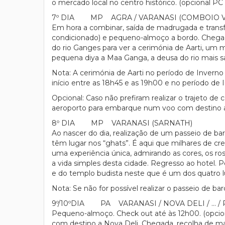
o mercado local no centro histórico. (opcional PC 
7º DIA MP AGRA / VARANASI (COMBOIO V
Em hora a combinar, saída de madrugada e transf
condicionado) e pequeno-almoço a bordo. Chegada 
do rio Ganges para ver a cerimónia de Aarti, um
pequena diya a Maa Ganga, a deusa do rio mais sag
Nota: A cerimónia de Aarti no período de Inverno
início entre as 18h45 e as 19h00 e no período de
Opcional: Caso não prefiram realizar o trajeto de 
aeroporto para embarque num voo com destino a
8º DIA MP VARANASI (SARNATH)
Ao nascer do dia, realização de um passeio de b
têm lugar nos “ghats”. É aqui que milhares de cr
uma experiência única, admirando as cores, os ro
a vida simples desta cidade. Regresso ao hotel.
e do templo budista neste que é um dos quatro lu
Nota: Se não for possível realizar o passeio de bar
9º/10ºDIA PA VARANASI / NOVA DELI / … /
Pequeno-almoço. Check out até às 12h00. (opcio
com destino a Nova Deli. Chegada, recolha de ma