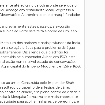
lefante até ao cimo da colina onde se ergue o
l PC almoço em restaurante local). Regresso a
o Observatório Astronómico que o marajá fundador
ar previamente estes passeios, a excursão
a subida ao Forte será feita a bordo de um jeep.
 Mata, um dos maiores e mais profundos da Índia,
i uma solução prática para o problema da água
ubterrâneos. Diz a lenda que o edifício foi
onstruída pelo imperador Akbar, em 1569, esta
rial estão num incrível estado de conservação,
gra, capital do Império Mogol entre 1556 e 1658,
nto ao amor. Construída pelo Imperador Shah
esultado do trabalho de artesãos de várias
no centro da cidade, em pleno centro da cidade e
visita à Mesquita Jama, maior e mais importante
pacidade para acolher milhares de peregrinos, e