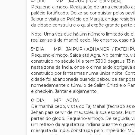
4º DIA MP JAIPUR (FORTE AMBER)
Pequeno-almoço. Realização de uma excursão ao F
palácio fortificado. Deixe-se conquistar pelos pa
Jaipur e visita ao Palácio do Marajá, antiga re
da cidade construiu e o qual expõe grande parte
Nota: Uma vez que há um número limitado de ele
realizar-se-á de manhã cedo. No entanto, caso não
5º DIA MP JAIPUR / ABHANERI / FATEHPUR 
Pequeno-almoço. Saída até Agra. No caminho, vis
construído no século IX e tem 3300 degraus, 13 n
nesta zona da Índia, onde o clima árido obrigava a
construído por fantasmas numa única noite. Cont
cidade foi abandonada quando deixou de ser possí
nomeadamente o túmulo de Salim Chisti e o Panch
e check-in. Jantar e alojamento.
6º DIA MP AGRA
De manhã cedo, visita do Taj Mahal (fechado às
Jehan para servir de mausoléu à sua esposa, Mumt
partes do globo. Pequeno-almoço. De seguida, vi
um reflexo da arquitetura indiana durante o gove
mesquita da Índia, construída pelo Imperador Mu