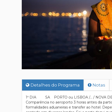
Detalhes do Programa
Notas
1º DIA SA PORTO ou LISBOA /… / NOVA DE
Comparência no aeroporto 3 horas antes da parti
formalidades aduaneiras e transfer ao hotel. Dep