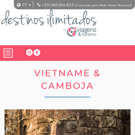
PT
+351 965 594 833
(Chamada para Rede Móvel Nacional)
VIETNAME &
CAMBOJA
Previous
Nex