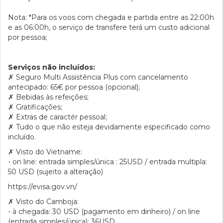
Nota: *Para os voos com chegada e partida entre as 22:00h
e as 06:00h, o serviço de transfere terá um custo adicional
por pessoa;
Serviços não incluídos:
✗
Seguro Multi Assistência Plus com cancelamento
antecipado: 65€ por pessoa (opcional);
✗
Bebidas às refeições;
✗
Gratificações;
✗
Extras de caractér pessoal;
✗
Tudo o que não esteja devidamente especificado como
incluído.
✗
Visto do Vietname:
- on line: entrada simples/única : 25USD / entrada multipla:
50 USD (sujeito a alteração)
https://evisa.gov.vn/
✗
Visto do Camboja:
- à chegada: 30 USD (pagamento em dinheiro) / on line
(entrada simples/única): 36USD