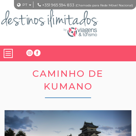
PT
+351 965 594 833
(Chamada para Rede Móvel Nacional)
CAMINHO DE
KUMANO
Previous
Nex