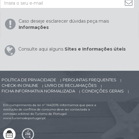
Caso deseje esclarecer dúvidas peça mais
Informações
Consulte aqui alguns
Sites e Informações úteis
POLÍTICA DE PRIVACIDADE
PERGUNTAS FREQUENTES
|
|
CHECK-IN ONLINE
LIVRO DE RECLAMAÇÕES
|
|
FICHA INFORMATIVA NORMALIZADA
CONDIÇÕES GERAIS
|
|
Em cumprimento da lei nº 144/2015 informamos que para a
resolução de conflitos de consumo deve ser contactada a
comissão arbitral do Turismo de Portugal
www.turismodeportugal.pt