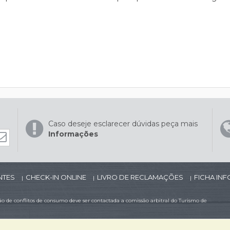
Caso deseje esclarecer dúvidas peça mais
Informações
NTES
CHECK-IN ONLINE
LIVRO DE RECLAMAÇÕES
FICHA IN
|
|
|
 de conflitos de consumo deve ser contactada a comissão arbitral do Turismo de