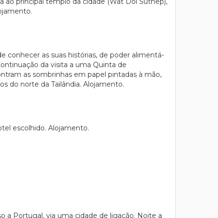
ta ao principal templo da cidade (Wat Doi Suthep),
lojamento.
 conhecer as suas histórias, de poder alimentá-
.Continuação da visita a uma Quinta de
contram as sombrinhas em papel pintadas à mão,
os do norte da Tailândia. Alojamento.
el escolhido. Alojamento.
a Portugal, via uma cidade de ligação. Noite a