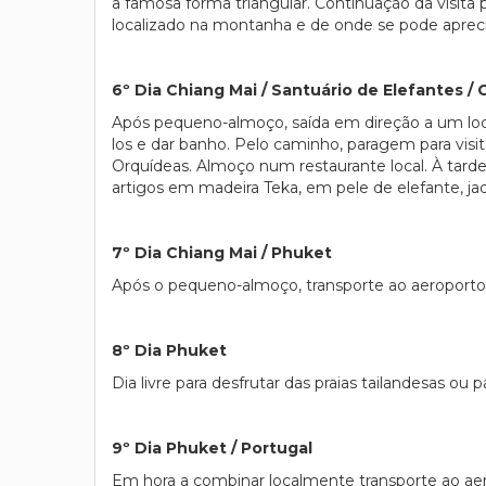
a famosa forma triangular. Continuação da visita 
localizado na montanha e de onde se pode aprecia
6º Dia Chiang Mai / Santuário de Elefantes / 
Após pequeno-almoço, saída em direção a um loca
los e dar banho. Pelo caminho, paragem para visita
Orquídeas. Almoço num restaurante local. À tard
artigos em madeira Teka, em pele de elefante, jade
7º Dia Chiang Mai / Phuket
Após o pequeno-almoço, transporte ao aeroporto
8º Dia Phuket
Dia livre para desfrutar das praias tailandesas ou
9º Dia Phuket / Portugal
Em hora a combinar localmente transporte ao aer