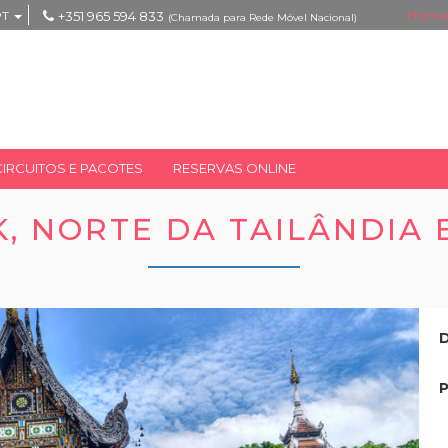
Home
PT
+351 965 594 833
(Chamada para Rede Móvel Nacional)
CIRCUITOS E PACOTES
RESERVAS ONLINE
, NORTE DA TAILÂNDIA 
D
P