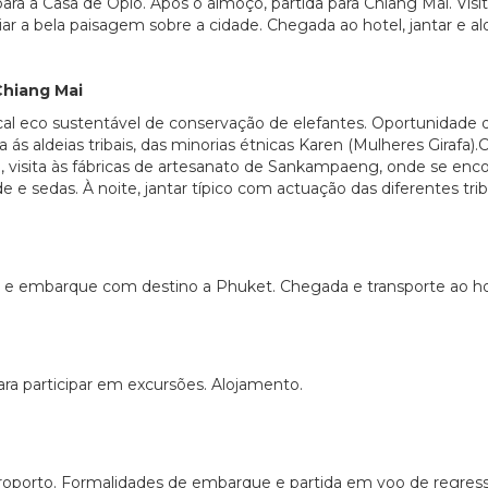
para a Casa de Opio. Após o almoço, partida para Chiang Mai. Visi
r a bela paisagem sobre a cidade. Chegada ao hotel, jantar e a
Chiang Mai
l eco sustentável de conservação de elefantes. Oportunidade de
 ás aldeias tribais, das minorias étnicas Karen (Mulheres Girafa)
e, visita às fábricas de artesanato de Sankampaeng, onde se en
 e sedas. À noite, jantar típico com actuação das diferentes trib
 e embarque com destino a Phuket. Chegada e transporte ao hot
 para participar em excursões. Alojamento.
oporto. Formalidades de embarque e partida em voo de regresso 