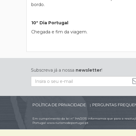
bordo.
10º Dia Portugal
Chegada e fim da viagem.
Subscreva já a nossa
newsletter
!
POLÍTICA DE PRIVACIDADE
PERGUNTAS FREQUE
|
Em cumprimento da lei nº 144/2015 informamos que para a resolução
Portugal
www.turismodeportugal.pt