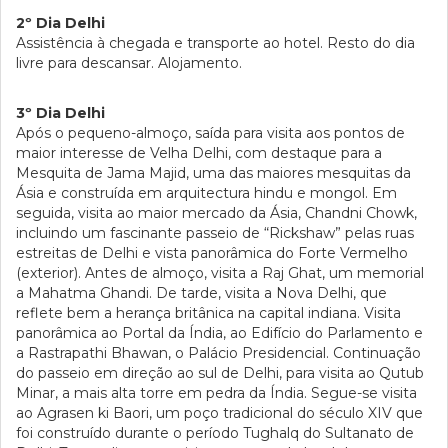
2º Dia Delhi
Assistência à chegada e transporte ao hotel. Resto do dia
livre para descansar. Alojamento.
3º Dia Delhi
Após o pequeno-almoço, saída para visita aos pontos de
maior interesse de Velha Delhi, com destaque para a
Mesquita de Jama Majid, uma das maiores mesquitas da
Ásia e construída em arquitectura hindu e mongol. Em
seguida, visita ao maior mercado da Ásia, Chandni Chowk,
incluindo um fascinante passeio de “Rickshaw” pelas ruas
estreitas de Delhi e vista panorâmica do Forte Vermelho
(exterior). Antes de almoço, visita a Raj Ghat, um memorial
a Mahatma Ghandi. De tarde, visita a Nova Delhi, que
reflete bem a herança britânica na capital indiana. Visita
panorâmica ao Portal da Índia, ao Edifício do Parlamento e
a Rastrapathi Bhawan, o Palácio Presidencial. Continuação
do passeio em direção ao sul de Delhi, para visita ao Qutub
Minar, a mais alta torre em pedra da Índia. Segue-se visita
ao Agrasen ki Baori, um poço tradicional do século XIV que
foi construído durante o período Tughalq do Sultanato de