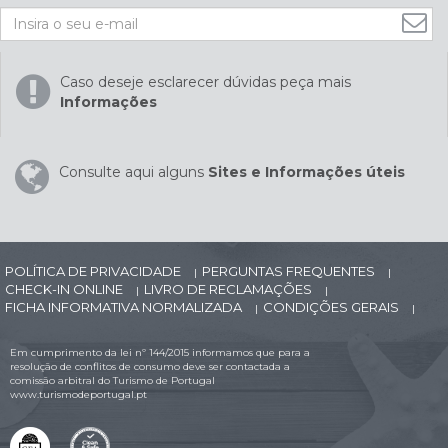
Caso deseje esclarecer dúvidas peça mais
Informações
Consulte aqui alguns
Sites e Informações úteis
POLÍTICA DE PRIVACIDADE
PERGUNTAS FREQUENTES
|
|
CHECK-IN ONLINE
LIVRO DE RECLAMAÇÕES
|
|
FICHA INFORMATIVA NORMALIZADA
CONDIÇÕES GERAIS
|
|
Em cumprimento da lei nº 144/2015 informamos que para a
resolução de conflitos de consumo deve ser contactada a
comissão arbitral do Turismo de Portugal
www.turismodeportugal.pt