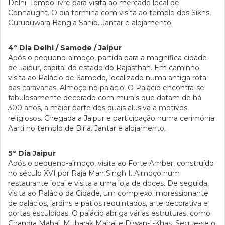
Delhi. Tempo livre para visita ao mercado local de
Connaught. O dia termina com visita ao templo dos Sikhs,
Guruduwara Bangla Sahib. Jantar e alojamento.
4º Dia Delhi / Samode / Jaipur
Após o pequeno-almoço, partida para a magnífica cidade
de Jaipur, capital do estado do Rajasthan. Em caminho,
visita ao Palácio de Samode, localizado numa antiga rota
das caravanas. Almoço no palácio. O Palácio encontra-se
fabulosamente decorado com murais que datam de há
300 anos, a maior parte dos quais alusiva a motivos
religiosos. Chegada a Jaipur e participação numa cerimónia
Aarti no templo de Birla. Jantar e alojamento.
5º Dia Jaipur
Após o pequeno-almoço, visita ao Forte Amber, construído
no século XVI por Raja Man Singh I. Almoço num
restaurante local e visita a uma loja de doces. De seguida,
visita ao Palácio da Cidade, um complexo impressionante
de palácios, jardins e pátios requintados, arte decorativa e
portas esculpidas. O palácio abriga várias estruturas, como
Chandra Mahal, Mubarak Mahal e Diwan-I-Khas. Segue-se o