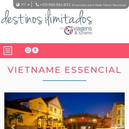
PT
+351 965 594 833
(Chamada para Rede Móvel Nacional)
VIETNAME ESSENCIAL
Previous
Nex