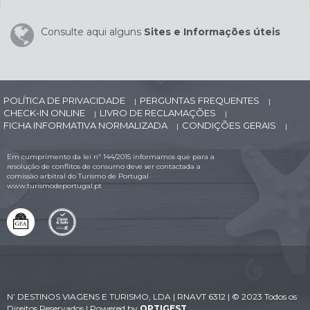
Consulte aqui alguns
Sites e Informações úteis
POLÍTICA DE PRIVACIDADE
PERGUNTAS FREQUENTES
|
|
CHECK-IN ONLINE
LIVRO DE RECLAMAÇÕES
|
|
FICHA INFORMATIVA NORMALIZADA
CONDIÇÕES GERAIS
|
|
Em cumprimento da lei nº 144/2015 informamos que para a
resolução de conflitos de consumo deve ser contactada a
comissão arbitral do Turismo de Portugal
www.turismodeportugal.pt
N’ DESTINOS VIAGENS E TURISMO, LDA | RNAVT 6312 | © 2023 Todos os
Direitos Reservados | Powered by
OPTIGEST