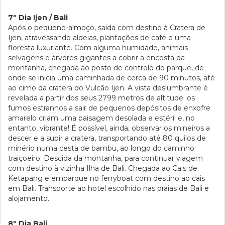
7º Dia Ijen / Bali
Após o pequeno-almoço, saída com destino à Cratera de
Ijen, atravessando aldeias, plantações de café e uma
floresta luxuriante. Com alguma humidade, animais
selvagens e árvores gigantes a cobrir a encosta da
montanha, chegada ao posto de controlo do parque, de
onde se inicia uma caminhada de cerca de 90 minutos, até
ao cimo da cratera do Vulcão Ijen. A vista deslumbrante é
revelada a partir dos seus 2799 metros de altitude: os
fumos estranhos a sair de pequenos depósitos de enxofre
amarelo criam uma paisagem desolada e estéril e, no
entanto, vibrante! É possível, ainda, observar os mineiros a
descer e a subir a cratera, transportando até 80 quilos de
minério numa cesta de bambu, ao longo do caminho
traiçoeiro. Descida da montanha, para continuar viagem
com destino à vizinha Ilha de Bali. Chegada ao Cais de
Ketapang e embarque no ferryboat com destino ao cais
em Bali. Transporte ao hotel escolhido nas praias de Bali e
alojamento.
8º Dia Bali