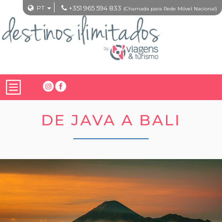
PT
+351 965 594 833
(Chamada para Rede Móvel Nacional)
DE JAVA A BALI