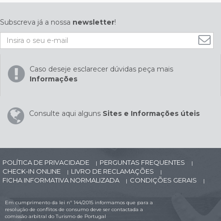
Subscreva já a nossa
newsletter
!
Caso deseje esclarecer dúvidas peça mais
Informações
Consulte aqui alguns
Sites e Informações úteis
POLÍTICA DE PRIVACIDADE
PERGUNTAS FREQUENTES
|
|
CHECK-IN ONLINE
LIVRO DE RECLAMAÇÕES
|
|
FICHA INFORMATIVA NORMALIZADA
CONDIÇÕES GERAIS
|
|
Em cumprimento da lei nº 144/2015 informamos que para a
resolução de conflitos de consumo deve ser contactada a
comissão arbitral do Turismo de Portugal