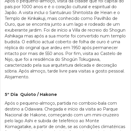
Após o pequeno-almoço, visita da cidade que foi capital do
país por 1000 anos e é o coração cultural e espiritual do
Japão. A visita inclui o Santuáruio Shintoísta de Heian e o
Templo de Kinkakuji, mais conhecido como Pavilhão de
Ouro, que se encontra junto a um lago e rodeado de um
exuberante jardim. Foi de início a Villa de recreio do Shogun
Ashikaga mas após a sua morte foi convertido num templo
budista. O edifício actual coberto de folha de ouro é uma
réplica do original que ardeu em 1950 após permanecer
intacto por mais de 550 anos. Por fim, visita ao Castelo de
Nijo, que foi a residência do Shogún Tokugawa,
caracterizado pela sua arquitetura delicada e decoração
sóbria. Após almoço, tarde livre para visitas a gosto pessoal.
Alojamento.
5º Dia Quioto / Hakone
Após o pequeno-almoço, partida no comboio-bala com
destino a Odawara. Chegada e início da visita ao Parque
Nacional de Hakone, começando com um mini-cruzeiro
pelo lago Ashi e subida de teleférico ao Monte
Komagatake, a partir de onde, se as condições climatéricas