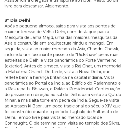
Assistência à chegada e transporte ao hotel. Resto do dia
livre para descansar. Alojamento.
3º Dia Delhi
Após o pequeno-almoço, saída para visita aos pontos de
maior interesse de Velha Delhi, com destaque para a
Mesquita de Jama Majid, uma das maiores mesquitas da
Ásia e construída em arquitectura hindu e mongol. Em
seguida, visita ao maior mercado da Ásia, Chandni Chowk,
incluindo um fascinante passeio de “Rickshaw” pelas ruas
estreitas de Delhi e vista panorâmica do Forte Vermelho
(exterior). Antes de almoço, visita a Raj Ghat, um memorial
a Mahatma Ghandi. De tarde, visita a Nova Delhi, que
reflete bem a herança britânica na capital indiana. Visita
panorâmica ao Portal da Índia, ao Edifício do Parlamento e
a Rastrapathi Bhawan, o Palácio Presidencial. Continuação
do passeio em direção ao sul de Delhi, para visita ao Qutub
Minar, a mais alta torre em pedra da Índia. Segue-se visita
ao Agrasen ki Baori, um poço tradicional do século XIV que
foi construído durante o período Tughalq do Sultanato de
Delhi. Tempo livre para visita ao mercado local de
Connaught. O dia termina com visita ao templo dos Sikhs,