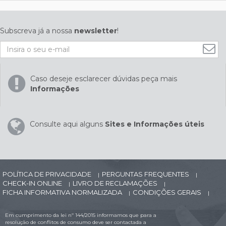
Subscreva já a nossa
newsletter
!
Caso deseje esclarecer dúvidas peça mais
Informações
Consulte aqui alguns
Sites e Informações úteis
POLÍTICA DE PRIVACIDADE
PERGUNTAS FREQUENTES
|
|
CHECK-IN ONLINE
LIVRO DE RECLAMAÇÕES
|
|
FICHA INFORMATIVA NORMALIZADA
CONDIÇÕES GERAIS
|
|
Em cumprimento da lei nº 144/2015 informamos que para a
resolução de conflitos de consumo deve ser contactada a