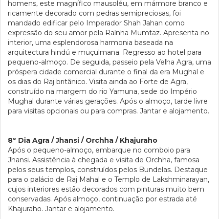
homens, este magnífico mausoléu, em mármore branco e
ricamente decorado com pedras semipreciosas, foi
mandado edificar pelo Imperador Shah Jahan como
expressão do seu amor pela Raínha Mumtaz. Apresenta no
interior, uma esplendorosa harmonia baseada na
arquitectura hindú e muçulmana. Regresso ao hotel para
pequeno-almoço. De seguida, passeio pela Velha Agra, uma
próspera cidade comercial durante o final da era Mughal e
os dias do Raj britânico. Visita ainda ao Forte de Agra,
construído na margem do rio Yamuna, sede do Império
Mughal durante várias gerações. Após o almoço, tarde livre
para visitas opcionais ou para compras. Jantar e alojamento.
8º Dia Agra / Jhansi / Orchha / Khajuraho
Após o pequeno-almoço, embarque no comboio para
Jhansi. Assistência à chegada e visita de Orchha, famosa
pelos seus templos, construídos pelos Bundelas. Destaque
para o palácio de Raj Mahal e o Templo de Lakshminarayan,
cujos interiores estão decorados com pinturas muito bem
conservadas. Após almoço, continuação por estrada até
Khajuraho. Jantar e alojamento.