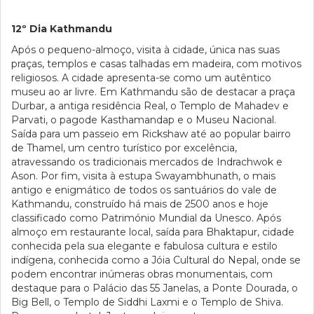
12º Dia Kathmandu
Após o pequeno-almoço, visita à cidade, única nas suas
praças, templos e casas talhadas em madeira, com motivos
religiosos. A cidade apresenta-se como um autêntico
museu ao ar livre. Em Kathmandu são de destacar a praça
Durbar, a antiga residência Real, o Templo de Mahadev e
Parvati, o pagode Kasthamandap e o Museu Nacional.
Saída para um passeio em Rickshaw até ao popular bairro
de Thamel, um centro turístico por excelência,
atravessando os tradicionais mercados de Indrachwok e
Ason. Por fim, visita à estupa Swayambhunath, o mais
antigo e enigmático de todos os santuários do vale de
Kathmandu, construído há mais de 2500 anos e hoje
classificado como Património Mundial da Unesco. Após
almoço em restaurante local, saída para Bhaktapur, cidade
conhecida pela sua elegante e fabulosa cultura e estilo
indígena, conhecida como a Jóia Cultural do Nepal, onde se
podem encontrar inúmeras obras monumentais, com
destaque para o Palácio das 55 Janelas, a Ponte Dourada, o
Big Bell, o Templo de Siddhi Laxmi e o Templo de Shiva.