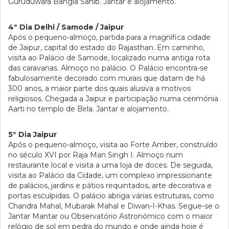
Guruduwara Bangla Sahib. Jantar e alojamento.
4º Dia Delhi / Samode / Jaipur
Após o pequeno-almoço, partida para a magnífica cidade
de Jaipur, capital do estado do Rajasthan. Em caminho,
visita ao Palácio de Samode, localizado numa antiga rota
das caravanas. Almoço no palácio. O Palácio encontra-se
fabulosamente decorado com murais que datam de há
300 anos, a maior parte dos quais alusiva a motivos
religiosos. Chegada a Jaipur e participação numa cerimónia
Aarti no templo de Birla. Jantar e alojamento.
5º Dia Jaipur
Após o pequeno-almoço, visita ao Forte Amber, construído
no século XVI por Raja Man Singh I. Almoço num
restaurante local e visita a uma loja de doces. De seguida,
visita ao Palácio da Cidade, um complexo impressionante
de palácios, jardins e pátios requintados, arte decorativa e
portas esculpidas. O palácio abriga várias estruturas, como
Chandra Mahal, Mubarak Mahal e Diwan-I-Khas. Segue-se o
Jantar Mantar ou Observatório Astronómico com o maior
relógio de sol em pedra do mundo e onde ainda hoje é