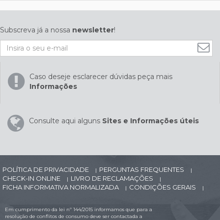
Subscreva já a nossa
newsletter
!
Caso deseje esclarecer dúvidas peça mais
Informações
Consulte aqui alguns
Sites e Informações úteis
POLÍTICA DE PRIVACIDADE
PERGUNTAS FREQUENTES
|
|
CHECK-IN ONLINE
LIVRO DE RECLAMAÇÕES
|
|
FICHA INFORMATIVA NORMALIZADA
CONDIÇÕES GERAIS
|
|
Em cumprimento da lei nº 144/2015 informamos que para a
resolução de conflitos de consumo deve ser contactada a