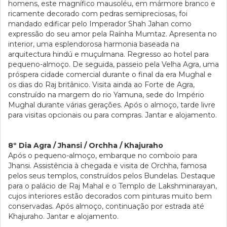
homens, este magnífico mausoléu, em mármore branco e
ricamente decorado com pedras semipreciosas, foi
mandado edificar pelo Imperador Shah Jahan como
expressão do seu amor pela Raínha Mumtaz. Apresenta no
interior, uma esplendorosa harmonia baseada na
arquitectura hindú e muçulmana. Regresso ao hotel para
pequeno-almoço. De seguida, passeio pela Velha Agra, uma
próspera cidade comercial durante o final da era Mughal e
os dias do Raj britânico. Visita ainda ao Forte de Agra,
construído na margem do rio Yamuna, sede do Império
Mughal durante várias gerações. Após o almoço, tarde livre
para visitas opcionais ou para compras. Jantar e alojamento.
8º Dia Agra / Jhansi / Orchha / Khajuraho
Após o pequeno-almoço, embarque no comboio para
Jhansi. Assistência à chegada e visita de Orchha, famosa
pelos seus templos, construídos pelos Bundelas. Destaque
para o palácio de Raj Mahal e o Templo de Lakshminarayan,
cujos interiores estão decorados com pinturas muito bem
conservadas. Após almoço, continuação por estrada até
Khajuraho. Jantar e alojamento.