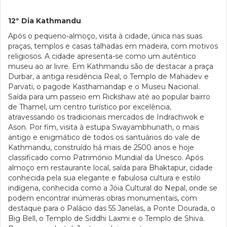
12º Dia Kathmandu
Após o pequeno-almoço, visita à cidade, única nas suas
praças, templos e casas talhadas em madeira, com motivos
religiosos. A cidade apresenta-se como um autêntico
museu ao ar livre. Em Kathmandu são de destacar a praça
Durbar, a antiga residência Real, o Templo de Mahadev e
Parvati, o pagode Kasthamandap e o Museu Nacional.
Saída para um passeio em Rickshaw até ao popular bairro
de Thamel, um centro turístico por excelência,
atravessando os tradicionais mercados de Indrachwok e
Ason. Por fim, visita à estupa Swayambhunath, o mais
antigo e enigmático de todos os santuários do vale de
Kathmandu, construído há mais de 2500 anos e hoje
classificado como Património Mundial da Unesco. Após
almoço em restaurante local, saída para Bhaktapur, cidade
conhecida pela sua elegante e fabulosa cultura e estilo
indígena, conhecida como a Jóia Cultural do Nepal, onde se
podem encontrar inúmeras obras monumentais, com
destaque para o Palácio das 55 Janelas, a Ponte Dourada, o
Big Bell, o Templo de Siddhi Laxmi e o Templo de Shiva.