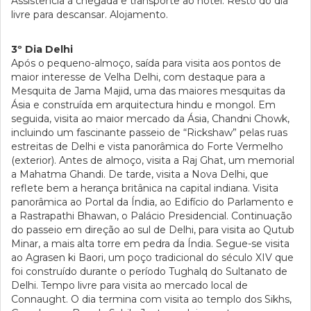
Assistência à chegada e transporte ao hotel. Resto do dia
livre para descansar. Alojamento.
3º Dia Delhi
Após o pequeno-almoço, saída para visita aos pontos de
maior interesse de Velha Delhi, com destaque para a
Mesquita de Jama Majid, uma das maiores mesquitas da
Ásia e construída em arquitectura hindu e mongol. Em
seguida, visita ao maior mercado da Ásia, Chandni Chowk,
incluindo um fascinante passeio de “Rickshaw” pelas ruas
estreitas de Delhi e vista panorâmica do Forte Vermelho
(exterior). Antes de almoço, visita a Raj Ghat, um memorial
a Mahatma Ghandi. De tarde, visita a Nova Delhi, que
reflete bem a herança britânica na capital indiana. Visita
panorâmica ao Portal da Índia, ao Edifício do Parlamento e
a Rastrapathi Bhawan, o Palácio Presidencial. Continuação
do passeio em direção ao sul de Delhi, para visita ao Qutub
Minar, a mais alta torre em pedra da Índia. Segue-se visita
ao Agrasen ki Baori, um poço tradicional do século XIV que
foi construído durante o período Tughalq do Sultanato de
Delhi. Tempo livre para visita ao mercado local de
Connaught. O dia termina com visita ao templo dos Sikhs,