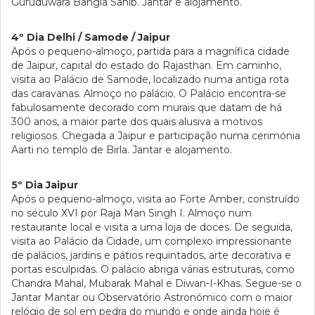
Guruduwara Bangla Sahib. Jantar e alojamento.
4º Dia Delhi / Samode / Jaipur
Após o pequeno-almoço, partida para a magnífica cidade
de Jaipur, capital do estado do Rajasthan. Em caminho,
visita ao Palácio de Samode, localizado numa antiga rota
das caravanas. Almoço no palácio. O Palácio encontra-se
fabulosamente decorado com murais que datam de há
300 anos, a maior parte dos quais alusiva a motivos
religiosos. Chegada a Jaipur e participação numa cerimónia
Aarti no templo de Birla. Jantar e alojamento.
5º Dia Jaipur
Após o pequeno-almoço, visita ao Forte Amber, construído
no século XVI por Raja Man Singh I. Almoço num
restaurante local e visita a uma loja de doces. De seguida,
visita ao Palácio da Cidade, um complexo impressionante
de palácios, jardins e pátios requintados, arte decorativa e
portas esculpidas. O palácio abriga várias estruturas, como
Chandra Mahal, Mubarak Mahal e Diwan-I-Khas. Segue-se o
Jantar Mantar ou Observatório Astronómico com o maior
relógio de sol em pedra do mundo e onde ainda hoje é