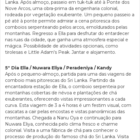
Lanka. Após almoço, passeio em tuk-tuk até à Ponte dos
Nove Arcos, uma obra-prima da engenharia colonial,
rodeada por vegetação exuberante. Um pequeno passeio a
pé até à ponte permite admirar a cena pitoresca dos
comboios serpenteando pelos arcos, emoldurados pelas
montanhas. Regresso a Ella para desfrutar do entardecer
nas ruas da cidade, que ganha uma atmosfera especial e
mágica. Possibilidade de atividades opcionais, como
tirolesas e Little Adam's Peak. Jantar e alojamento.
5º Dia Ella / Nuwara Eliya / Peradeniya / Kandy
Após o pequeno-almoço, partida para uma das viagens de
comboio mais pitorescas do Sri Lanka. Partindo da
encantadora estação de Ella, o comboio serpenteia por
montanhas cobertas de névoa e plantações de chá
exuberantes, oferecendo vistas impressionantes a cada
curva. Esta viagem de 3 a 4 horas é um festim visual, com
cascatas a cair pelas encostas e vistas panorâmicas das
montanhas. Chegada a Nanu Oya e continuação para
Nuwara Eliya, conhecida pelo clima fresco e charme
colonial. Visita a uma fábrica de chá para conhecer o
processo de produção do famoso chá do Sri Lanka. Visita