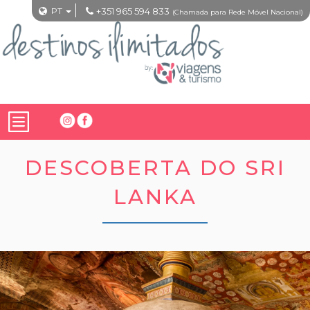
PT
+351 965 594 833
(Chamada para Rede Móvel Nacional)
DESCOBERTA DO SRI
LANKA