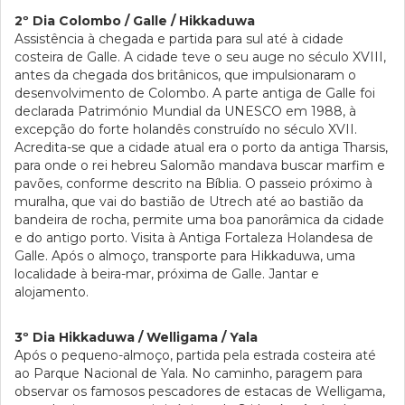
2º Dia Colombo / Galle / Hikkaduwa
Assistência à chegada e partida para sul até à cidade
costeira de Galle. A cidade teve o seu auge no século XVIII,
antes da chegada dos britânicos, que impulsionaram o
desenvolvimento de Colombo. A parte antiga de Galle foi
declarada Património Mundial da UNESCO em 1988, à
excepção do forte holandês construído no século XVII.
Acredita-se que a cidade atual era o porto da antiga Tharsis,
para onde o rei hebreu Salomão mandava buscar marfim e
pavões, conforme descrito na Bíblia. O passeio próximo à
muralha, que vai do bastião de Utrech até ao bastião da
bandeira de rocha, permite uma boa panorâmica da cidade
e do antigo porto. Visita à Antiga Fortaleza Holandesa de
Galle. Após o almoço, transporte para Hikkaduwa, uma
localidade à beira-mar, próxima de Galle. Jantar e
alojamento.
3º Dia Hikkaduwa / Welligama / Yala
Após o pequeno-almoço, partida pela estrada costeira até
ao Parque Nacional de Yala. No caminho, paragem para
observar os famosos pescadores de estacas de Welligama,