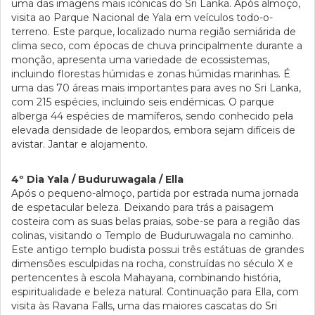
uma das imagens mais icónicas do Sri Lanka. Após almoço,
visita ao Parque Nacional de Yala em veículos todo-o-
terreno. Este parque, localizado numa região semiárida de
clima seco, com épocas de chuva principalmente durante a
monção, apresenta uma variedade de ecossistemas,
incluindo florestas húmidas e zonas húmidas marinhas. É
uma das 70 áreas mais importantes para aves no Sri Lanka,
com 215 espécies, incluindo seis endémicas. O parque
alberga 44 espécies de mamíferos, sendo conhecido pela
elevada densidade de leopardos, embora sejam difíceis de
avistar. Jantar e alojamento.
4º Dia Yala / Buduruwagala / Ella
Após o pequeno-almoço, partida por estrada numa jornada
de espetacular beleza. Deixando para trás a paisagem
costeira com as suas belas praias, sobe-se para a região das
colinas, visitando o Templo de Buduruwagala no caminho.
Este antigo templo budista possui três estátuas de grandes
dimensões esculpidas na rocha, construídas no século X e
pertencentes à escola Mahayana, combinando história,
espiritualidade e beleza natural. Continuação para Ella, com
visita às Ravana Falls, uma das maiores cascatas do Sri