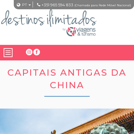
PT
+351 965 594 833
(Chamada para Rede Móvel Nacional)
CAPITAIS ANTIGAS DA
CHINA