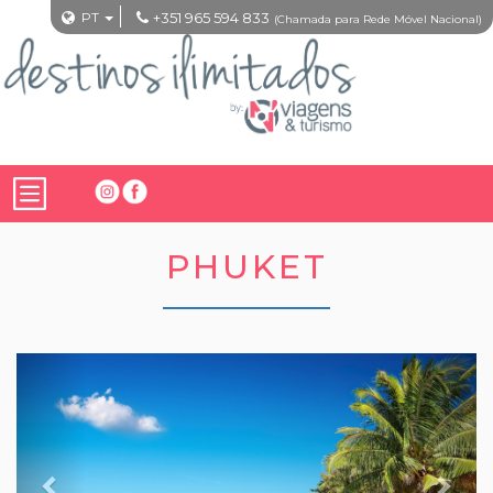
PT
+351 965 594 833
(Chamada para Rede Móvel Nacional)
PHUKET
Previous
Nex