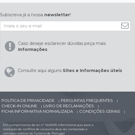
Subscreva já a nossa
newsletter
!
Caso deseje esclarecer dúvidas peça mais
Informações
Consulte aqui alguns
Sites e Informações úteis
POLÍTICA DE PRIVACIDADE
PERGUNTAS FREQUENTES
|
|
CHECK-IN ONLINE
LIVRO DE RECLAMAÇÕES
|
|
FICHA INFORMATIVA NORMALIZADA
CONDIÇÕES GERAIS
|
|
Em cumprimento da lei nº 144/2015 informamos que para a
resolução de conflitos de consumo deve ser contactada a
comissão arbitral do Turismo de Portugal