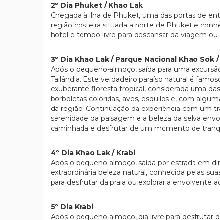
2º Dia Phuket / Khao Lak
Chegada à ilha de Phuket, uma das portas de entra
região costeira situada a norte de Phuket e conh
hotel e tempo livre para descansar da viagem ou 
3º Dia Khao Lak / Parque Nacional Khao Sok 
Após o pequeno-almoço, saída para uma excursão
Tailândia. Este verdadeiro paraíso natural é fa
exuberante floresta tropical, considerada uma das
borboletas coloridas, aves, esquilos e, com alguma
da região. Continuação da experiência com um tr
serenidade da paisagem e a beleza da selva envol
caminhada e desfrutar de um momento de tranqu
4º Dia Khao Lak / Krabi
Após o pequeno-almoço, saída por estrada em di
extraordinária beleza natural, conhecida pelas sua
para desfrutar da praia ou explorar a envolvente 
5º Dia Krabi
Após o pequeno-almoço, dia livre para desfrutar da