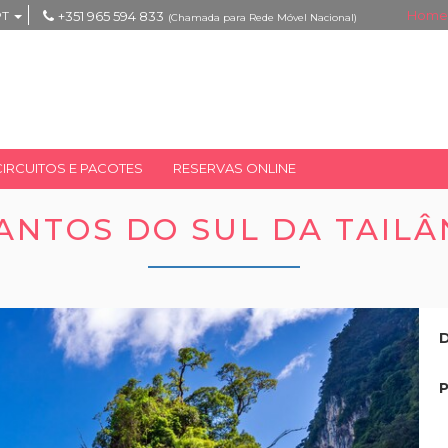
Home
PT
+351 965 594 833
(Chamada para Rede Móvel Nacional)
CIRCUITOS E PACOTES
RESERVAS ONLINE
ANTOS DO SUL DA TAILÂ
D
P