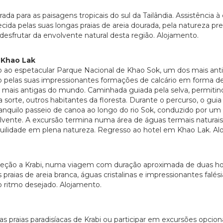
da para as paisagens tropicais do sul da Tailândia. Assistência à
ecida pelas suas longas praias de areia dourada, pela natureza p
desfrutar da envolvente natural desta região. Alojamento.
/ Khao Lak
 ao espetacular Parque Nacional de Khao Sok, um dos mais anti
moso pelas suas impressionantes formações de calcário em forma
 mais antigas do mundo. Caminhada guiada pela selva, permitindo 
 sorte, outros habitantes da floresta. Durante o percurso, o guia
anquilo passeio de canoa ao longo do rio Sok, conduzido por um 
vente. A excursão termina numa área de águas termais naturais, 
ilidade em plena natureza. Regresso ao hotel em Khao Lak. Al
reção a Krabi, numa viagem com duração aproximada de duas hor
s praias de areia branca, águas cristalinas e impressionantes falé
ao ritmo desejado. Alojamento.
s praias paradisíacas de Krabi ou participar em excursões opciona