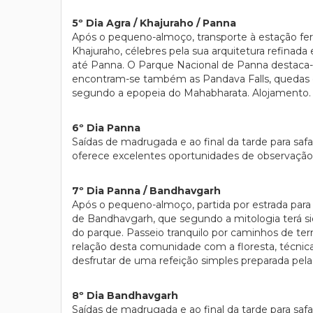
5º Dia Agra / Khajuraho / Panna
Após o pequeno-almoço, transporte à estação ferr
Khajuraho, célebres pela sua arquitetura refinada
até Panna. O Parque Nacional de Panna destaca-se 
encontram-se também as Pandava Falls, quedas d
segundo a epopeia do Mahabharata. Alojamento.
6º Dia Panna
Saídas de madrugada e ao final da tarde para saf
oferece excelentes oportunidades de observação 
7º Dia Panna / Bandhavgarh
Após o pequeno-almoço, partida por estrada para
de Bandhavgarh, que segundo a mitologia terá s
do parque. Passeio tranquilo por caminhos de terr
relação desta comunidade com a floresta, técnicas 
desfrutar de uma refeição simples preparada pel
8º Dia Bandhavgarh
Saídas de madrugada e ao final da tarde para saf