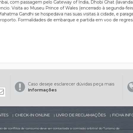
umbai, com passagem pelo Gateway of India, Dhobi Ghat (lavandari
ncio. Visita ao Museu Prince of Wales (encerrado à segunda-feira
ahatma Gandhi se hospedava nas suas visitas à cidade, e parage
 aeroporto. Formalidades de embarque e partida em voo de regres
Caso deseje esclarecer dúvidas peça mais
Informações
NTES
CHECK-IN ONLINE
LIVRO DE RECLAMAÇÕES
FICHA IN
|
|
|
 de conflitos de consumo deve ser contactada a comissão arbitral do Turismo de