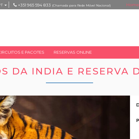
Home
PT
+351 965 594 833
(Chamada para Rede Móvel Nacional)
CIRCUITOS E PACOTES
RESERVAS ONLINE
S DA INDIA E RESERVA D
D
P