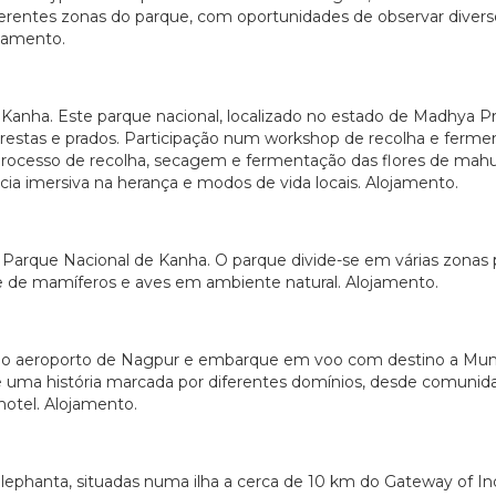
ferentes zonas do parque, com oportunidades de observar diversos
ojamento.
 Kanha. Este parque nacional, localizado no estado de Madhya 
orestas e prados. Participação num workshop de recolha e ferme
 processo de recolha, secagem e fermentação das flores de mahu
ência imersiva na herança e modos de vida locais. Alojamento.
 Parque Nacional de Kanha. O parque divide-se em várias zonas p
de de mamíferos e aves em ambiente natural. Alojamento.
a o aeroporto de Nagpur e embarque em voo com destino a Mumb
de uma história marcada por diferentes domínios, desde comunida
hotel. Alojamento.
ephanta, situadas numa ilha a cerca de 10 km do Gateway of In