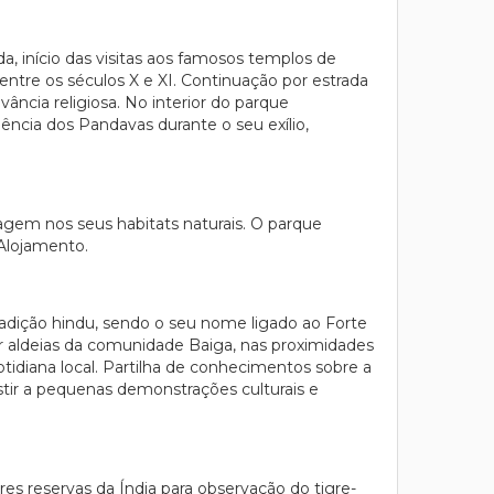
, início das visitas aos famosos templos de
 entre os séculos X e XI. Continuação por estrada
ância religiosa. No interior do parque
ncia dos Pandavas durante o seu exílio,
agem nos seus habitats naturais. O parque
 Alojamento.
radição hindu, sendo o seu nome ligado ao Forte
 aldeias da comunidade Baiga, nas proximidades
otidiana local. Partilha de conhecimentos sobre a
sistir a pequenas demonstrações culturais e
es reservas da Índia para observação do tigre-