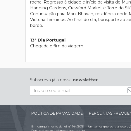
rocha. Regresso à cidade e início da visita de M
Hanging Gardens, Crawford Market e Torre do Silê
Continuação para Mani Bhavan, residência onde M
Victoria Terminus. Ao final do dia, transporte ao
bordo.
13º Dia Portugal
Chegada e fim da viagem.
Subscreva já a nossa
newsletter
!
POLÍTICA DE PRIVACIDADE
PERGUNTAS FREQUE
|
Em cumprimento da lei nº 144/2015 informamos que para a resolução
Portugal
www.turismodeportugal.pt