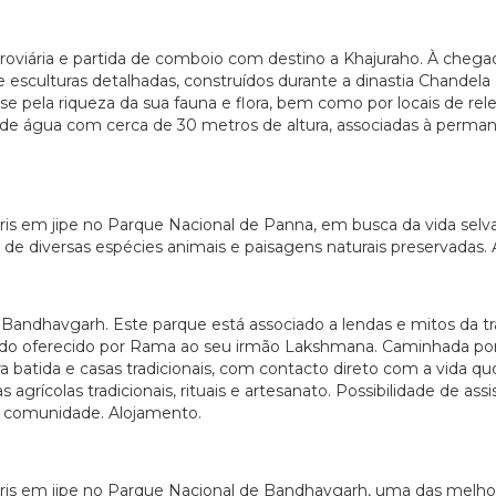
oviária e partida de comboio com destino a Khajuraho. À chegada
 e esculturas detalhadas, construídos durante a dinastia Chandela
pela riqueza da sua fauna e flora, bem como por locais de relev
e água com cerca de 30 metros de altura, associadas à permanê
aris em jipe no Parque Nacional de Panna, em busca da vida selv
de diversas espécies animais e paisagens naturais preservadas.
 Bandhavgarh. Este parque está associado a lendas e mitos da t
ido oferecido por Rama ao seu irmão Lakshmana. Caminhada por
a batida e casas tradicionais, com contacto direto com a vida qu
agrícolas tradicionais, rituais e artesanato. Possibilidade de as
a comunidade. Alojamento.
aris em jipe no Parque Nacional de Bandhavgarh, uma das melhor