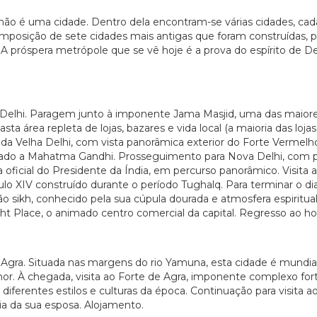
i não é uma cidade. Dentro dela encontram-se várias cidades, ca
posição de sete cidades mais antigas que foram construídas, pil
A próspera metrópole que se vê hoje é a prova do espírito de De
a Delhi. Paragem junto à imponente Jama Masjid, uma das maior
a área repleta de lojas, bazares e vida local (a maioria das loj
as da Velha Delhi, com vista panorâmica exterior do Forte Verme
dicado a Mahatma Gandhi. Prosseguimento para Nova Delhi, com p
oficial do Presidente da Índia, em percurso panorâmico. Visita 
éculo XIV construído durante o período Tughalq. Para terminar o d
ão sikh, conhecido pela sua cúpula dourada e atmosfera espiritua
t Place, o animado centro comercial da capital. Regresso ao ho
 Agra. Situada nas margens do rio Yamuna, esta cidade é mundia
 À chegada, visita ao Forte de Agra, imponente complexo fortif
diferentes estilos e culturas da época. Continuação para visita 
a da sua esposa. Alojamento.