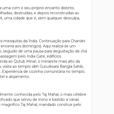
da uma com o seu próprio encanto distinto.
hadas, destruídas, e depois reconstruídas ao
li, uma cidade que é, sem qualquer desculpa,
es mesquitas da Índia. Continuação para Chandni
as encerra aos domingos). Aqui realiza-se um
lho, seguido de uma pausa para degustação de chá
assagem pelo India Gate, edifícios
ainda ao Qutub Minar, o minarete mais alto da
ia, visita ao templo sikh Gurudwara Bangla Sahib,
l. Experiência de cozinha comunitária no templo.
tel e alojamento.
lmente conhecida pelo Taj Mahal, o mais célebre
icado que serviu de trono e bastião a várias
ao magnífico Taj Mahal, mandado construir pelo