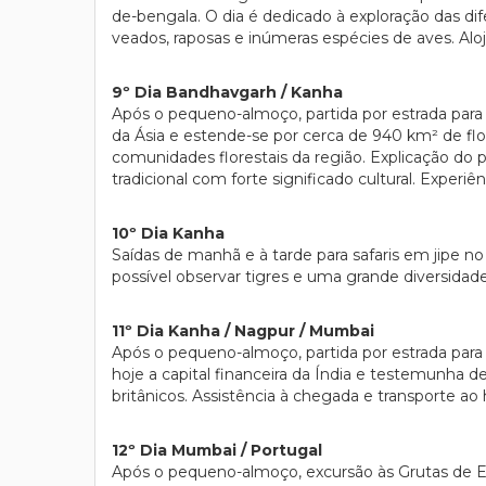
de-bengala. O dia é dedicado à exploração das di
veados, raposas e inúmeras espécies de aves. Al
9º Dia Bandhavgarh / Kanha
Após o pequeno-almoço, partida por estrada para
da Ásia e estende-se por cerca de 940 km² de fl
comunidades florestais da região. Explicação do
tradicional com forte significado cultural. Experi
10º Dia Kanha
Saídas de manhã e à tarde para safaris em jipe no
possível observar tigres e uma grande diversida
11º Dia Kanha / Nagpur / Mumbai
Após o pequeno-almoço, partida por estrada par
hoje a capital financeira da Índia e testemunha 
britânicos. Assistência à chegada e transporte ao 
12º Dia Mumbai / Portugal
Após o pequeno-almoço, excursão às Grutas de El