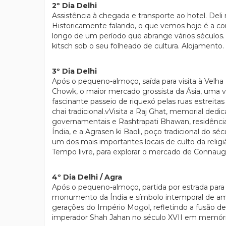
2º Dia Delhi
Assistência à chegada e transporte ao hotel. Del
Historicamente falando, o que vemos hoje é a com
longo de um período que abrange vários séculos. 
kitsch sob o seu folheado de cultura. Alojamento.
3º Dia Delhi
Após o pequeno-almoço, saída para visita à Velh
Chowk, o maior mercado grossista da Ásia, uma vast
fascinante passeio de riquexó pelas ruas estreit
chai tradicional.vVisita a Raj Ghat, memorial de
governamentais e Rashtrapati Bhawan, residência 
Índia, e a Agrasen ki Baoli, poço tradicional do s
um dos mais importantes locais de culto da religi
Tempo livre, para explorar o mercado de Connaugh
4º Dia Delhi / Agra
Após o pequeno-almoço, partida por estrada para
monumento da Índia e símbolo intemporal de amor.
gerações do Império Mogol, refletindo a fusão de 
imperador Shah Jahan no século XVII em memóri