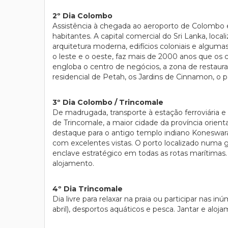
2º Dia Colombo
Assistência à chegada ao aeroporto de Colombo e 
habitantes. A capital comercial do Sri Lanka, loc
arquitetura moderna, edifícios coloniais e alguma
o leste e o oeste, faz mais de 2000 anos que os 
engloba o centro de negócios, a zona de restaura
residencial de Petah, os Jardins de Cinnamon, o 
3º Dia Colombo / Trincomale
De madrugada, transporte à estação ferroviária e
de Trincomale, a maior cidade da província orienta
destaque para o antigo templo indiano Koneswa
com excelentes vistas. O porto localizado numa 
enclave estratégico em todas as rotas marítimas. A
alojamento.
4º Dia Trincomale
Dia livre para relaxar na praia ou participar nas i
abril), desportos aquáticos e pesca. Jantar e aloj