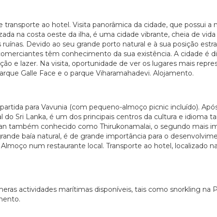
transporte ao hotel. Visita panorâmica da cidade, que possui a
alizada na costa oeste da ilha, é uma cidade vibrante, cheia de 
s ruínas. Devido ao seu grande porto natural e à sua posição es
comerciantes têm conhecimento da sua existência. A cidade é div
ção e lazer. Na visita, oportunidade de ver os lugares mais repr
parque Galle Face e o parque Viharamahadevi. Alojamento.
 partida para Vavunia (com pequeno-almoço picnic incluído). Apó
l do Sri Lanka, é um dos principais centros da cultura e idioma t
ran também conhecido como Thirukonamalai, o segundo mais im
grande baía natural, é de grande importância para o desenvolvi
lmoço num restaurante local. Transporte ao hotel, localizado na p
númeras actividades marítimas disponíveis, tais como snorkling na 
amento.