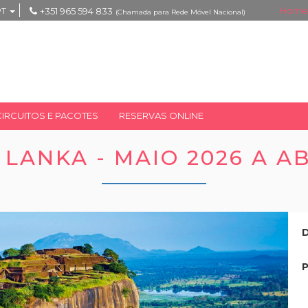
Home
PT
+351 965 594 833
(Chamada para Rede Móvel Nacional)
CIRCUITOS E PACOTES
RESERVAS ONLINE
LANKA - MAIO 2026 A AB
D
P