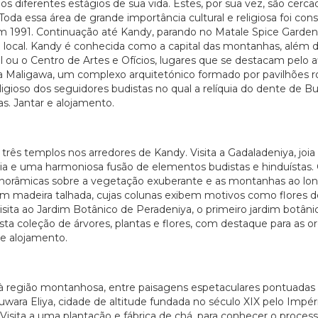
diferentes estágios de sua vida. Estes, por sua vez, são cercad
da essa área de grande importância cultural e religiosa foi con
em 1991. Continuação até Kandy, parando no Matale Spice Gard
local. Kandy é conhecida como a capital das montanhas, além d
 ou o Centro de Artes e Ofícios, lugares que se destacam pelo
lada Maligawa, um complexo arquitetónico formado por pavilhões 
igioso dos seguidores budistas no qual a relíquia do dente de Bu
. Jantar e alojamento.
 três templos nos arredores de Kandy. Visita a Gadaladeniya, joi
dia e uma harmoniosa fusão de elementos budistas e hinduístas.
s panorâmicas sobre a vegetação exuberante e as montanhas ao 
m madeira talhada, cujas colunas exibem motivos como flores de 
visita ao Jardim Botânico de Peradeniya, o primeiro jardim botân
ta coleção de árvores, plantas e flores, com destaque para as o
 e alojamento.
à região montanhosa, entre paisagens espetaculares pontuadas 
a Eliya, cidade de altitude fundada no século XIX pelo Império 
no. Visita a uma plantação e fábrica de chá, para conhecer o proc