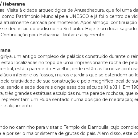
 / Habarana
. Visita à cidade arqueológica de Anuradhapura, que foi uma das 
ida como Património Mundial pela UNESCO e já foi o centro de vida
á atualmente cercada por mosteiros. Após almoço, continuação at
 se deu início do budismo no Sri Lanka. Hoje é um local sagrad
Continuação para Habarana. Jantar e alojamento.
arana
iriya, um antigo complexo de palácios construído durante o rei
 estão localizadas no topo de uma impressionante rocha de pedr
ntral, está a parede do Espelho, onde estão as famosas pintura
 palácio inferior e os fossos, muros e jardins que se estendem a
pela criatividade de sua construção e pelo magnífico local de s
ka, sendo a sede dos reis cingaleses dos séculos XI a XIII. Em 1
ara, três grandes estátuas esculpidas numa parede rochosa, que
as representam um Buda sentado numa posição de meditação; en
ar e alojamento.
ndo no caminho para visitar o Templo de Dambulla, cujo comple
ade e por ser o maior sistema de grutas do país. Além disso, es