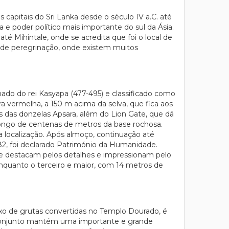
capitais do Sri Lanka desde o século IV a.C. até
 e poder político mais importante do sul da Ásia.
é Mihintale, onde se acredita que foi o local de
o de peregrinação, onde existem muitos
nado do rei Kasyapa (477-495) e classificado como
a vermelha, a 150 m acima da selva, que fica aos
s das donzelas Apsara, além do Lion Gate, que dá
o longo de centenas de metros da base rochosa.
ua localização. Após almoço, continuação até
982, foi declarado Património da Humanidade.
 se destacam pelos detalhes e impressionam pelo
quanto o terceiro e maior, com 14 metros de
xo de grutas convertidas no Templo Dourado, é
te conjunto mantém uma importante e grande