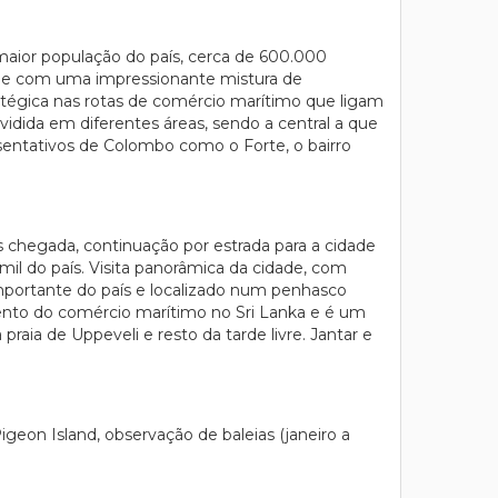
 maior população do país, cerca de 600.000
vida e com uma impressionante mistura de
tratégica nas rotas de comércio marítimo que ligam
idida em diferentes áreas, sendo a central a que
esentativos de Colombo como o Forte, o bairro
s chegada, continuação por estrada para a cidade
amil do país. Visita panorâmica da cidade, com
portante do país e localizado num penhasco
mento do comércio marítimo no Sri Lanka e é um
raia de Uppeveli e resto da tarde livre. Jantar e
Pigeon Island, observação de baleias (janeiro a