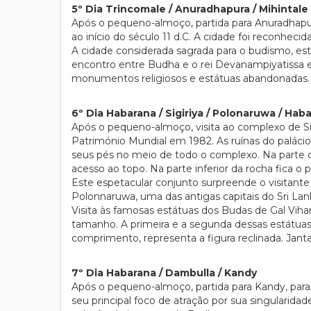
5º Dia Trincomale / Anuradhapura / Mihintale
Após o pequeno-almoço, partida para Anuradhapura
ao início do século 11 d.C. A cidade foi reconhec
A cidade considerada sagrada para o budismo, est
encontro entre Budha e o rei Devanampiyatissa e
monumentos religiosos e estátuas abandonadas. 
6º Dia Habarana / Sigiriya / Polonaruwa / Hab
Após o pequeno-almoço, visita ao complexo de Sig
Património Mundial em 1982. As ruínas do palácio
seus pés no meio de todo o complexo. Na parte ce
acesso ao topo. Na parte inferior da rocha fica o
Este espetacular conjunto surpreende o visitante 
Polonnaruwa, uma das antigas capitais do Sri Lan
Visita às famosas estátuas dos Budas de Gal Vih
tamanho. A primeira e a segunda dessas estátu
comprimento, representa a figura reclinada. Jant
7º Dia Habarana / Dambulla / Kandy
Após o pequeno-almoço, partida para Kandy, para
seu principal foco de atração por sua singularid