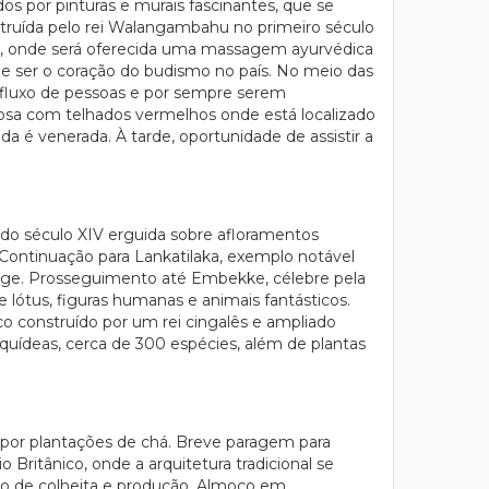
os por pinturas e murais fascinantes, que se
struída pelo rei Walangambahu no primeiro século
en, onde será oferecida uma massagem ayurvédica
e ser o coração do budismo no país. No meio das
 afluxo de pessoas e por sempre serem
rosa com telhados vermelhos onde está localizado
da é venerada. À tarde, oportunidade de assistir a
a do século XIV erguida sobre afloramentos
 Continuação para Lankatilaka, exemplo notável
longe. Prosseguimento até Embekke, célebre pela
lótus, figuras humanas e animais fantásticos.
ico construído por um rei cingalês e ampliado
rquídeas, cerca de 300 espécies, além de plantas
por plantações de chá. Breve paragem para
Britânico, onde a arquitetura tradicional se
esso de colheita e produção. Almoço em