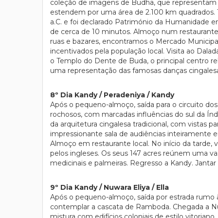
coleção de imagens de Budha, que representam os 
estendem por uma área de 2.100 km quadrados. To
a.C. e foi declarado Património da Humanidade 
de cerca de 10 minutos. Almoço num restaurante 
ruas e bazares, encontramos o Mercado Municipal
incentivados pela população local. Visita ao Da
o Templo do Dente de Buda, o principal centro rel
uma representação das famosas danças cingalesas
8º Dia Kandy / Peradeniya / Kandy
Após o pequeno-almoço, saída para o circuito dos
rochosos, com marcadas influências do sul da Ín
da arquitetura cingalesa tradicional, com vista
impressionante sala de audiências inteiramente e
Almoço em restaurante local. No início da tarde, 
pelos ingleses. Os seus 147 acres reúnem uma vas
medicinais e palmeiras. Regresso a Kandy. Jantar
9º Dia Kandy / Nuwara Eliya / Ella
Após o pequeno-almoço, saída por estrada rumo 
contemplar a cascata de Ramboda. Chegada a Nuwar
mistura com edifícios coloniais de estilo vitoria