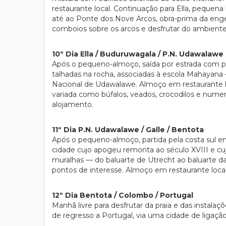
restaurante local. Continuação para Ella, pequena
até ao Ponte dos Nove Arcos, obra-prima da enge
comboios sobre os arcos e desfrutar do ambiente
10º Dia Ella / Buduruwagala / P.N. Udawalawe
Após o pequeno-almoço, saída por estrada com p
talhadas na rocha, associadas à escola Mahayana 
Nacional de Udawalawe. Almoço em restaurante lo
variada como búfalos, veados, crocodilos e numer
alojamento.
11º Dia P.N. Udawalawe / Galle / Bentota
Após o pequeno-almoço, partida pela costa sul e
cidade cujo apogeu remonta ao século XVIII e cu
muralhas — do baluarte de Utrecht ao baluarte da
pontos de interesse. Almoço em restaurante local
12º Dia Bentota / Colombo / Portugal
Manhã livre para desfrutar da praia e das instal
de regresso a Portugal, via uma cidade de ligação