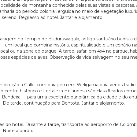
 localidade de montanha conhecida pelas suas vistas e cascatas. A
nharia do período colonial, erguida no meio de vegetação luxur
 sereno. Regresso ao hotel. Jantar e alojamento.
aragem no Templo de Buduruwagala, antigo santuário budista d
— um local que combina história, espiritualidade e um cenário n
cal ou na zona do parque. À tarde, safari em 4x4 no parque, ha
osas espécies de aves. Observação da vida selvagem no seu meio 
m direção a Galle, com paragem em Weligama para ver os tradici
jo centro histórico e Fortaleza Holandesa são classificados co
 Bandeira — para uma excelente panorâmica da cidade e do antigo 
. De tarde, continuação para Bentota. Jantar e alojamento.
ações do hotel. Durante a tarde, transporte ao aeroporto de Col
. Noite a bordo.