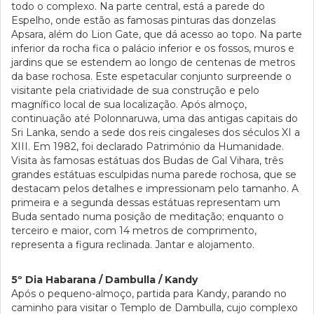
todo o complexo. Na parte central, está a parede do
Espelho, onde estão as famosas pinturas das donzelas
Apsara, além do Lion Gate, que dá acesso ao topo. Na parte
inferior da rocha fica o palácio inferior e os fossos, muros e
jardins que se estendem ao longo de centenas de metros
da base rochosa. Este espetacular conjunto surpreende o
visitante pela criatividade de sua construção e pelo
magnífico local de sua localização. Após almoço,
continuação até Polonnaruwa, uma das antigas capitais do
Sri Lanka, sendo a sede dos reis cingaleses dos séculos XI a
XIII. Em 1982, foi declarado Património da Humanidade.
Visita às famosas estátuas dos Budas de Gal Vihara, três
grandes estátuas esculpidas numa parede rochosa, que se
destacam pelos detalhes e impressionam pelo tamanho. A
primeira e a segunda dessas estátuas representam um
Buda sentado numa posição de meditação; enquanto o
terceiro e maior, com 14 metros de comprimento,
representa a figura reclinada. Jantar e alojamento.
5º Dia Habarana / Dambulla / Kandy
Após o pequeno-almoço, partida para Kandy, parando no
caminho para visitar o Templo de Dambulla, cujo complexo