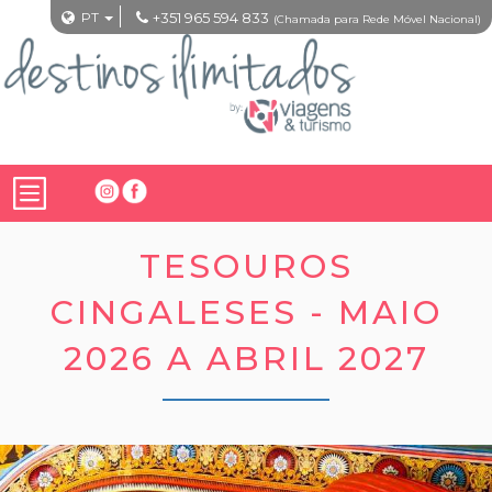
PT
+351 965 594 833
(Chamada para Rede Móvel Nacional)
TESOUROS
CINGALESES - MAIO
2026 A ABRIL 2027