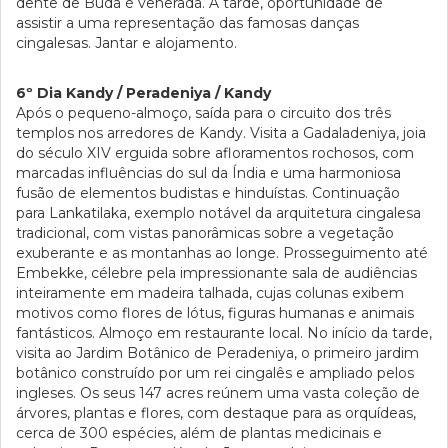
dente de Buda é venerada. À tarde, oportunidade de
assistir a uma representação das famosas danças
cingalesas. Jantar e alojamento.
6º Dia Kandy / Peradeniya / Kandy
Após o pequeno-almoço, saída para o circuito dos três
templos nos arredores de Kandy. Visita a Gadaladeniya, joia
do século XIV erguida sobre afloramentos rochosos, com
marcadas influências do sul da Índia e uma harmoniosa
fusão de elementos budistas e hinduístas. Continuação
para Lankatilaka, exemplo notável da arquitetura cingalesa
tradicional, com vistas panorâmicas sobre a vegetação
exuberante e as montanhas ao longe. Prosseguimento até
Embekke, célebre pela impressionante sala de audiências
inteiramente em madeira talhada, cujas colunas exibem
motivos como flores de lótus, figuras humanas e animais
fantásticos. Almoço em restaurante local. No início da tarde,
visita ao Jardim Botânico de Peradeniya, o primeiro jardim
botânico construído por um rei cingalês e ampliado pelos
ingleses. Os seus 147 acres reúnem uma vasta coleção de
árvores, plantas e flores, com destaque para as orquídeas,
cerca de 300 espécies, além de plantas medicinais e