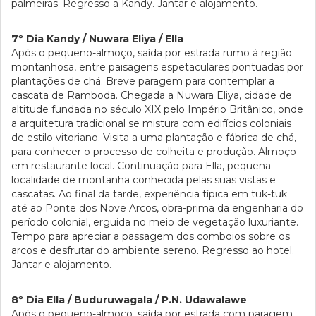
palmeiras. Regresso a Kandy. Jantar e alojamento.
7º Dia Kandy / Nuwara Eliya / Ella
Após o pequeno-almoço, saída por estrada rumo à região
montanhosa, entre paisagens espetaculares pontuadas por
plantações de chá. Breve paragem para contemplar a
cascata de Ramboda. Chegada a Nuwara Eliya, cidade de
altitude fundada no século XIX pelo Império Britânico, onde
a arquitetura tradicional se mistura com edifícios coloniais
de estilo vitoriano. Visita a uma plantação e fábrica de chá,
para conhecer o processo de colheita e produção. Almoço
em restaurante local. Continuação para Ella, pequena
localidade de montanha conhecida pelas suas vistas e
cascatas. Ao final da tarde, experiência típica em tuk-tuk
até ao Ponte dos Nove Arcos, obra-prima da engenharia do
período colonial, erguida no meio de vegetação luxuriante.
Tempo para apreciar a passagem dos comboios sobre os
arcos e desfrutar do ambiente sereno. Regresso ao hotel.
Jantar e alojamento.
8º Dia Ella / Buduruwagala / P.N. Udawalawe
Após o pequeno-almoço, saída por estrada com paragem