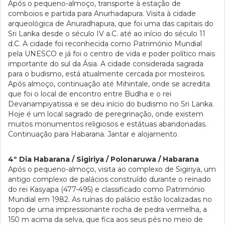
Após o pequeno-almoço, transporte à estação de
comboios e partida para Anurhadapura. Visita à cidade
arqueológica de Anuradhapura, que foi uma das capitais do
Sri Lanka desde o século IV a.C. até ao início do século 11
d.C. A cidade foi reconhecida como Património Mundial
pela UNESCO e já foi o centro de vida e poder político mais
importante do sul da Ásia. A cidade considerada sagrada
para o budismo, está atualmente cercada por mosteiros.
Após almoço, continuação até Mihintale, onde se acredita
que foi o local de encontro entre Budha e o rei
Devanampiyatissa e se deu início do budismo no Sri Lanka.
Hoje é um local sagrado de peregrinação, onde existem
muitos monumentos religiosos e estátuas abandonadas.
Continuação para Habarana. Jantar e alojamento.
4º Dia Habarana / Sigiriya / Polonaruwa / Habarana
Após o pequeno-almoço, visita ao complexo de Sigiriya, um
antigo complexo de palácios construído durante o reinado
do rei Kasyapa (477-495) e classificado como Património
Mundial em 1982. As ruínas do palácio estão localizadas no
topo de uma impressionante rocha de pedra vermelha, a
150 m acima da selva, que fica aos seus pés no meio de