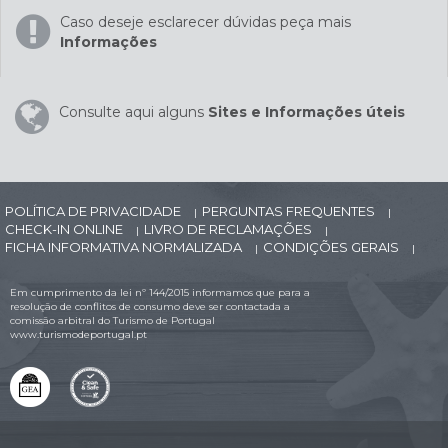
Caso deseje esclarecer dúvidas peça mais
Informações
Consulte aqui alguns
Sites e Informações úteis
POLÍTICA DE PRIVACIDADE
PERGUNTAS FREQUENTES
|
|
CHECK-IN ONLINE
LIVRO DE RECLAMAÇÕES
|
|
FICHA INFORMATIVA NORMALIZADA
CONDIÇÕES GERAIS
|
|
Em cumprimento da lei nº 144/2015 informamos que para a
resolução de conflitos de consumo deve ser contactada a
comissão arbitral do Turismo de Portugal
www.turismodeportugal.pt