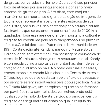
de grutas convertidas no Templo Dourado, é seu principal
foco de atração por sua singularidade e por ser o maior
sistema de grutas do país. Além disso, este conjunto
mantém uma importante e grande coleção de imagens de
Budha, que representam os diferentes estágios de sua
vida. Estes, por sua vez, são cercados por pinturas e murais
fascinantes, que se estendem por uma área de 2.100 km
quadrados. Toda essa área de grande importância cultural e
religiosa foi construída pelo rei Walangambahu no primeiro
século a.C. e foi declarado Património da Humanidade em
1991. Continuação até Kandy, parando no Matale Spice
Garden, onde será oferecida uma massagem ayurvédica de
cerca de 10 minutos. Almoço num restaurante local. Kandy
é conhecida como a capital das montanhas, além de ser o
coração do budismo no país. No meio das ruas e bazares,
encontramos o Mercado Municipal ou o Centro de Artes e
Ofícios, lugares que se destacam pelo afluxo de pessoas e
por sempre serem incentivados pela população local. Visita
ao Dalada Maligawa, um complexo arquitetónico formado
por pavilhões rosa com telhados vermelhos onde está
localizado o Templo do Dente de Buda, o principal centro
religioso dos seguidores budistas no qual a relíquia do