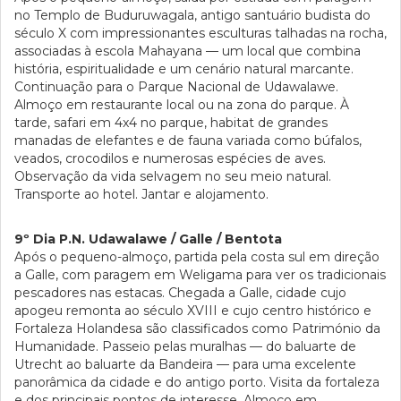
no Templo de Buduruwagala, antigo santuário budista do
século X com impressionantes esculturas talhadas na rocha,
associadas à escola Mahayana — um local que combina
história, espiritualidade e um cenário natural marcante.
Continuação para o Parque Nacional de Udawalawe.
Almoço em restaurante local ou na zona do parque. À
tarde, safari em 4x4 no parque, habitat de grandes
manadas de elefantes e de fauna variada como búfalos,
veados, crocodilos e numerosas espécies de aves.
Observação da vida selvagem no seu meio natural.
Transporte ao hotel. Jantar e alojamento.
9º Dia P.N. Udawalawe / Galle / Bentota
Após o pequeno-almoço, partida pela costa sul em direção
a Galle, com paragem em Weligama para ver os tradicionais
pescadores nas estacas. Chegada a Galle, cidade cujo
apogeu remonta ao século XVIII e cujo centro histórico e
Fortaleza Holandesa são classificados como Património da
Humanidade. Passeio pelas muralhas — do baluarte de
Utrecht ao baluarte da Bandeira — para uma excelente
panorâmica da cidade e do antigo porto. Visita da fortaleza
e dos principais pontos de interesse. Almoço em