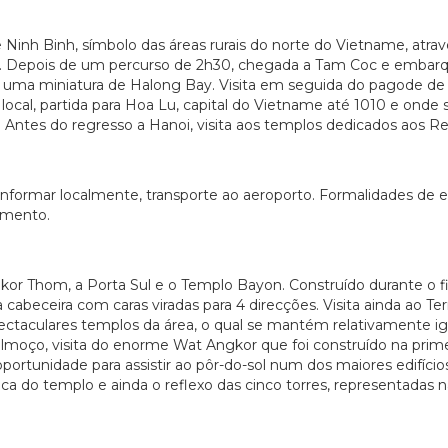
 Ninh Binh, símbolo das áreas rurais do norte do Vietname, atra
o. Depois de um percurso de 2h30, chegada a Tam Coc e embar
ião, uma miniatura de Halong Bay. Visita em seguida do pagode 
ocal, partida para Hoa Lu, capital do Vietname até 1010 e onde
. Antes do regresso a Hanoi, visita aos templos dedicados aos Re
informar localmente, transporte ao aeroporto. Formalidades de
jamento.
r Thom, a Porta Sul e o Templo Bayon. Construído durante o fim 
beceira com caras viradas para 4 direcções. Visita ainda ao Terr
pectaculares templos da área, o qual se mantém relativamente 
lmoço, visita do enorme Wat Angkor que foi construído na prime
oportunidade para assistir ao pôr-do-sol num dos maiores edifíc
do templo e ainda o reflexo das cinco torres, representadas na