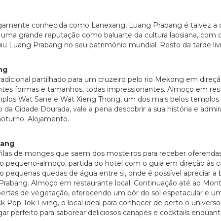
tigamente conhecida como Lanexang, Luang Prabang é talvez a c
uma grande reputação como baluarte da cultura laosiana, com o 
u Luang Prabang no seu património mundial. Resto da tarde liv
ng
icional partilhado para um cruzeiro pelo rio Mekong em direç
ntes formas e tamanhos, todas impressionantes. Almoço em resta
templos Wat Sane e Wat Xieng Thong, um dos mais belos templos 
Cidade Dourada, vale a pena descobrir a sua história e admira
noturno. Alojamento.
bang
filas de monges que saem dos mosteiros para receber oferendas
 pequeno-almoço, partida do hotel com o guia em direção às ca
pequenas quedas de água entre si, onde é possível apreciar a b
g Prabang. Almoço em restaurante local. Continuação até ao Mon
rtas de vegetação, oferecendo um pôr do sol espetacular e uma
op Tok Living, o local ideal para conhecer de perto o universo tê
 perfeito para saborear deliciosos canapés e cocktails enquanto