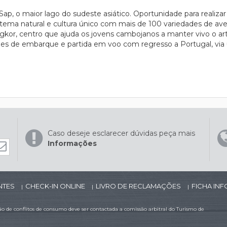
 Sap, o maior lago do sudeste asiático. Oportunidade para realiz
tema natural e cultura único com mais de 100 variedades de aves
gkor, centro que ajuda os jovens cambojanos a manter vivo o art
des de embarque e partida em voo com regresso a Portugal, via 
Caso deseje esclarecer dúvidas peça mais
Informações
NTES
CHECK-IN ONLINE
LIVRO DE RECLAMAÇÕES
FICHA IN
|
|
|
 de conflitos de consumo deve ser contactada a comissão arbitral do Turismo de