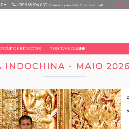
Home
PT
+351 965 594 833
(Chamada para Rede Móvel Nacional)
CIRCUITOS E PACOTES
RESERVAS ONLINE
 INDOCHINA - MAIO 2026
D
P