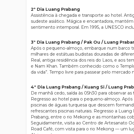
2º Dia Luang Prabang
Assistência à chegada e transporte ao hotel. An
sudeste asiático. Mágica e encantadora, mantém 
sentimento intemporal. Em 1995, a UNESCO inclui
3º Dia Luang Prabang / Pak Ou / Luang Praba
Após o pequeno-almoço, embarque num barco trad
milhares de estátuas budistas douradas de difere
Real, antiga residência dos reis do Laos, e aos 
e Nam Khan. Também conhecido como o Templo da 
da vida”. Tempo livre para passear pelo mercado 
4º Dia Luang Prabang / Kuang Si / Luang Pra
De manhã cedo, saída às 05h30 para observar as 
Regresso ao hotel para o pequeno-almoço. Após o
piscinas de águas turquesa que descem formando 
refrescantes piscinas naturais. Regresso a Luan
Prabang, entre o rio Mekong e as montanhas cobe
Seguidamente, visita ao Centro de Artesanato Ock P
Road Café, com vista para o rio Mekong — um lugar