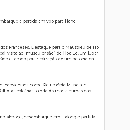
embarque e partida em voo para Hanoi.
a dos Franceses. Destaque para o Mausoléu de Ho
al, visita ao “museu-prisão” de Hoa Lo, um lugar
n Kiem. Tempo para realização de um passeio em
ng, considerada como Património Mundial e
lhotas calcárias saindo do mar, algumas das
queno-almoço, desembarque em Halong e partida