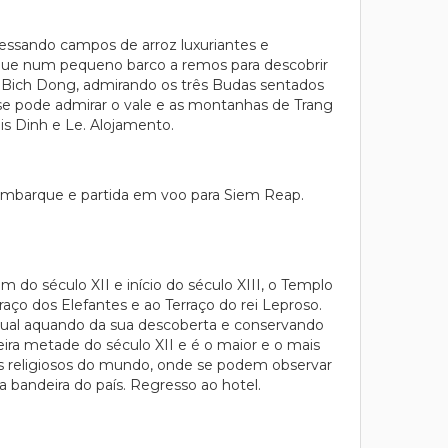
vessando campos de arroz luxuriantes e
que num pequeno barco a remos para descobrir
de Bich Dong, admirando os três Budas sentados
 se pode admirar o vale e as montanhas de Trang
is Dinh e Le. Alojamento.
 embarque e partida em voo para Siem Reap.
do século XII e início do século XIII, o Templo
aço dos Elefantes e ao Terraço do rei Leproso.
igual aquando da sua descoberta e conservando
ira metade do século XII e é o maior e o mais
ios religiosos do mundo, onde se podem observar
 bandeira do país. Regresso ao hotel.