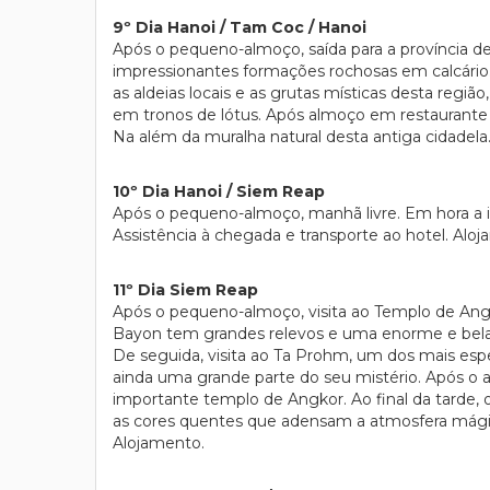
9º Dia Hanoi / Tam Coc / Hanoi
Após o pequeno-almoço, saída para a província de
impressionantes formações rochosas em calcári
as aldeias locais e as grutas místicas desta reg
em tronos de lótus. Após almoço em restaurante l
Na além da muralha natural desta antiga cidadela
10º Dia Hanoi / Siem Reap
Após o pequeno-almoço, manhã livre. Em hora a 
Assistência à chegada e transporte ao hotel. Alo
11º Dia Siem Reap
Após o pequeno-almoço, visita ao Templo de Angko
Bayon tem grandes relevos e uma enorme e bela ca
De seguida, visita ao Ta Prohm, um dos mais es
ainda uma grande parte do seu mistério. Após o a
importante templo de Angkor. Ao final da tarde, 
as cores quentes que adensam a atmosfera mágica 
Alojamento.