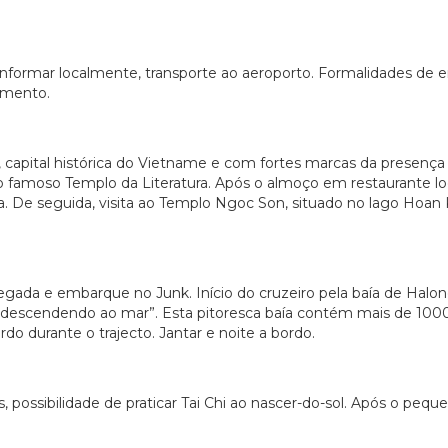
nformar localmente, transporte ao aeroporto. Formalidades de 
jamento.
, capital histórica do Vietname e com fortes marcas da presenç
ao famoso Templo da Literatura. Após o almoço em restaurante loc
ia. De seguida, visita ao Templo Ngoc Son, situado no lago Hoa
gada e embarque no Junk. Início do cruzeiro pela baía de Halo
escendendo ao mar”. Esta pitoresca baía contém mais de 1000 i
do durante o trajecto. Jantar e noite a bordo.
possibilidade de praticar Tai Chi ao nascer-do-sol. Após o pe