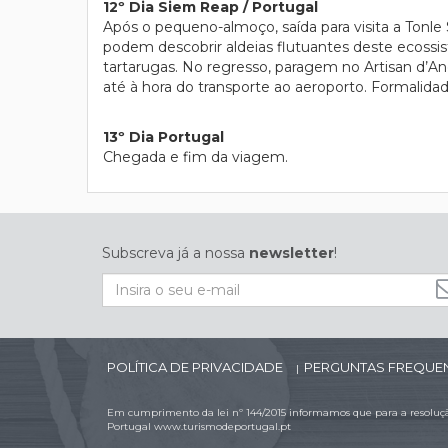
12º Dia Siem Reap / Portugal
Após o pequeno-almoço, saída para visita a Tonle
podem descobrir aldeias flutuantes deste ecossis
tartarugas. No regresso, paragem no Artisan d’An
até à hora do transporte ao aeroporto. Formalida
13º Dia Portugal
Chegada e fim da viagem.
Subscreva já a nossa
newsletter
!
POLÍTICA DE PRIVACIDADE
PERGUNTAS FREQUE
|
Em cumprimento da lei nº 144/2015 informamos que para a resolução
Portugal
www.turismodeportugal.pt