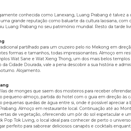
tigamente conhecida como Lanexang, Luang Prabang é talvez a c
uma grande reputação como baluarte da cultura laosiana, com o 
u Luang Prabang no seu património mundial. Resto da tarde liv
ng
icional partilhado para um cruzeiro pelo rio Mekong em direç
ntes formas e tamanhos, todas impressionantes. Almoço em resta
templos Wat Sane e Wat Xieng Thong, um dos mais belos templos 
Cidade Dourada, vale a pena descobrir a sua história e admira
noturno. Alojamento.
bang
filas de monges que saem dos mosteiros para receber oferendas
 pequeno-almoço, partida do hotel com o guia em direção às ca
pequenas quedas de água entre si, onde é possível apreciar a b
g Prabang. Almoço em restaurante local. Continuação até ao Mon
rtas de vegetação, oferecendo um pôr do sol espetacular e uma
op Tok Living, o local ideal para conhecer de perto o universo tê
 perfeito para saborear deliciosos canapés e cocktails enquanto