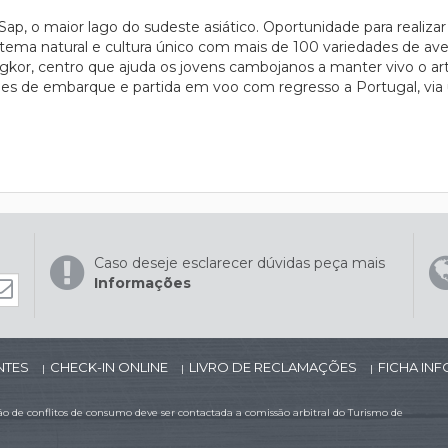
 Sap, o maior lago do sudeste asiático. Oportunidade para realiz
tema natural e cultura único com mais de 100 variedades de aves
gkor, centro que ajuda os jovens cambojanos a manter vivo o art
des de embarque e partida em voo com regresso a Portugal, via 
Caso deseje esclarecer dúvidas peça mais
Informações
NTES
CHECK-IN ONLINE
LIVRO DE RECLAMAÇÕES
FICHA IN
|
|
|
 de conflitos de consumo deve ser contactada a comissão arbitral do Turismo de