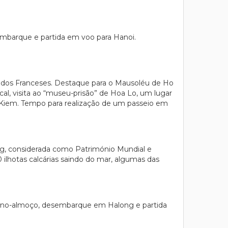
embarque e partida em voo para Hanoi.
a dos Franceses. Destaque para o Mausoléu de Ho
al, visita ao “museu-prisão” de Hoa Lo, um lugar
n Kiem. Tempo para realização de um passeio em
ng, considerada como Património Mundial e
lhotas calcárias saindo do mar, algumas das
queno-almoço, desembarque em Halong e partida