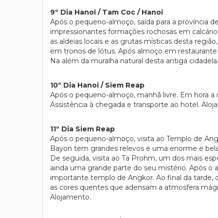
9º Dia Hanoi / Tam Coc / Hanoi
Após o pequeno-almoço, saída para a província de
impressionantes formações rochosas em calcári
as aldeias locais e as grutas místicas desta reg
em tronos de lótus. Após almoço em restaurante l
Na além da muralha natural desta antiga cidadela
10º Dia Hanoi / Siem Reap
Após o pequeno-almoço, manhã livre. Em hora a 
Assistência à chegada e transporte ao hotel. Alo
11º Dia Siem Reap
Após o pequeno-almoço, visita ao Templo de Angko
Bayon tem grandes relevos e uma enorme e bela ca
De seguida, visita ao Ta Prohm, um dos mais es
ainda uma grande parte do seu mistério. Após o a
importante templo de Angkor. Ao final da tarde, 
as cores quentes que adensam a atmosfera mágica 
Alojamento.