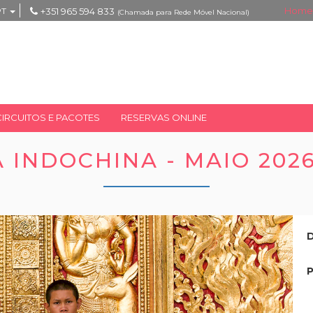
Home
PT
+351 965 594 833
(Chamada para Rede Móvel Nacional)
CIRCUITOS E PACOTES
RESERVAS ONLINE
 INDOCHINA - MAIO 2026
D
P