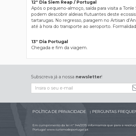
12º Dia Siem Reap / Portugal
Após o pequeno-almoço, saída para visita a Tonle
podem descobrir aldeias flutuantes deste ecossis
tartarugas. No regresso, paragem no Artisan d’An
até à hora do transporte ao aeroporto. Formalida
13º Dia Portugal
Chegada e fim da viagem.
Subscreva já a nossa
newsletter
!
POLÍTICA DE PRIVACIDADE
PERGUNTAS FREQUE
|
Em cumprimento da lei nº 144/2015 informamos que para a resolução
Portugal
www.turismodeportugal.pt