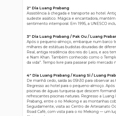
2º Dia Luang Prabang
Assistência à chegada e transporte ao hotel. An
sudeste asiático. Mágica e encantadora, mantém 
sentimento intemporal. Em 1995, a UNESCO inclui
3º Dia Luang Prabang / Pak Ou / Luang Praba
Após o pequeno-almoço, embarque num barco trad
milhares de estátuas budistas douradas de difere
Real, antiga residência dos reis do Laos, e aos 
e Nam Khan. Também conhecido como o Templo da 
da vida”. Tempo livre para passear pelo mercado 
4º Dia Luang Prabang / Kuang Si / Luang Pra
De manhã cedo, saída às 05h30 para observar as 
Regresso ao hotel para o pequeno-almoço. Após o
piscinas de águas turquesa que descem formando 
refrescantes piscinas naturais. Regresso a Luan
Prabang, entre o rio Mekong e as montanhas cobe
Seguidamente, visita ao Centro de Artesanato Ock P
Road Café, com vista para o rio Mekong — um lugar