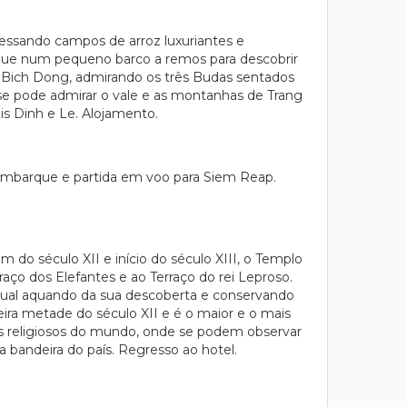
vessando campos de arroz luxuriantes e
que num pequeno barco a remos para descobrir
de Bich Dong, admirando os três Budas sentados
 se pode admirar o vale e as montanhas de Trang
is Dinh e Le. Alojamento.
 embarque e partida em voo para Siem Reap.
do século XII e início do século XIII, o Templo
aço dos Elefantes e ao Terraço do rei Leproso.
igual aquando da sua descoberta e conservando
ira metade do século XII e é o maior e o mais
ios religiosos do mundo, onde se podem observar
 bandeira do país. Regresso ao hotel.