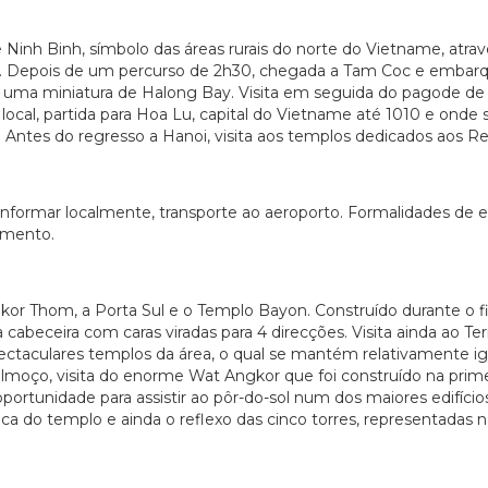
 Ninh Binh, símbolo das áreas rurais do norte do Vietname, atra
o. Depois de um percurso de 2h30, chegada a Tam Coc e embar
ião, uma miniatura de Halong Bay. Visita em seguida do pagode 
ocal, partida para Hoa Lu, capital do Vietname até 1010 e onde
. Antes do regresso a Hanoi, visita aos templos dedicados aos Re
informar localmente, transporte ao aeroporto. Formalidades de
jamento.
r Thom, a Porta Sul e o Templo Bayon. Construído durante o fim 
beceira com caras viradas para 4 direcções. Visita ainda ao Terr
pectaculares templos da área, o qual se mantém relativamente 
lmoço, visita do enorme Wat Angkor que foi construído na prime
oportunidade para assistir ao pôr-do-sol num dos maiores edifíc
do templo e ainda o reflexo das cinco torres, representadas na