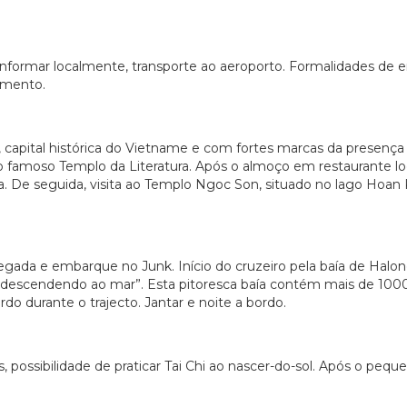
nformar localmente, transporte ao aeroporto. Formalidades de 
jamento.
, capital histórica do Vietname e com fortes marcas da presenç
ao famoso Templo da Literatura. Após o almoço em restaurante loc
ia. De seguida, visita ao Templo Ngoc Son, situado no lago Hoa
gada e embarque no Junk. Início do cruzeiro pela baía de Halo
escendendo ao mar”. Esta pitoresca baía contém mais de 1000 i
do durante o trajecto. Jantar e noite a bordo.
possibilidade de praticar Tai Chi ao nascer-do-sol. Após o pe