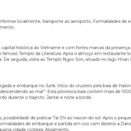
nformar localmente, transporte ao aeroporto. Formalidades de 
jamento.
, capital histórica do Vietname e com fortes marcas da presenç
ao famoso Templo da Literatura. Após o almoço em restaurante loc
ia. De seguida, visita ao Templo Ngoc Son, situado no lago Hoa
gada e embarque no Junk. Início do cruzeiro pela baía de Halo
escendendo ao mar”. Esta pitoresca baía contém mais de 1000 i
do durante o trajecto. Jantar e noite a bordo.
possibilidade de praticar Tai Chi ao nascer-do-sol. Após o pe
 Formalidades de embarque e partida em voo com destino a Dan
quena cidade costeira. Alojamento.