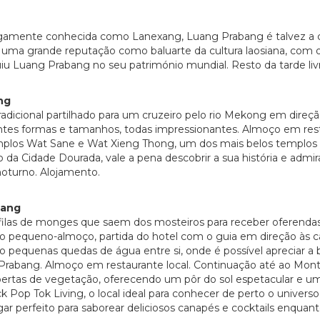
tigamente conhecida como Lanexang, Luang Prabang é talvez a c
uma grande reputação como baluarte da cultura laosiana, com o 
u Luang Prabang no seu património mundial. Resto da tarde liv
ng
icional partilhado para um cruzeiro pelo rio Mekong em direç
ntes formas e tamanhos, todas impressionantes. Almoço em resta
templos Wat Sane e Wat Xieng Thong, um dos mais belos templos 
Cidade Dourada, vale a pena descobrir a sua história e admira
noturno. Alojamento.
bang
filas de monges que saem dos mosteiros para receber oferendas
 pequeno-almoço, partida do hotel com o guia em direção às ca
pequenas quedas de água entre si, onde é possível apreciar a b
g Prabang. Almoço em restaurante local. Continuação até ao Mon
rtas de vegetação, oferecendo um pôr do sol espetacular e uma
op Tok Living, o local ideal para conhecer de perto o universo tê
 perfeito para saborear deliciosos canapés e cocktails enquanto