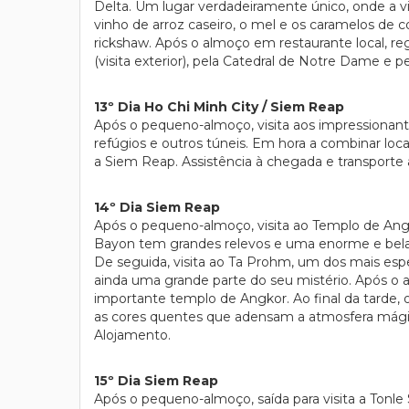
Delta. Um lugar verdadeiramente único, onde a vida
vinho de arroz caseiro, o mel e os caramelos de 
rickshaw. Após o almoço em restaurante local, re
(visita exterior), pela Catedral de Notre Dame e p
13º Dia Ho Chi Minh City / Siem Reap
Após o pequeno-almoço, visita aos impressionant
refúgios e outros túneis. Em hora a combinar lo
a Siem Reap. Assistência à chegada e transporte 
14º Dia Siem Reap
Após o pequeno-almoço, visita ao Templo de Angko
Bayon tem grandes relevos e uma enorme e bela ca
De seguida, visita ao Ta Prohm, um dos mais es
ainda uma grande parte do seu mistério. Após o a
importante templo de Angkor. Ao final da tarde, 
as cores quentes que adensam a atmosfera mágica 
Alojamento.
15º Dia Siem Reap
Após o pequeno-almoço, saída para visita a Tonle