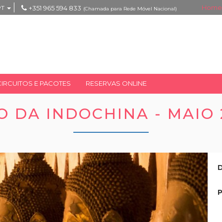
Home
PT
+351 965 594 833
(Chamada para Rede Móvel Nacional)
CIRCUITOS E PACOTES
RESERVAS ONLINE
 DA INDOCHINA - MAIO 2
D
P