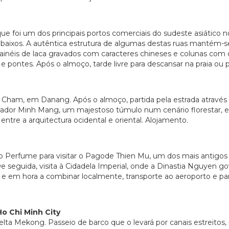
 foi um dos principais portos comerciais do sudeste asiático no
 baixos. A autêntica estrutura de algumas destas ruas mantém-se
inéis de laca gravados com caracteres chineses e colunas com
 e pontes. Após o almoço, tarde livre para descansar na praia ou p
Cham, em Danang. Após o almoço, partida pela estrada atravé
erador Minh Mang, um majestoso túmulo num cenário florestar, 
ntre a arquitectura ocidental e oriental. Alojamento.
io Perfume para visitar o Pagode Thien Mu, um dos mais antigo
e seguida, visita à Cidadela Imperial, onde a Dinastia Nguyen go
e em hora a combinar localmente, transporte ao aeroporto e par
Ho Chi Minh City
ta Mekong. Passeio de barco que o levará por canais estreitos