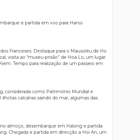
embarque e partida em voo para Hanoi.
a dos Franceses. Destaque para o Mausoléu de Ho
al, visita ao “museu-prisão” de Hoa Lo, um lugar
n Kiem. Tempo para realização de um passeio em
ng, considerada como Património Mundial e
lhotas calcárias saindo do mar, algumas das
queno-almoço, desembarque em Halong e partida
ang. Chegada e partida em direcção a Hoi An, um