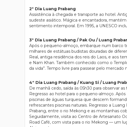
2º Dia Luang Prabang
Assistência à chegada e transporte ao hotel. An
sudeste asiático. Mágica e encantadora, mantém 
sentimento intemporal. Em 1995, a UNESCO inclui
3º Dia Luang Prabang / Pak Ou / Luang Praba
Após o pequeno-almoço, embarque num barco trad
milhares de estátuas budistas douradas de difere
Real, antiga residência dos reis do Laos, e aos 
e Nam Khan. Também conhecido como o Templo da 
da vida”. Tempo livre para passear pelo mercado 
4º Dia Luang Prabang / Kuang Si / Luang Pra
De manhã cedo, saída às 05h30 para observar as 
Regresso ao hotel para o pequeno-almoço. Após o
piscinas de águas turquesa que descem formando 
refrescantes piscinas naturais. Regresso a Luan
Prabang, entre o rio Mekong e as montanhas cobe
Seguidamente, visita ao Centro de Artesanato Ock P
Road Café, com vista para o rio Mekong — um lugar