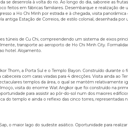
 se desenrola à volta do rio. Ao longo do dia, saboreie as frutas
coco feitos em fábricas familiares. Desembarque e realização de
gresso a Ho Chi Minh por estrada e à chegada, visita panorâmica
ela antiga Estação de Correios, de estilo colonial, desenhada por
es túneis de Cu Chi, compreendendo um sistema de eixos princip
calmente, transporte ao aeroporto de Ho Chi Minh City. Formal
ao hotel. Alojamento.
r Thom, a Porta Sul e o Templo Bayon. Construído durante o fim 
beceira com caras viradas para 4 direcções. Visita ainda ao Terr
pectaculares templos da área, o qual se mantém relativamente 
lmoço, visita do enorme Wat Angkor que foi construído na prime
oportunidade para assistir ao pôr-do-sol num dos maiores edifíc
do templo e ainda o reflexo das cinco torres, representadas na
 Sap, o maior lago do sudeste asiático. Oportunidade para realiz