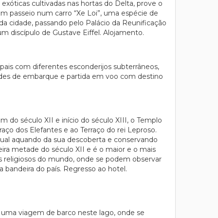
 exóticas cultivadas nas hortas do Delta, prove o
 um passeio num carro “Xe Loi”, uma espécie de
 da cidade, passando pelo Palácio da Reunificação
 um discípulo de Gustave Eiffel. Alojamento.
ais com diferentes esconderijos subterrâneos,
idades de embarque e partida em voo com destino
do século XII e início do século XIII, o Templo
aço dos Elefantes e ao Terraço do rei Leproso.
igual aquando da sua descoberta e conservando
ira metade do século XII e é o maior e o mais
ios religiosos do mundo, onde se podem observar
 bandeira do país. Regresso ao hotel.
ar uma viagem de barco neste lago, onde se