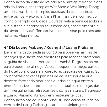
Continuação da visita ao Palácio Real, antiga residência dos
reis do Laos, e aos templos Wat Sane e Wat Xieng Thong,
um dos mais belos templos budistas da cidade, situado
entre os rios Mekong e Nam Khan. Também conhecido
como o Templo da Cidade Dourada, vale a pena descobrir a
sua história e admirar os seus mosaicos, especialmente o
da “árvore da vida”. Tempo livre para passear pelo mercado
noturno. Alojamento.
4º Dia Luang Prabang / Kuang Si / Luang Prabang
De manhã cedo, saída às 05h30 para observar as filas de
monges que saem dos mosteiros para receber oferendas,
seguida de visita ao mercado da manhã. Regresso ao hotel
para o pequeno-almoço. Após o pequeno-almoço, partida
do hotel com o guia em direção às cascatas de Kuang Si,
compostas por várias piscinas de águas turquesa que
descem formando pequenas quedas de água entre si,
onde é possível apreciar a beleza natural e, se desejar, dar
um mergulho nas refrescantes piscinas naturais. Regresso
a Luang Prabang. Almoço em restaurante local.
Continuação até ao Monte Phousi, uma colina situada no
centro de Luang Prabang, entre o rio Mekong e as