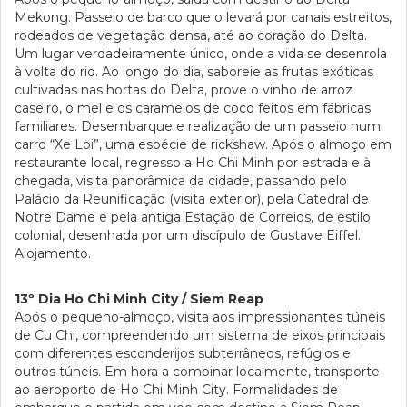
Mekong. Passeio de barco que o levará por canais estreitos,
rodeados de vegetação densa, até ao coração do Delta.
Um lugar verdadeiramente único, onde a vida se desenrola
à volta do rio. Ao longo do dia, saboreie as frutas exóticas
cultivadas nas hortas do Delta, prove o vinho de arroz
caseiro, o mel e os caramelos de coco feitos em fábricas
familiares. Desembarque e realização de um passeio num
carro “Xe Loi”, uma espécie de rickshaw. Após o almoço em
restaurante local, regresso a Ho Chi Minh por estrada e à
chegada, visita panorâmica da cidade, passando pelo
Palácio da Reunificação (visita exterior), pela Catedral de
Notre Dame e pela antiga Estação de Correios, de estilo
colonial, desenhada por um discípulo de Gustave Eiffel.
Alojamento.
13º Dia Ho Chi Minh City / Siem Reap
Após o pequeno-almoço, visita aos impressionantes túneis
de Cu Chi, compreendendo um sistema de eixos principais
com diferentes esconderijos subterrâneos, refúgios e
outros túneis. Em hora a combinar localmente, transporte
ao aeroporto de Ho Chi Minh City. Formalidades de