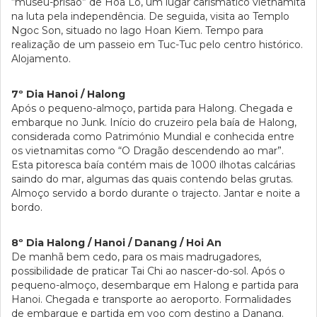
“museu-prisão” de Hoa Lo, um lugar carismático vietnamita
na luta pela independência. De seguida, visita ao Templo
Ngoc Son, situado no lago Hoan Kiem. Tempo para
realização de um passeio em Tuc-Tuc pelo centro histórico.
Alojamento.
7º Dia Hanoi / Halong
Após o pequeno-almoço, partida para Halong. Chegada e
embarque no Junk. Início do cruzeiro pela baía de Halong,
considerada como Património Mundial e conhecida entre
os vietnamitas como “O Dragão descendendo ao mar”.
Esta pitoresca baía contém mais de 1000 ilhotas calcárias
saindo do mar, algumas das quais contendo belas grutas.
Almoço servido a bordo durante o trajecto. Jantar e noite a
bordo.
8º Dia Halong / Hanoi / Danang / Hoi An
De manhã bem cedo, para os mais madrugadores,
possibilidade de praticar Tai Chi ao nascer-do-sol. Após o
pequeno-almoço, desembarque em Halong e partida para
Hanoi. Chegada e transporte ao aeroporto. Formalidades
de embarque e partida em voo com destino a Danang.