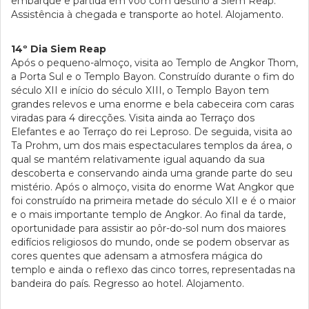
embarque e partida em voo com destino a Siem Reap.
Assistência à chegada e transporte ao hotel. Alojamento.
14º Dia Siem Reap
Após o pequeno-almoço, visita ao Templo de Angkor Thom,
a Porta Sul e o Templo Bayon. Construído durante o fim do
século XII e início do século XIII, o Templo Bayon tem
grandes relevos e uma enorme e bela cabeceira com caras
viradas para 4 direcções. Visita ainda ao Terraço dos
Elefantes e ao Terraço do rei Leproso. De seguida, visita ao
Ta Prohm, um dos mais espectaculares templos da área, o
qual se mantém relativamente igual aquando da sua
descoberta e conservando ainda uma grande parte do seu
mistério. Após o almoço, visita do enorme Wat Angkor que
foi construído na primeira metade do século XII e é o maior
e o mais importante templo de Angkor. Ao final da tarde,
oportunidade para assistir ao pôr-do-sol num dos maiores
edifícios religiosos do mundo, onde se podem observar as
cores quentes que adensam a atmosfera mágica do
templo e ainda o reflexo das cinco torres, representadas na
bandeira do país. Regresso ao hotel. Alojamento.